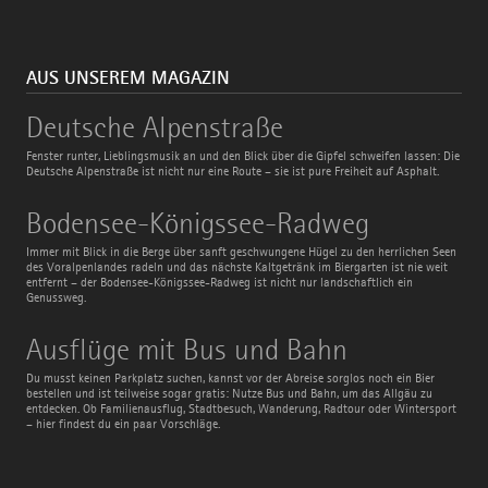
AUS UNSEREM MAGAZIN
Deutsche
Deutsche Alpenstraße
Alpenstraße
Fenster runter, Lieblingsmusik an und den Blick über die Gipfel schweifen lassen: Die
Deutsche Alpenstraße ist nicht nur eine Route – sie ist pure Freiheit auf Asphalt.
Bodensee-
Bodensee-Königssee-Radweg
Königssee-
Radweg
Immer mit Blick in die Berge über sanft geschwungene Hügel zu den herrlichen Seen
des Voralpenlandes radeln und das nächste Kaltgetränk im Biergarten ist nie weit
entfernt – der Bodensee-Königssee-Radweg ist nicht nur landschaftlich ein
Genussweg.
Ausflüge
Ausflüge mit Bus und Bahn
mit
Bus
Du musst keinen Parkplatz suchen, kannst vor der Abreise sorglos noch ein Bier
und
bestellen und ist teilweise sogar gratis: Nutze Bus und Bahn, um das Allgäu zu
Bahn
entdecken. Ob Familienausflug, Stadtbesuch, Wanderung, Radtour oder Wintersport
– hier findest du ein paar Vorschläge.