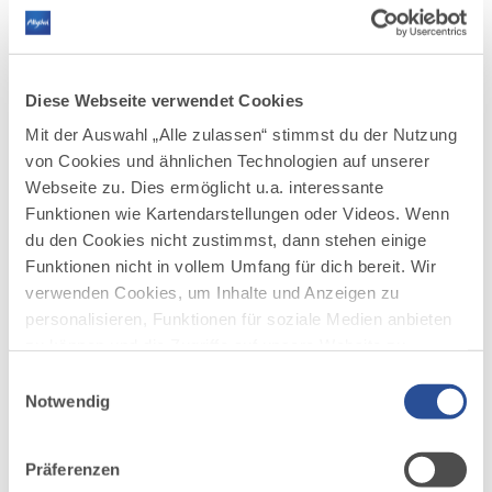
eigentlich seine Geschichte?
MEHR DAZU
Diese Webseite verwendet Cookies
Mit der Auswahl „Alle zulassen“ stimmst du der Nutzung
von Cookies und ähnlichen Technologien auf unserer
Webseite zu. Dies ermöglicht u.a. interessante
Funktionen wie Kartendarstellungen oder Videos. Wenn
du den Cookies nicht zustimmst, dann stehen einige
Funktionen nicht in vollem Umfang für dich bereit. Wir
©
verwenden Cookies, um Inhalte und Anzeigen zu
personalisieren, Funktionen für soziale Medien anbieten
Bayerischer Bodensee-Landwein
zu können und die Zugriffe auf unsere Website zu
analysieren. Außerdem geben wir Informationen zu
Einwilligungsauswahl
Der Landkreis Lindau ist geprägt von der welligen
deiner Verwendung unserer Website an unsere Partner
Notwendig
Hügellandschaft des Westallgäus sowie dem nordöstlichen
für soziale Medien, Werbung und Analysen weiter.
Ufer des Bodensees. Obstanbau und Weinkultur erleben hier
eine...
Unsere Partner führen diese Informationen
Präferenzen
möglicherweise mit weiteren Daten zusammen, die du