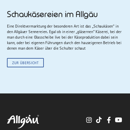
Schaukäsereien im Allgäu
Eine Direktvermarktung der besonderen Art ist das „Schaukäsen“ in
den Allgäuer Sennereien. Egal ob in einer „gläsernen“ Käserei, bei der
man durch eine Glasscheibe live bei der Käseproduktion dabei sein
kann, oder bei eigenen Führungen durch den hauseigenen Betrieb bei
denen man dem Käser über die Schulter schaut
ZUR ÜBERSICHT
Instagram
TikTok
Faceboo
You