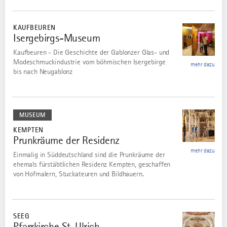
mehr
dazu
KAUFBEUREN
Isergebirgs-Museum
2
Kaufbeuren - Die Geschichte der Gablonzer Glas- und
Modeschmuckindustrie vom böhmischen Isergebirge
mehr dazu
bis nach Neugablonz
mehr
dazu
MUSEUM
KEMPTEN
©
Prunkräume der Residenz
3
mehr dazu
Einmalig in Süddeutschland sind die Prunkräume der
ehemals fürstäbtlichen Residenz Kempten, geschaffen
von Hofmalern, Stuckateuren und Bildhauern.
mehr
dazu
SEEG
Pfarrkirche St. Ulrich
4