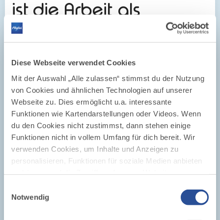
ist die Arbeit als
Burgenforscher, -
sanierer und
Diese Webseite verwendet Cookies
Archäologe?
Mit der Auswahl „Alle zulassen“ stimmst du der Nutzung
von Cookies und ähnlichen Technologien auf unserer
Berge wie Burgen prägen eine Region: Im Mittelalter
Webseite zu. Dies ermöglicht u.a. interessante
waren Burgen sichtbare Zeichen der Macht. Sie
Funktionen wie Kartendarstellungen oder Videos. Wenn
gewährten aber auch Schutz und waren wirtschaftliche
du den Cookies nicht zustimmst, dann stehen einige
Zentren. Dr. Joachim Zeune ist europaweit als Experte
und wissenschaftlicher Berater für Burgen und deren
Funktionen nicht in vollem Umfang für dich bereit. Wir
Renovierung gefragt. Viele kennen ihn durch die
verwenden Cookies, um Inhalte und Anzeigen zu
Sendung Terra X und ZDF, aber kaum einer weiß, dass
personalisieren, Funktionen für soziale Medien anbieten
der Burgenexperte zwischen zwei Allgäuer Burgruinen
zu können und die Zugriffe auf unsere Website zu
wohnt.
analysieren. Außerdem geben wir Informationen zu
Einwilligungsauswahl
deiner Verwendung unserer Website an unsere Partner
Notwendig
für soziale Medien, Werbung und Analysen weiter.
ZUM PODCAST
Unsere Partner führen diese Informationen