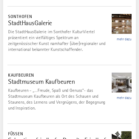
mehr
dazu
SONTHOFEN
StadtHausGalerie
7
©
Die StadtHausGalerie im Sonthofer KulturViertel
präsentiert ein vielfältiges Spektrum an
mehr dazu
zeitgenössischer Kunst namhafter (über)regionaler und
international bekannter Kunstschaffender.
mehr
dazu
KAUFBEUREN
Stadtmuseum Kaufbeuren
8
©
Kaufbeuren - „…Freude, Spaß und Genuss“- das
Stadtmuseum Kaufbeuren als Ort des Schauen und
mehr dazu
Staunens, des Lernens und Vergnügens, der Begegnung
und Inspiration.
mehr
dazu
FÜSSEN