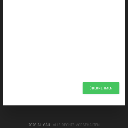
Innovation und Gründung
KONTAKT & INFORMATION
info@allgaeu.de
Allgäu GmbH
Presseportal Allgäu
Datenschutzerklärung
Haftungsausschluss
Erklärung zur Barrierefreiheit
ÜBERNEHMEN
Unsere Haltung zu Künstlicher Intelligenz
Impressum
2026 ALLGÄU
ALLE RECHTE VORBEHALTEN