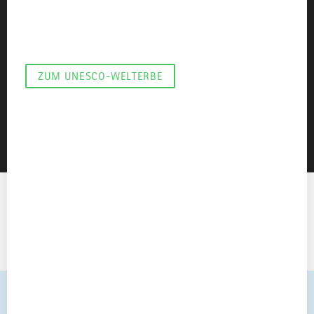
Schutz. Im Allgäu gehören das Schloss
Neuschwanstein sowie mehrere immaterielle
Kulturformen dazu – von Handwerk über Kulinarik bis
hin zu traditionellen Festen und Brauchtum.
ZUM UNESCO-WELTERBE