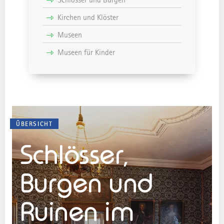
Schlösser und Burgen
Kirchen und Klöster
Museen
Museen für Kinder
ÜBERSICHT
Schlösser,
Burgen und
Ruinen im