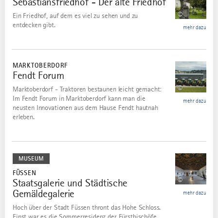
Sebastiansfriedhof - Der alte Friedhof
©
Ein Friedhof, auf dem es viel zu sehen und zu
entdecken gibt.
mehr dazu
mehr
dazu
MARKTOBERDORF
Fendt Forum
10
©
Marktoberdorf - Traktoren bestaunen leicht gemacht:
Im Fendt Forum in Marktoberdorf kann man die
mehr dazu
neusten Innovationen aus dem Hause Fendt hautnah
erleben.
mehr
dazu
MUSEUM
FÜSSEN
©
Staatsgalerie und Städtische
11
Gemäldegalerie
mehr dazu
Hoch über der Stadt Füssen thront das Hohe Schloss.
Einst war es die Sommerresidenz der Fürstbischöfe