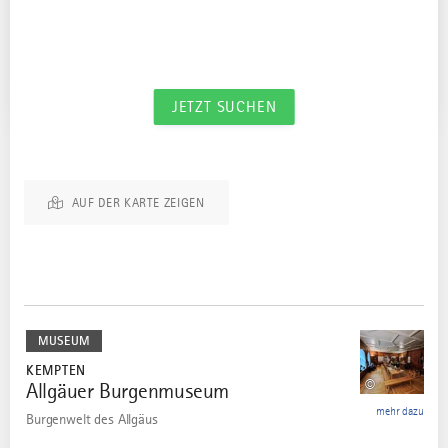
WAS INTERESSIERT DICH BESONDERS?
Was interessiert dich besonders?
JETZT SUCHEN
Wir haben 90 Treffer für dich gefunden.
AUF DER KARTE ZEIGEN
mehr
dazu
MUSEUM
KEMPTEN
©
Allgäuer Burgenmuseum
1
mehr dazu
Burgenwelt des Allgäus