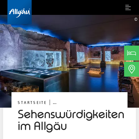
Menu
©
WAS INTERESSIERT DICH BESONDERS?
Historische & Moderne Kunst
Spezialmuseen & Handwerk
Kirchen, Klöster & spirituelle Orte
Burgen & Schlösser
...
STARTSEITE
Sehenswürdigkeiten
im Allgäu