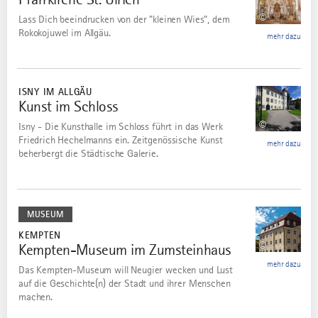
©
Lass Dich beeindrucken von der "kleinen Wies", dem
Rokokojuwel im Allgäu.
mehr dazu
mehr
dazu
ISNY IM ALLGÄU
Kunst im Schloss
5
©
Isny - Die Kunsthalle im Schloss führt in das Werk
Friedrich Hechelmanns ein. Zeitgenössische Kunst
mehr dazu
beherbergt die Städtische Galerie.
mehr
dazu
MUSEUM
KEMPTEN
©
Kempten-Museum im Zumsteinhaus
6
mehr dazu
Das Kempten-Museum will Neugier wecken und Lust
auf die Geschichte(n) der Stadt und ihrer Menschen
machen.