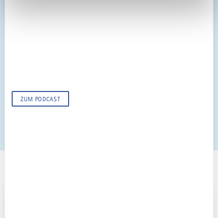
Carolin von Vequel-Westernach,
was tun mit einem
Renaissanceschloss?
Schloss Kronburg gehört zu den schönsten Renaissanceschlössern in
Bayern. Dies kulturelle Erbe zu erhalten, ist eine Herausforderung für
die ganze Familie.
ZUM PODCAST
ALLES ZUM THEMA
Sehenswürdigkeiten im Allgäu