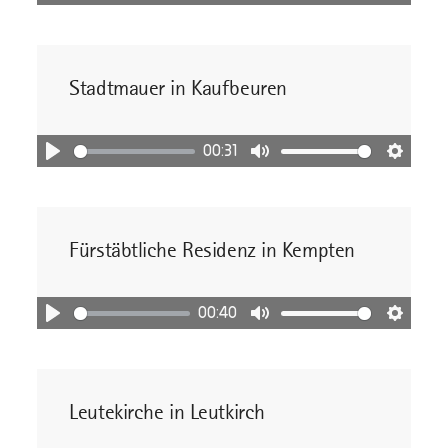
Abspielen
Stummschaltung
Einstel
Stadtmauer in Kaufbeuren
00:31
Abspielen
Stummschaltung
Einstel
Fürstäbtliche Residenz in Kempten
00:40
Abspielen
Stummschaltung
Einstel
Leutekirche in Leutkirch