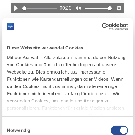
00:26
Abspielen
Stummschaltung
Einstel
Dom des Westallgäus in Lindenberg
Diese Webseite verwendet Cookies
00:44
Mit der Auswahl „Alle zulassen“ stimmst du der Nutzung
Abspielen
Stummschaltung
Einstel
von Cookies und ähnlichen Technologien auf unserer
Webseite zu. Dies ermöglicht u.a. interessante
Funktionen wie Kartendarstellungen oder Videos. Wenn
Schloss in Marktoberdorf
du den Cookies nicht zustimmst, dann stehen einige
Funktionen nicht in vollem Umfang für dich bereit. Wir
verwenden Cookies, um Inhalte und Anzeigen zu
00:52
personalisieren, Funktionen für soziale Medien anbieten
Abspielen
Stummschaltung
Einstel
zu können und die Zugriffe auf unsere Website zu
analysieren. Außerdem geben wir Informationen zu
Einwilligungsauswahl
deiner Verwendung unserer Website an unsere Partner
Notwendig