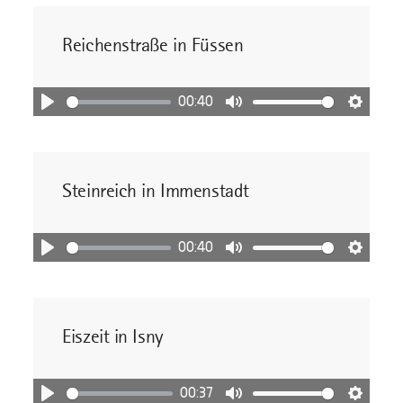
Reichenstraße in Füssen
00:40
Abspielen
Stummschaltung
Einstel
Steinreich in Immenstadt
00:40
Abspielen
Stummschaltung
Einstel
Eiszeit in Isny
00:37