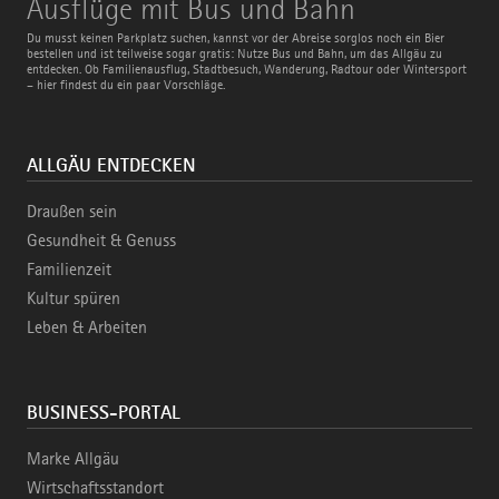
Ausflüge mit Bus und Bahn
mit
Bus
Du musst keinen Parkplatz suchen, kannst vor der Abreise sorglos noch ein Bier
und
bestellen und ist teilweise sogar gratis: Nutze Bus und Bahn, um das Allgäu zu
Bahn
entdecken. Ob Familienausflug, Stadtbesuch, Wanderung, Radtour oder Wintersport
– hier findest du ein paar Vorschläge.
ALLGÄU ENTDECKEN
Draußen sein
Gesundheit & Genuss
Familienzeit
Kultur spüren
Leben & Arbeiten
BUSINESS-PORTAL
Marke Allgäu
Wirtschaftsstandort