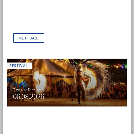
Museums-Safari
ALLGÄU
Tierischer Rätselspaß in den Familien Museen Allgäu
MEHR DAZU
FESTIVAL
2 weitere Termine
06.08.2026
Theaterfestival Isny
ISNYER THEATERFESTIVAL — ISNY