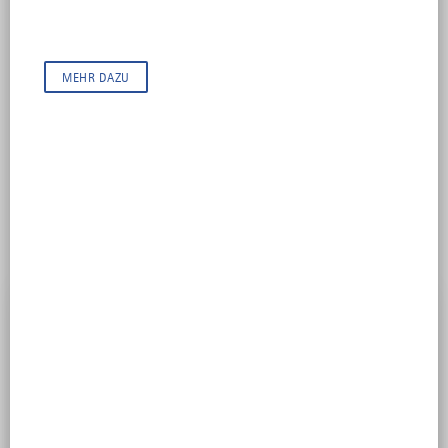
verzweigtes Stollensystem. Was hat es damit auf sich? Erlebe
eine spannende Führung in die Finsternis und Stille der...
MEHR DAZU
DATUM
Datum
THEMA
Thema