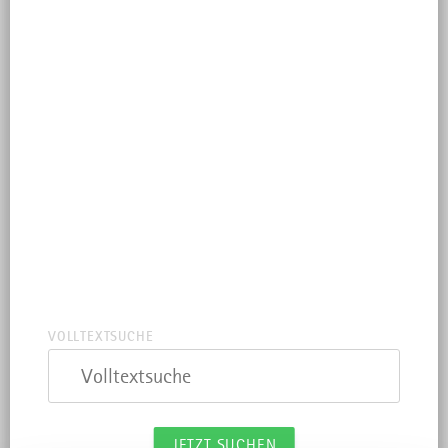
ORT
Ort
UMKREISSUCHE
Umkreissuche
AUTOFREIE ANREISE
Autofreie Anreise
VOLLTEXTSUCHE
Volltextsuche
JETZT SUCHEN