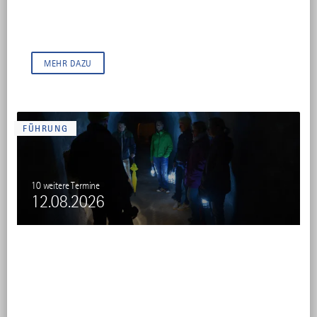
Kulturfestival mit Musik und Workshops im Zirkuszelt - Seit
vielen Jahren steht das Theaterfestival Isny für neun Tage
Festivalfeeling der besonderen Art in Isny im...
MEHR DAZU
FÜHRUNG
10 weitere Termine
12.08.2026
Tunnelführung in die Sonthofer
Unterwelt
TOURIST-INFO SONTHOFEN — SONTHOFEN
Unter dem Kalvarienberg in Sonthofen existiert ein