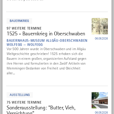
mehr
dazu
BAUERNKRIEG
97 WEITERE TERMINE
1525 - Bauernkrieg in Oberschwaben
6
06.08.2026
BAUERNHAUS-MUSEUM ALLGÄU-OBERSCHWABEN
WOLFEGG — WOLFEGG
Vor 500 Jahren wurde in Oberschwaben und im Allgäu
Weltgeschichte geschrieben! 1525 erhoben sich die
Bauern in einem großen, organisierten Aufstand gegen
ihre Herren und formulierten in den Zwölf Artikeln von
Memmingen Gedanken von Freiheit und Gleichheit
aller...
mehr
dazu
AUSSTELLUNG
75 WEITERE TERMINE
Sonderausstellung: "Butter, Vieh,
7
Vernichtung"
06.08.2026