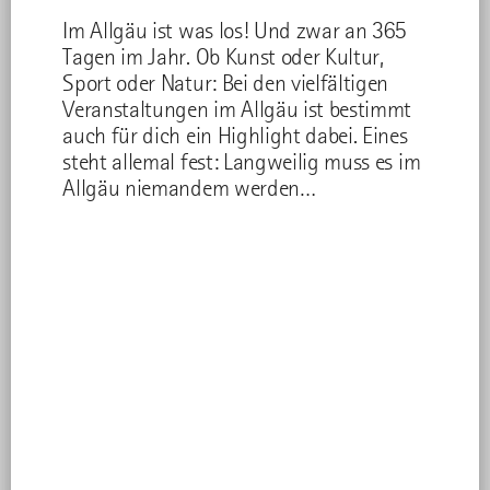
31
1
2
3
4
5
6
Historisches Fest / Brauchtum
Im Allgäu ist was los! Und zwar an 365
Tagen im Jahr. Ob Kunst oder Kultur,
Jazz
Sport oder Natur: Bei den vielfältigen
Karriere
Veranstaltungen im Allgäu ist bestimmt
auch für dich ein Highlight dabei. Eines
Klassik
steht allemal fest: Langweilig muss es im
Kleinkunst
Allgäu niemandem werden…
Konzert
Kulinarik
Kunst
Literatur
Markt
Messe/Tagung
Musiktheater
Naturerlebnis
KULTUR, BRAUCHTUM UND MUSIK