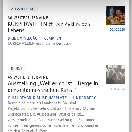
mehr
dazu
AUSSTELLUNG
66 WEITERE TERMINE
KÖRPERWELTEN & Der Zyklus des
4
Lebens
06.08.2026
BIGBOX ALLGÄU — KEMPTEN
KÖRPERWELTEN erstmals in Kempten
mehr
dazu
KUNST
45 WEITERE TERMINE
Ausstellung „Weil er da ist… Berge in
5
der zeitgenössischen Kunst“
06.08.2026
KULTURFABRIK MUSEUMSPLATZ — LINDENBERG
Berge sind mehr als Landschaft. Sie sind
Projektionsfläche, Sehnsuchtsort, Hindernis, Mythos
und Realität. Die Ausstellung „Weil er da ist…“
versammelt diese Auseinandersetzung in Positionen
von zehn zeitgenössischen Künstlerinnen und Künstlern,
die den Berg als äußere...