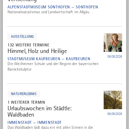
ALPENSTADTMUSEUM SONTHOFEN — SONTHOFEN
Nationalsozialismus und Landwirtschaft im Allgäu
mehr
dazu
AUSSTELLUNG
132 WEITERE TERMINE
Himmel, Holz und Heilige
8
06.08.2026
STADTMUSEUM KAUFBEUREN — KAUFBEUREN
Die Weilheimer Schule und der Beginn der bayerischen
Barockskulptur
mehr
dazu
NATURERLEBNIS
1 WEITERER TERMIN
Urlaubswochen im Städtle:
9
Waldbaden
06.08.2026
IMMENSTADT — IMMENSTADT
Das Waldbaden lädt dazu ein mit allen Sinnen in die