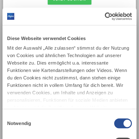
Wir haben 470 Treffer für dich gefunden.
AUF DER KARTE ZEIGEN
Diese Webseite verwendet Cookies
SORTIERUNG
Mit der Auswahl „Alle zulassen“ stimmst du der Nutzung
von Cookies und ähnlichen Technologien auf unserer
Webseite zu. Dies ermöglicht u.a. interessante
Funktionen wie Kartendarstellungen oder Videos. Wenn
mehr
du den Cookies nicht zustimmst, dann stehen einige
dazu
Funktionen nicht in vollem Umfang für dich bereit. Wir
MARKT
verwenden Cookies, um Inhalte und Anzeigen zu
177 WEITERE TERMINE
Isnyer Wochenmarkt
personalisieren, Funktionen für soziale Medien anbieten
1
zu können und die Zugriffe auf unsere Website zu
06.08.2026
ISNYER WOCHENMARKT — ISNY IM ALLGÄU
analysieren. Außerdem geben wir Informationen zu
Jeden Donnerstag ist Markttag in Isny: Von 7 bis 13
Einwilligungsauswahl
Uhr findet man auf dem Isnyer Wochenmarkt alles,
deiner Verwendung unserer Website an unsere Partner
Notwendig
was die Region an Gutem bereithält.
für soziale Medien, Werbung und Analysen weiter.
Unsere Partner führen diese Informationen