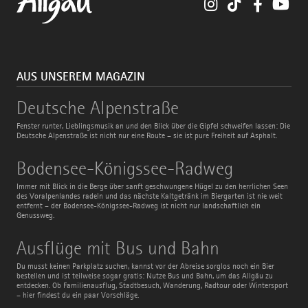
Instagram
TikTok
Faceboo
You
AUS UNSEREM MAGAZIN
Deutsche
Deutsche Alpenstraße
Alpenstraße
Fenster runter, Lieblingsmusik an und den Blick über die Gipfel schweifen lassen: Die
Deutsche Alpenstraße ist nicht nur eine Route – sie ist pure Freiheit auf Asphalt.
Bodensee-
Bodensee-Königssee-Radweg
Königssee-
Radweg
Immer mit Blick in die Berge über sanft geschwungene Hügel zu den herrlichen Seen
des Voralpenlandes radeln und das nächste Kaltgetränk im Biergarten ist nie weit
entfernt – der Bodensee-Königssee-Radweg ist nicht nur landschaftlich ein
Genussweg.
Ausflüge
Ausflüge mit Bus und Bahn
mit
Bus
Du musst keinen Parkplatz suchen, kannst vor der Abreise sorglos noch ein Bier
und
bestellen und ist teilweise sogar gratis: Nutze Bus und Bahn, um das Allgäu zu
Bahn
entdecken. Ob Familienausflug, Stadtbesuch, Wanderung, Radtour oder Wintersport
– hier findest du ein paar Vorschläge.