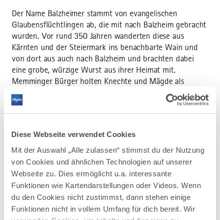
Der Name Balzheimer stammt von evangelischen
Glaubensflüchtlingen ab, die mit nach Balzheim gebracht
wurden. Vor rund 350 Jahren wanderten diese aus
Kärnten und der Steiermark ins benachbarte Wain und
von dort aus auch nach Balzheim und brachten dabei
eine grobe, würzige Wurst aus ihrer Heimat mit.
Memminger Bürger holten Knechte und Mägde als
Hausangestellte gerne aus Balzheim, da sie auch
evangelischen Glaubens waren. Diese Dienstboten
brachten ihre eigene Wurst mit, eben die "Balzheimer",
welche dann in Memmingen den Beinamen "Lutherische"
Diese Webseite verwendet Cookies
bekam.
Mit der Auswahl „Alle zulassen“ stimmst du der Nutzung
Die Herstellung
von Cookies und ähnlichen Technologien auf unserer
Webseite zu. Dies ermöglicht u.a. interessante
Die Balzheimer besteht zu 20 Prozent aus Rindfleisch
Funktionen wie Kartendarstellungen oder Videos. Wenn
und zu 80 Prozent aus grobem Schweinefleisch. Das
du den Cookies nicht zustimmst, dann stehen einige
Schweinefleisch wird in Erbsengröße gewolft, in das
Funktionen nicht in vollem Umfang für dich bereit. Wir
Grundbrät eingearbeitet, mit Pfeffer, Muskat und