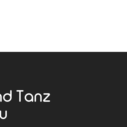
nd Tanz
u