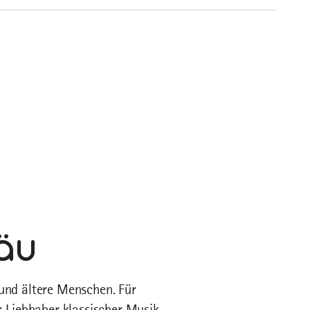
gäu
e und ältere Menschen. Für
 Liebhaber klassischer Musik