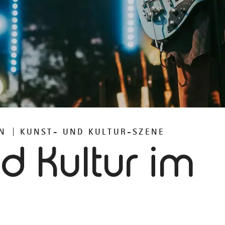
N
KUNST- UND KULTUR-SZENE
d Kultur im