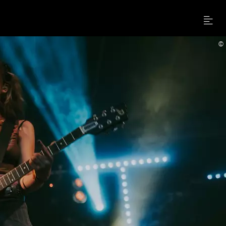
Menu
©