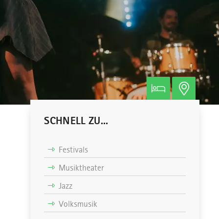
SCHNELL ZU...
Festivals
Musiktheater
Jazz
Volksmusik