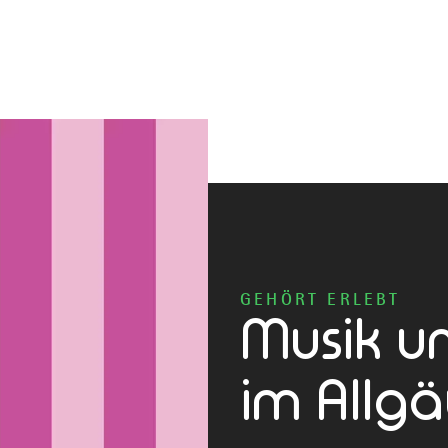
GEHÖRT ERLEBT
Musik u
im Allgä