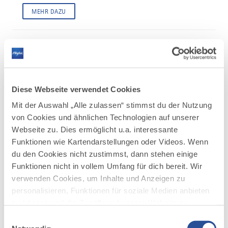
MEHR DAZU
FAIRFÜHRER
Diese Webseite verwendet Cookies
Mit der Auswahl „Alle zulassen“ stimmst du der Nutzung
von Cookies und ähnlichen Technologien auf unserer
©
Webseite zu. Dies ermöglicht u.a. interessante
Funktionen wie Kartendarstellungen oder Videos. Wenn
Freiheit und Menschenwürde –
du den Cookies nicht zustimmst, dann stehen einige
gestern, heute und morgen
Funktionen nicht in vollem Umfang für dich bereit. Wir
Freiheit ist die Voraussetzung für ein gerechtes,
verwenden Cookies, um Inhalte und Anzeigen zu
selbstbestimmtes Leben und ein wichtiger Baustein für das
personalisieren, Funktionen für soziale Medien anbieten
persönliche Glück. In keiner anderen Stadt lässt sich das so...
zu können und die Zugriffe auf unsere Website zu
analysieren. Außerdem geben wir Informationen zu
Einwilligungsauswahl
MEHR DAZU
deiner Verwendung unserer Website an unsere Partner