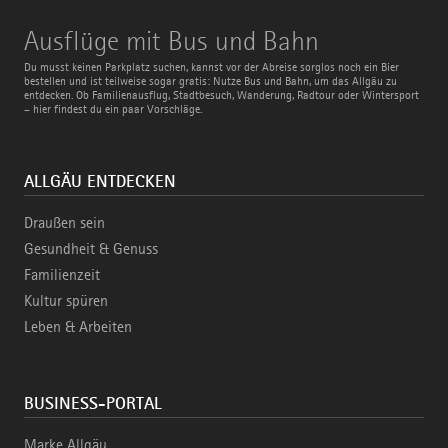
Ausflüge
Ausflüge mit Bus und Bahn
mit
Bus
Du musst keinen Parkplatz suchen, kannst vor der Abreise sorglos noch ein Bier
und
bestellen und ist teilweise sogar gratis: Nutze Bus und Bahn, um das Allgäu zu
Bahn
entdecken. Ob Familienausflug, Stadtbesuch, Wanderung, Radtour oder Wintersport
– hier findest du ein paar Vorschläge.
ALLGÄU ENTDECKEN
Draußen sein
Gesundheit & Genuss
Familienzeit
Kultur spüren
Leben & Arbeiten
BUSINESS-PORTAL
Marke Allgäu