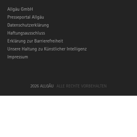
Allgäu GmbH
Presseportal Allgäu
Datenschutzerklärung
Haftungsausschluss
Erklärung zur Barrierefreiheit
Unsere Haltung zu Künstlicher Intelligenz
Impressum
2026 ALLGÄU
ALLE RECHTE VORBEHALTEN