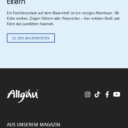
Eltern
Ein Familienurlaub auf dem Bauernhof ist ein riesiges Abenteuer: Ob
Kühe melken, Ziegen füttern oder Ponyreiten – hier erleben Groß und
Klein das Landleben hautnah.
ZU DEN BAUERNHÖFEN
Instagram
TikTok
Faceboo
You
AUS UNSEREM MAGAZIN