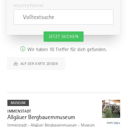
VOLLTEXTSUCHE
Volltextsuche
JETZT SUCHEN
Wir haben 10 Treffer für dich gefunden.
AUF DER KARTE ZEIGEN
mehr
dazu
MUSEUM
IMMENSTADT
©
Allgäuer Bergbauernmuseum
1
mehr dazu
Immenstadt - Allgäuer Bergbauernmuseum - Museum