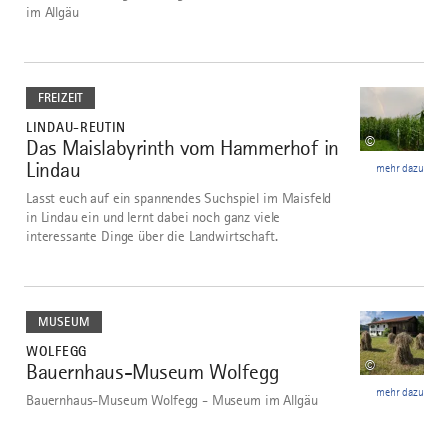
im Allgäu
mehr
dazu
FREIZEIT
LINDAU-REUTIN
©
Das Maislabyrinth vom Hammerhof in
2
Lindau
mehr dazu
Lasst euch auf ein spannendes Suchspiel im Maisfeld
in Lindau ein und lernt dabei noch ganz viele
interessante Dinge über die Landwirtschaft.
mehr
dazu
MUSEUM
WOLFEGG
©
Bauernhaus-Museum Wolfegg
3
mehr dazu
Bauernhaus-Museum Wolfegg - Museum im Allgäu