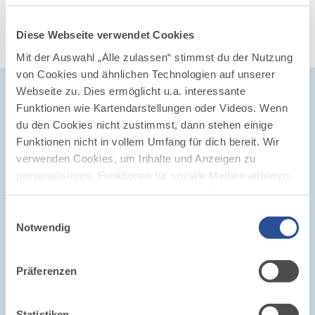
Diese Webseite verwendet Cookies
Mit der Auswahl „Alle zulassen“ stimmst du der Nutzung
von Cookies und ähnlichen Technologien auf unserer
Webseite zu. Dies ermöglicht u.a. interessante
Funktionen wie Kartendarstellungen oder Videos. Wenn
Magazin
du den Cookies nicht zustimmst, dann stehen einige
Funktionen nicht in vollem Umfang für dich bereit. Wir
verwenden Cookies, um Inhalte und Anzeigen zu
personalisieren, Funktionen für soziale Medien anbieten
zu können und die Zugriffe auf unsere Website zu
analysieren. Außerdem geben wir Informationen zu
Einwilligungsauswahl
deiner Verwendung unserer Website an unsere Partner
Notwendig
für soziale Medien, Werbung und Analysen weiter.
Unsere Partner führen diese Informationen
Präferenzen
möglicherweise mit weiteren Daten zusammen, die du
ihnen bereitgestellt hast oder die sie im Rahmen Ihrer
Nutzung der Dienste gesammelt haben.
Statistiken