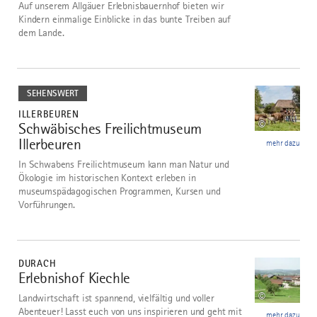
Auf unserem Allgäuer Erlebnisbauernhof bieten wir
Kindern einmalige Einblicke in das bunte Treiben auf
dem Lande.
mehr
dazu
SEHENSWERT
ILLERBEUREN
©
Schwäbisches Freilichtmuseum
7
Illerbeuren
mehr dazu
In Schwabens Freilichtmuseum kann man Natur und
Ökologie im historischen Kontext erleben in
museumspädagogischen Programmen, Kursen und
Vorführungen.
mehr
dazu
DURACH
Erlebnishof Kiechle
8
©
Landwirtschaft ist spannend, vielfältig und voller
Abenteuer! Lasst euch von uns inspirieren und geht mit
mehr dazu