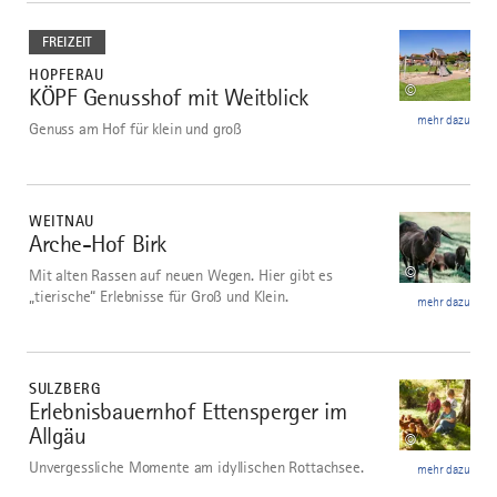
mehr
dazu
FREIZEIT
HOPFERAU
©
KÖPF Genusshof mit Weitblick
4
mehr dazu
Genuss am Hof für klein und groß
mehr
dazu
WEITNAU
Arche-Hof Birk
5
©
Mit alten Rassen auf neuen Wegen. Hier gibt es
„tierische“ Erlebnisse für Groß und Klein.
mehr dazu
mehr
dazu
SULZBERG
Erlebnisbauernhof Ettensperger im
6
Allgäu
©
Unvergessliche Momente am idyllischen Rottachsee.
mehr dazu