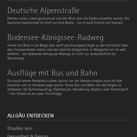
Deutsche
Deutsche Alpenstraße
Alpenstraße
Fenster runter, Lieblingsmusik an und den Blick über die Gipfel schweifen lassen: Die
Deutsche Alpenstraße ist nicht nur eine Route – sie ist pure Freiheit auf Asphalt.
Bodensee-
Bodensee-Königssee-Radweg
Königssee-
Radweg
Immer mit Blick in die Berge über sanft geschwungene Hügel zu den herrlichen Seen
des Voralpenlandes radeln und das nächste Kaltgetränk im Biergarten ist nie weit
entfernt – der Bodensee-Königssee-Radweg ist nicht nur landschaftlich ein
Genussweg.
Ausflüge
Ausflüge mit Bus und Bahn
mit
Bus
Du musst keinen Parkplatz suchen, kannst vor der Abreise sorglos noch ein Bier
und
bestellen und ist teilweise sogar gratis: Nutze Bus und Bahn, um das Allgäu zu
Bahn
entdecken. Ob Familienausflug, Stadtbesuch, Wanderung, Radtour oder Wintersport
– hier findest du ein paar Vorschläge.
ALLGÄU ENTDECKEN
Draußen sein
Gesundheit & Genuss