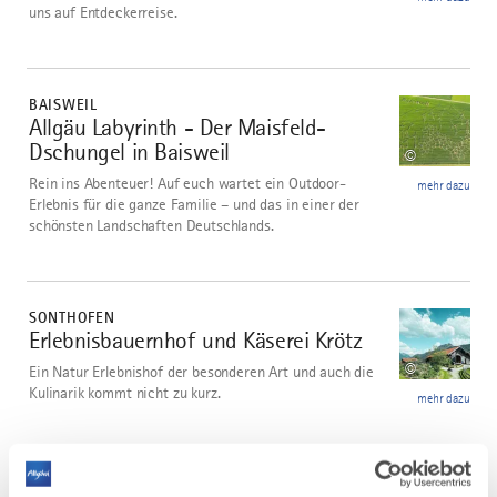
uns auf Entdeckerreise.
mehr
dazu
BAISWEIL
Allgäu Labyrinth - Der Maisfeld-
9
Dschungel in Baisweil
©
Rein ins Abenteuer! Auf euch wartet ein Outdoor-
mehr dazu
Erlebnis für die ganze Familie – und das in einer der
schönsten Landschaften Deutschlands.
mehr
dazu
SONTHOFEN
Erlebnisbauernhof und Käserei Krötz
10
©
Ein Natur Erlebnishof der besonderen Art und auch die
Kulinarik kommt nicht zu kurz.
mehr dazu