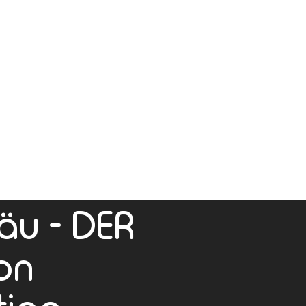
äu - DER
on