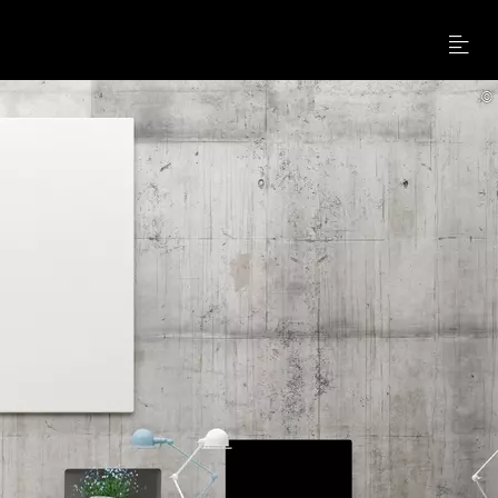
Menu
©