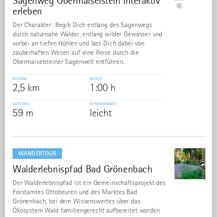
Sagenweg Obermaiselstein interaktiv
©
erleben
Der Charakter: Begib Dich entlang des Sagenwegs
durch naturnahe Wälder, entlang wilder Gewässer und
vorbei an tiefen Höhlen und lass Dich dabei von
zauberhaften Wesen auf eine Reise durch die
Obermaiselsteiner Sagenwelt entführen.
DISTANZ
DAUER
2,5 km
1:00 h
AUFSTIEG
SCHWIERIGKEIT
59 m
leicht
mehr
dazu
WANDERTOUR
Walderlebnispfad Bad Grönenbach
13
©
Der Walderlebnispfad ist ein Gemeinschaftsprojekt des
Forstamtes Ottobeuren und des Marktes Bad
Grönenbach, bei dem Wissenswertes über das
Ökosystem Wald familiengerecht aufbereitet worden