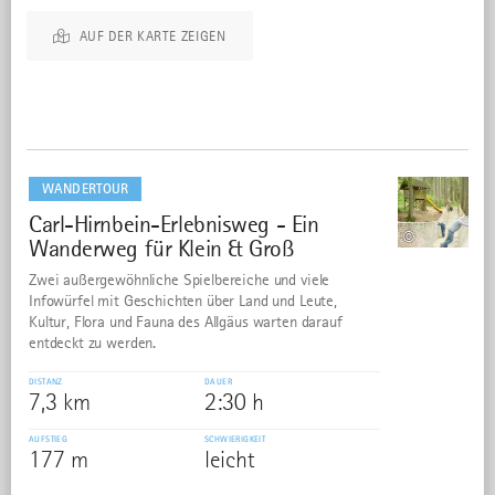
AUF DER KARTE ZEIGEN
mehr
dazu
WANDERTOUR
Carl-Hirnbein-Erlebnisweg - Ein
1
©
Wanderweg für Klein & Groß
Zwei außergewöhnliche Spielbereiche und viele
Infowürfel mit Geschichten über Land und Leute,
Kultur, Flora und Fauna des Allgäus warten darauf
entdeckt zu werden.
DISTANZ
DAUER
7,3 km
2:30 h
AUFSTIEG
SCHWIERIGKEIT
177 m
leicht