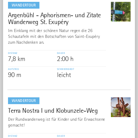
dazu
WANDERTOUR
Argenbühl - Aphorismen- und Zitate
9
©
Wanderweg St. Exupéry
Im Einklang mit der schönen Natur regen die 26
Schautafeln mit den Botschaften von Saint-Exupéry
zum Nachdenken an.
DISTANZ
DAUER
7,8 km
2:00 h
AUFSTIEG
SCHWIERIGKEIT
90 m
leicht
mehr
dazu
WANDERTOUR
Terra Nostra I und Klobunzele-Weg
10
©
Der Rundwanderweg ist für Kinder und für Erwachsene
gemacht!
DISTANZ
DAUER