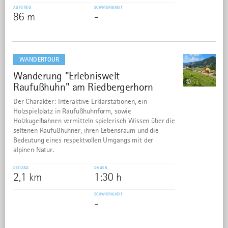
AUFSTIEG
SCHWIERIGKEIT
86 m
-
mehr
dazu
WANDERTOUR
Wanderung "Erlebniswelt
22
©
Raufußhuhn" am Riedbergerhorn
Der Charakter: Interaktive Erklärstationen, ein
Holzspielplatz in Raufußhuhnform, sowie
Holzkugelbahnen vermitteln spielerisch Wissen über die
seltenen Raufußhühner, ihren Lebensraum und die
Bedeutung eines respektvollen Umgangs mit der
alpinen Natur.
DISTANZ
DAUER
2,1 km
1:30 h
SCHWIERIGKEIT
-