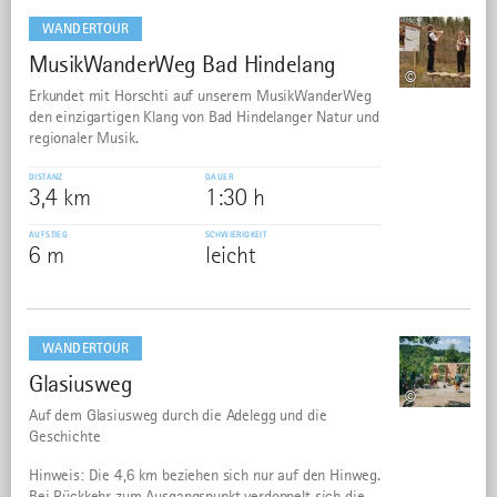
dazu
WANDERTOUR
MusikWanderWeg Bad Hindelang
39
©
Erkundet mit Horschti auf unserem MusikWanderWeg
den einzigartigen Klang von Bad Hindelanger Natur und
regionaler Musik.
DISTANZ
DAUER
3,4 km
1:30 h
AUFSTIEG
SCHWIERIGKEIT
6 m
leicht
mehr
dazu
WANDERTOUR
Glasiusweg
40
©
Auf dem Glasiusweg durch die Adelegg und die
Geschichte
Hinweis: Die 4,6 km beziehen sich nur auf den Hinweg.
Bei Rückkehr zum Ausgangspunkt verdoppelt sich die