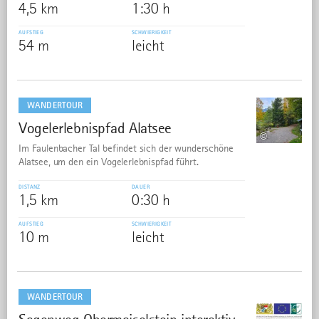
4,5 km
1:30 h
AUFSTIEG
SCHWIERIGKEIT
54 m
leicht
mehr
dazu
WANDERTOUR
Vogelerlebnispfad Alatsee
11
©
Im Faulenbacher Tal befindet sich der wunderschöne
Alatsee, um den ein Vogelerlebnispfad führt.
DISTANZ
DAUER
1,5 km
0:30 h
AUFSTIEG
SCHWIERIGKEIT
10 m
leicht
mehr
dazu
WANDERTOUR
12