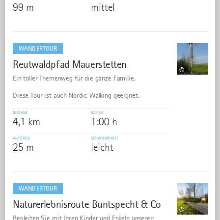
99 m
mittel
mehr
dazu
WANDERTOUR
Reutwaldpfad Mauerstetten
36
©
Ein toller Themenweg für die ganze Familie.
Diese Tour ist auch Nordic Walking geeignet.
DISTANZ
DAUER
4,1 km
1:00 h
AUFSTIEG
SCHWIERIGKEIT
25 m
leicht
mehr
dazu
WANDERTOUR
Naturerlebnisroute Buntspecht & Co
37
©
Begleiten Sie mit Ihren Kinder und Enkeln unseren