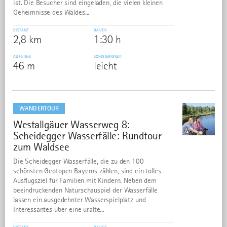
ist. Die Besucher sind eingeladen, die vielen kleinen
Geheimnisse des Waldes...
DISTANZ
DAUER
2,8 km
1:30 h
AUFSTIEG
SCHWIERIGKEIT
46 m
leicht
mehr
dazu
WANDERTOUR
Westallgäuer Wasserweg 8:
14
©
Scheidegger Wasserfälle: Rundtour
zum Waldsee
Die Scheidegger Wasserfälle, die zu den 100
schönsten Geotopen Bayerns zählen, sind ein tolles
Ausflugsziel für Familien mit Kindern. Neben dem
beeindruckenden Naturschauspiel der Wasserfälle
lassen ein ausgedehnter Wasserspielplatz und
Interessantes über eine uralte...