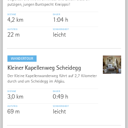
putzigen, jungen Buntspecht Kneippsi!
DISTANZ
DAUER
4,2 km
1:04 h
AUFSTIEG
SCHWIERIGKEIT
22 m
leicht
mehr
dazu
WANDERTOUR
Kleiner Kapellenweg Scheidegg
38
©
Der Kleine Kapellenwanderweg führt auf 2,7 Kilometer
durch und um Scheidegg im Allgäu.
DISTANZ
DAUER
3,0 km
0:49 h
AUFSTIEG
SCHWIERIGKEIT
69 m
leicht
mehr