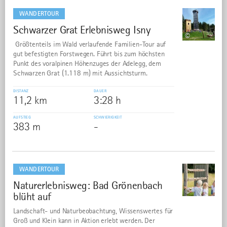
dazu
WANDERTOUR
Schwarzer Grat Erlebnisweg Isny
6
©
Größtenteils im Wald verlaufende Familien-Tour auf
gut befestigten Forstwegen. Führt bis zum höchsten
Punkt des voralpinen Höhenzuges der Adelegg, dem
Schwarzen Grat (1.118 m) mit Aussichtsturm.
DISTANZ
DAUER
11,2 km
3:28 h
AUFSTIEG
SCHWIERIGKEIT
383 m
-
mehr
dazu
WANDERTOUR
Naturerlebnisweg: Bad Grönenbach
7
©
blüht auf
Landschaft- und Naturbeobachtung, Wissenswertes für
Groß und Klein kann in Aktion erlebt werden. Der