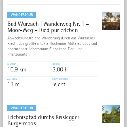
mehr
dazu
WANDERTOUR
Bad Wurzach | Wanderweg Nr. 1 –
2
©
Moor-Weg – Ried pur erleben
Abwechslungsreiche Wanderung durch das Wurzacher
Ried – das größte intakte Hochmoor Mitteleuropas und
bedeutender Lebensraum für seltene Tier- und
Pflanzenarten.
DISTANZ
DAUER
10,9 km
3:00 h
AUFSTIEG
SCHWIERIGKEIT
13 m
leicht
mehr
dazu
WANDERTOUR
Erlebnispfad durchs Kisslegger
3
©
Burgermoos