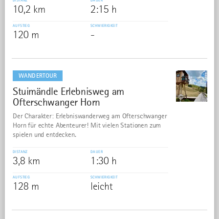
DISTANZ
DAUER
10,2 km
2:15 h
AUFSTIEG
SCHWIERIGKEIT
120 m
-
mehr
dazu
WANDERTOUR
Stuimändle Erlebnisweg am
15
©
Ofterschwanger Horn
Der Charakter: Erlebniswanderweg am Ofterschwanger
Horn für echte Abenteurer! Mit vielen Stationen zum
spielen und entdecken.
DISTANZ
DAUER
3,8 km
1:30 h
AUFSTIEG
SCHWIERIGKEIT
128 m
leicht
mehr