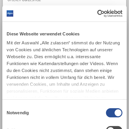
DISTANZ
DAUER
7,3 km
3:00 h
AUFSTIEG
SCHWIERIGKEIT
249 m
leicht
Diese Webseite verwendet Cookies
Mit der Auswahl „Alle zulassen“ stimmst du der Nutzung
mehr
von Cookies und ähnlichen Technologien auf unserer
dazu
WANDERTOUR
Webseite zu. Dies ermöglicht u.a. interessante
Dorfrallye Bad Hindelang-Oberjoch
18
Funktionen wie Kartendarstellungen oder Videos. Wenn
©
du den Cookies nicht zustimmst, dann stehen einige
Familien-Ortsrundgang durch Bad Hindelang und
Funktionen nicht in vollem Umfang für dich bereit. Wir
Oberjoch mit spannenden Geschichten und Rätseln
sowie einer kleinen Überraschung am Ende.
verwenden Cookies, um Inhalte und Anzeigen zu
personalisieren, Funktionen für soziale Medien anbieten
DISTANZ
DAUER
4,2 km
1:30 h
zu können und die Zugriffe auf unsere Website zu
analysieren. Außerdem geben wir Informationen zu
Einwilligungsauswahl
AUFSTIEG
SCHWIERIGKEIT
deiner Verwendung unserer Website an unsere Partner
85 m
leicht
Notwendig
für soziale Medien, Werbung und Analysen weiter.
Unsere Partner führen diese Informationen