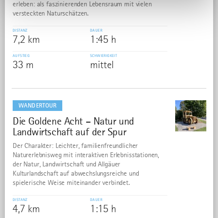
erleben: als faszinierenden Lebensraum mit vielen
versteckten Naturschätzen.
DISTANZ
DAUER
7,2 km
1:45 h
AUFSTIEG
SCHWIERIGKEIT
33 m
mittel
mehr
dazu
WANDERTOUR
Die Goldene Acht – Natur und
21
©
Landwirtschaft auf der Spur
Der Charakter: Leichter, familienfreundlicher
Naturerlebnisweg mit interaktiven Erlebnisstationen,
der Natur, Landwirtschaft und Allgäuer
Kulturlandschaft auf abwechslungsreiche und
spielerische Weise miteinander verbindet.
DISTANZ
DAUER
4,7 km
1:15 h