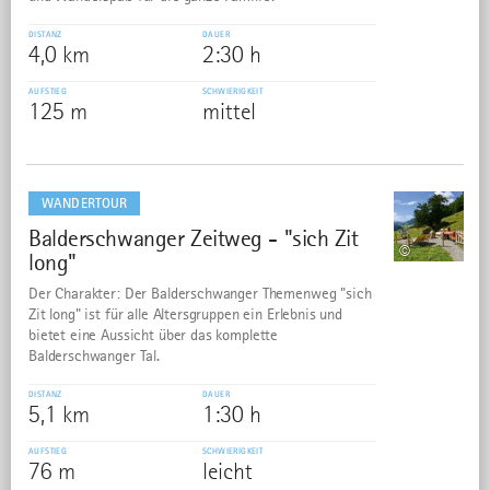
DISTANZ
DAUER
4,0 km
2:30 h
AUFSTIEG
SCHWIERIGKEIT
125 m
mittel
mehr
dazu
WANDERTOUR
Balderschwanger Zeitweg - "sich Zit
28
©
long"
Der Charakter: Der Balderschwanger Themenweg "sich
Zit long" ist für alle Altersgruppen ein Erlebnis und
bietet eine Aussicht über das komplette
Balderschwanger Tal.
DISTANZ
DAUER
5,1 km
1:30 h
AUFSTIEG
SCHWIERIGKEIT
76 m
leicht