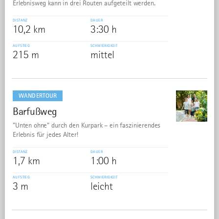
Erlebnisweg kann in drei Routen aufgeteilt werden.
DISTANZ
DAUER
10,2 km
3:30 h
AUFSTIEG
SCHWIERIGKEIT
215 m
mittel
mehr
dazu
WANDERTOUR
Barfußweg
8
©
"Unten ohne" durch den Kurpark – ein faszinierendes
Erlebnis für jedes Alter!
DISTANZ
DAUER
1,7 km
1:00 h
AUFSTIEG
SCHWIERIGKEIT
3 m
leicht
mehr