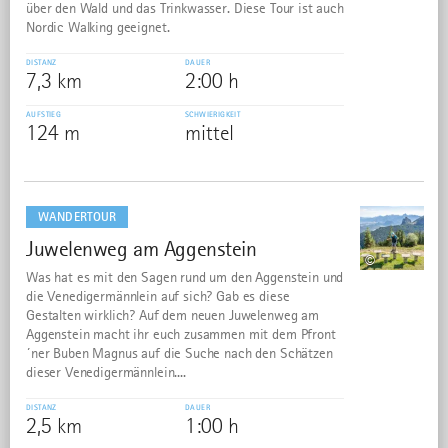
über den Wald und das Trinkwasser. Diese Tour ist auch
Nordic Walking geeignet.
DISTANZ
DAUER
7,3 km
2:00 h
AUFSTIEG
SCHWIERIGKEIT
124 m
mittel
mehr
dazu
WANDERTOUR
Juwelenweg am Aggenstein
31
©
Was hat es mit den Sagen rund um den Aggenstein und
die Venedigermännlein auf sich? Gab es diese
Gestalten wirklich? Auf dem neuen Juwelenweg am
Aggenstein macht ihr euch zusammen mit dem Pfront
´ner Buben Magnus auf die Suche nach den Schätzen
dieser Venedigermännlein....
DISTANZ
DAUER
2,5 km
1:00 h