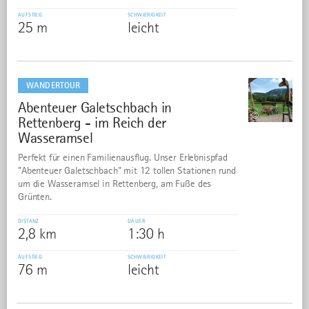
AUFSTIEG
SCHWIERIGKEIT
25 m
leicht
mehr
dazu
WANDERTOUR
Abenteuer Galetschbach in
5
©
Rettenberg - im Reich der
Wasseramsel
Perfekt für einen Familienausflug. Unser Erlebnispfad
"Abenteuer Galetschbach" mit 12 tollen Stationen rund
um die Wasseramsel in Rettenberg, am Fuße des
Grünten.
DISTANZ
DAUER
2,8 km
1:30 h
AUFSTIEG
SCHWIERIGKEIT
76 m
leicht
mehr