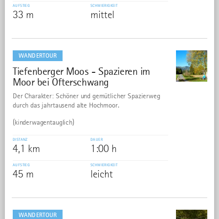
AUFSTIEG
SCHWIERIGKEIT
33 m
mittel
mehr
dazu
WANDERTOUR
Tiefenberger Moos - Spazieren im
32
©
Moor bei Ofterschwang
Der Charakter: Schöner und gemütlicher Spazierweg
durch das jahrtausend alte Hochmoor.
(kinderwagentauglich)
DISTANZ
DAUER
4,1 km
1:00 h
AUFSTIEG
SCHWIERIGKEIT
45 m
leicht
mehr
dazu
WANDERTOUR