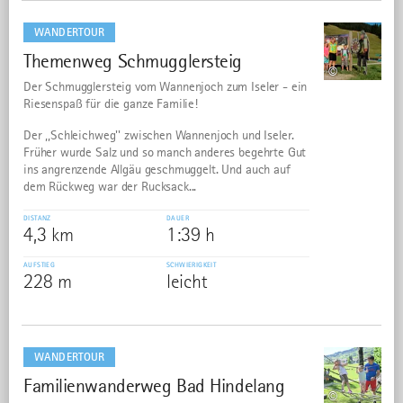
mehr
dazu
WANDERTOUR
Themenweg Schmugglersteig
23
©
Der Schmugglersteig vom Wannenjoch zum Iseler - ein
Riesenspaß für die ganze Familie!
Der ,,Schleichweg'' zwischen Wannenjoch und Iseler.
Früher wurde Salz und so manch anderes begehrte Gut
ins angrenzende Allgäu geschmuggelt. Und auch auf
dem Rückweg war der Rucksack...
DISTANZ
DAUER
4,3 km
1:39 h
AUFSTIEG
SCHWIERIGKEIT
228 m
leicht
mehr
dazu
WANDERTOUR
Familienwanderweg Bad Hindelang
24
©