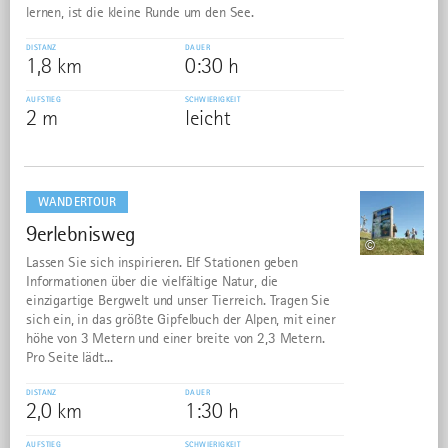
lernen, ist die kleine Runde um den See.
DISTANZ
DAUER
1,8 km
0:30 h
AUFSTIEG
SCHWIERIGKEIT
2 m
leicht
mehr
dazu
WANDERTOUR
9erlebnisweg
35
©
Lassen Sie sich inspirieren. Elf Stationen geben
Informationen über die vielfältige Natur, die
einzigartige Bergwelt und unser Tierreich. Tragen Sie
sich ein, in das größte Gipfelbuch der Alpen, mit einer
höhe von 3 Metern und einer breite von 2,3 Metern.
Pro Seite lädt...
DISTANZ
DAUER
2,0 km
1:30 h
AUFSTIEG
SCHWIERIGKEIT