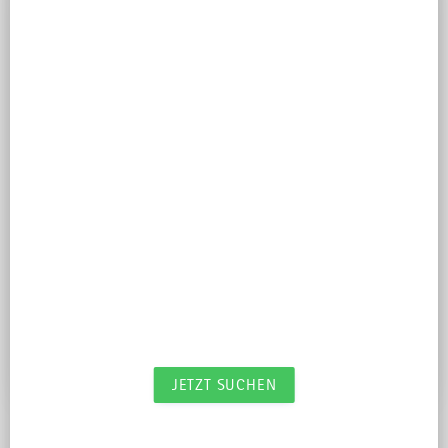
Ort
DAUER
Dauer
TOURENLÄNGE
Tourenlänge
SCHWIERIGKEIT
Schwierigkeit
JETZT SUCHEN
Wir haben 46 Treffer für dich gefunden.