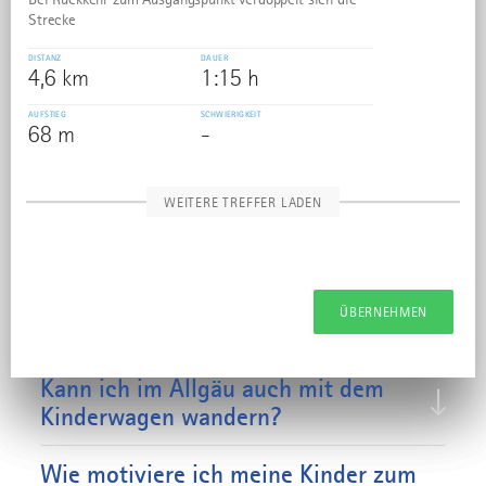
Strecke
DISTANZ
DAUER
4,6 km
1:15 h
AUFSTIEG
SCHWIERIGKEIT
68 m
-
WEITERE TREFFER LADEN
FAQ: Wandern mit
Kindern im Allgäu
ÜBERNEHMEN
ÜBERNEHMEN
ÜBERNEHMEN
Kann ich im Allgäu auch mit dem
Kinderwagen wandern?
Wie motiviere ich meine Kinder zum