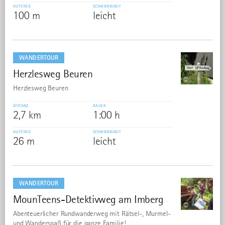
AUFSTIEG
SCHWIERIGKEIT
100 m
leicht
mehr
dazu
WANDERTOUR
Herzlesweg Beuren
26
©
Herzlesweg Beuren
DISTANZ
DAUER
2,7 km
1:00 h
AUFSTIEG
SCHWIERIGKEIT
26 m
leicht
mehr
dazu
WANDERTOUR
MounTeens-Detektivweg am Imberg
27
©
Abenteuerlicher Rundwanderweg mit Rätsel-, Murmel-
und Wanderspaß für die ganze Familie!