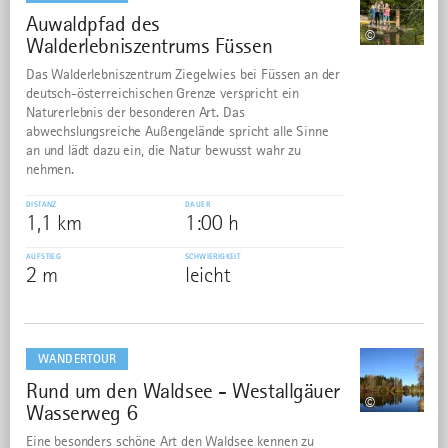
Auwaldpfad des
33
©
Walderlebniszentrums Füssen
Das Walderlebniszentrum Ziegelwies bei Füssen an der
deutsch-österreichischen Grenze verspricht ein
Naturerlebnis der besonderen Art. Das
abwechslungsreiche Außengelände spricht alle Sinne
an und lädt dazu ein, die Natur bewusst wahr zu
nehmen.
DISTANZ
DAUER
1,1 km
1:00 h
AUFSTIEG
SCHWIERIGKEIT
2 m
leicht
mehr
dazu
WANDERTOUR
Rund um den Waldsee - Westallgäuer
34
©
Wasserweg 6
Eine besonders schöne Art den Waldsee kennen zu