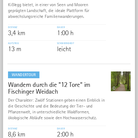
Kißlegg bietet, in einer von Seen und Mooren
geprägten Landschaft, die ideale Plattform für
abwechslungsreiche Familienwanderungen.
DISTANZ
DAUER
3,4 km
1:00 h
AUFSTIEG
SCHWIERIGKEIT
13 m
leicht
mehr
dazu
WANDERTOUR
Wandern durch die "12 Tore" im
4
©
Fischinger Weidach
Der Charakter: Zwölf Stationen geben einen Einblick in
die Geschichte und die Bedeutung der Tier- und
Pflanzenwelt, in unterschiedliche Waldformen,
ökologische Abläufe sowie den Hochwasserschutz.
DISTANZ
DAUER
8,6 km
2:00 h