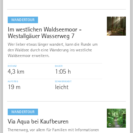
mehr
dazu
WANDERTOUR
Im westlichen Waldseemoor -
29
©
Westallgäuer Wasserweg 7
Wer lieber etwas länger wandert, kann die Runde um
den Waldsee durch eine Wanderung ins westliche
Waldseemoor erweitern.
DISTANZ
DAUER
4,3 km
1:05 h
AUFSTIEG
SCHWIERIGKEIT
19 m
leicht
mehr
dazu
WANDERTOUR
Via Aqua bei Kaufbeuren
30
©
Themenweg, vor allem für Familien mit Informationen