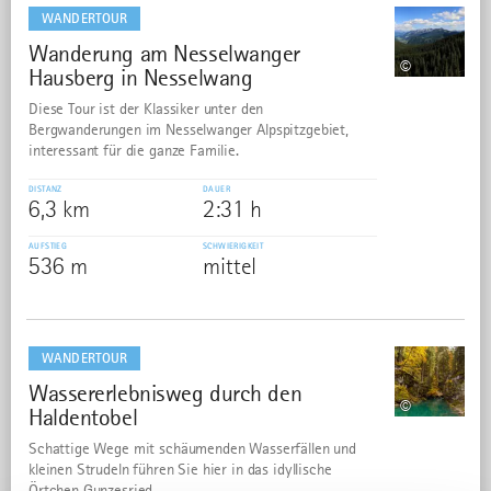
dazu
WANDERTOUR
Wanderung am Nesselwanger
16
©
Hausberg in Nesselwang
Diese Tour ist der Klassiker unter den
Bergwanderungen im Nesselwanger Alpspitzgebiet,
interessant für die ganze Familie.
DISTANZ
DAUER
6,3 km
2:31 h
AUFSTIEG
SCHWIERIGKEIT
536 m
mittel
mehr
dazu
WANDERTOUR
Wassererlebnisweg durch den
17
©
Haldentobel
Schattige Wege mit schäumenden Wasserfällen und
kleinen Strudeln führen Sie hier in das idyllische
Örtchen Gunzesried.