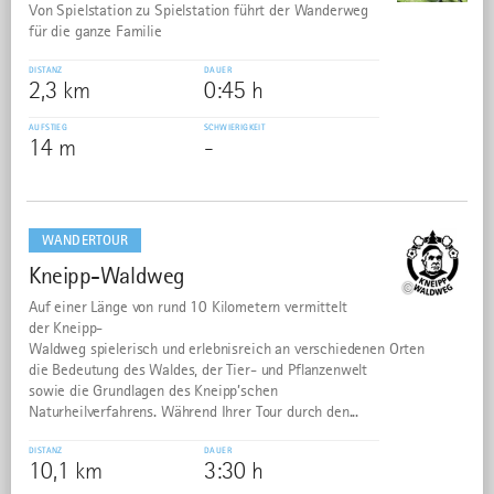
Von Spielstation zu Spielstation führt der Wanderweg
für die ganze Familie
DISTANZ
DAUER
2,3 km
0:45 h
AUFSTIEG
SCHWIERIGKEIT
14 m
-
mehr
dazu
WANDERTOUR
Kneipp-Waldweg
25
©
Auf einer Länge von rund 10 Kilometern vermittelt
der Kneipp-
Waldweg spielerisch und erlebnisreich an verschiedenen Orten
die Bedeutung des Waldes, der Tier- und Pflanzenwelt
sowie die Grundlagen des Kneipp’schen
Naturheilverfahrens. Während Ihrer Tour durch den...
DISTANZ
DAUER
10,1 km
3:30 h