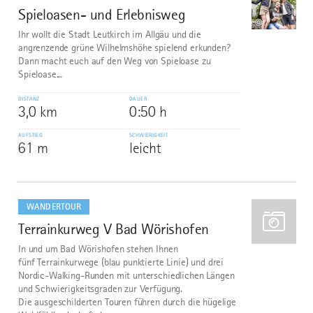
Spieloasen- und Erlebnisweg
1
©
Ihr wollt die Stadt Leutkirch im Allgäu und die
angrenzende grüne Wilhelmshöhe spielend erkunden?
Dann macht euch auf den Weg von Spieloase zu
Spieloase...
DISTANZ
DAUER
3,0 km
0:50 h
AUFSTIEG
SCHWIERIGKEIT
61 m
leicht
mehr
dazu
WANDERTOUR
Terrainkurweg V Bad Wörishofen
2
In und um Bad Wörishofen stehen Ihnen
fünf Terrainkurwege (blau punktierte Linie) und drei
Nordic-Walking-Runden mit unterschiedlichen Längen
und Schwierigkeitsgraden zur Verfügung.
Die ausgeschilderten Touren führen durch die hügelige