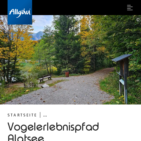
Menu
©
...
STARTSEITE
Vogelerlebnispfad
Alatsee