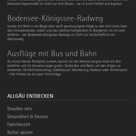
Deutsche Alpenstraße ist nicht nur eine Route – sie ist pure Freiheit auf Asphalt.
Bodensee-
Bodensee-Königssee-Radweg
Königssee-
Radweg
Immer mit Blick in die Berge über sanft geschwungene Hügel zu den herrlichen Seen
des Voralpenlandes radeln und das nächste Kaltgetränk im Biergarten ist nie weit
entfernt – der Bodensee-Königssee-Radweg ist nicht nur landschaftlich ein
Genussweg.
Ausflüge
Ausflüge mit Bus und Bahn
mit
Bus
Du musst keinen Parkplatz suchen, kannst vor der Abreise sorglos noch ein Bier
und
bestellen und ist teilweise sogar gratis: Nutze Bus und Bahn, um das Allgäu zu
Bahn
entdecken. Ob Familienausflug, Stadtbesuch, Wanderung, Radtour oder Wintersport
– hier findest du ein paar Vorschläge.
ALLGÄU ENTDECKEN
Draußen sein
Gesundheit & Genuss
Familienzeit
Kultur spüren