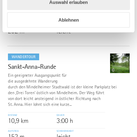
Auswahl erlauben
DISTANZ
DAUER
23,8 km
5:57 h
Ablehnen
AUFSTIEG
SCHWIERIGKEIT
292 m
leicht
mehr
dazu
WANDERTOUR
Sankt-Anna-Runde
6
©
Ein geeigneter Ausgangspunkt für
die ausgedehnte Wanderung
durch den Mindelheimer Stadtwald ist der kleine Parkplatz bei
den ‚Drei Toren’ östlich von Mindelheim. Der Weg führt
von dort leicht ansteigend in östlicher Richtung nach
St. Anna. Hier lohnt sich eine kurze...
DISTANZ
DAUER
10,9 km
3:00 h
AUFSTIEG
SCHWIERIGKEIT
152 m
leicht