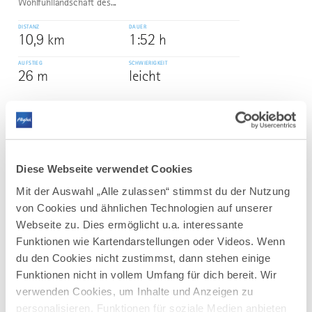
Wohlfühllandschaft des...
DISTANZ
DAUER
10,9 km
1:52 h
AUFSTIEG
SCHWIERIGKEIT
26 m
leicht
mehr
dazu
WANDERTOUR
Rundwanderung Kleiner und Großer
3
©
Diese Webseite verwendet Cookies
Herrenberg Obermaiselstein
Mit der Auswahl „Alle zulassen“ stimmst du der Nutzung
Der Charakter: Eine Rundtour über Obermaiselstein mit
schönen Ausblicken.
von Cookies und ähnlichen Technologien auf unserer
Webseite zu. Dies ermöglicht u.a. interessante
DISTANZ
DAUER
4,3 km
1:30 h
Funktionen wie Kartendarstellungen oder Videos. Wenn
du den Cookies nicht zustimmst, dann stehen einige
AUFSTIEG
SCHWIERIGKEIT
Funktionen nicht in vollem Umfang für dich bereit. Wir
204 m
leicht
verwenden Cookies, um Inhalte und Anzeigen zu
personalisieren, Funktionen für soziale Medien anbieten