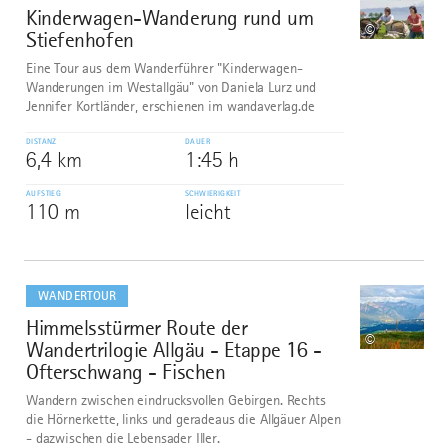
Kinderwagen-Wanderung rund um
8
©
Stiefenhofen
Eine Tour aus dem Wanderführer "Kinderwagen-
Wanderungen im Westallgäu" von Daniela Lurz und
Jennifer Kortländer, erschienen im wandaverlag.de
DISTANZ
DAUER
6,4 km
1:45 h
AUFSTIEG
SCHWIERIGKEIT
110 m
leicht
mehr
dazu
WANDERTOUR
Himmelsstürmer Route der
9
©
Wandertrilogie Allgäu - Etappe 16 -
Ofterschwang - Fischen
Wandern zwischen eindrucksvollen Gebirgen. Rechts
die Hörnerkette, links und geradeaus die Allgäuer Alpen
- dazwischen die Lebensader Iller.