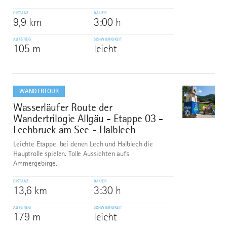
DISTANZ
DAUER
9,9 km
3:00 h
AUFSTIEG
SCHWIERIGKEIT
105 m
leicht
mehr
dazu
WANDERTOUR
Wasserläufer Route der
10
©
Wandertrilogie Allgäu - Etappe 03 -
Lechbruck am See - Halblech
Leichte Etappe, bei denen Lech und Halblech die
Hauptrolle spielen. Tolle Aussichten aufs
Ammergebirge.
DISTANZ
DAUER
13,6 km
3:30 h
AUFSTIEG
SCHWIERIGKEIT
179 m
leicht