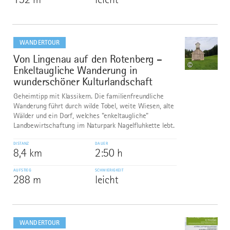
mehr
dazu
WANDERTOUR
Von Lingenau auf den Rotenberg –
7
©
Enkeltaugliche Wanderung in
wunderschöner Kulturlandschaft
Geheimtipp mit Klassikern. Die familienfreundliche
Wanderung führt durch wilde Tobel, weite Wiesen, alte
Wälder und ein Dorf, welches "enkeltaugliche"
Landbewirtschaftung im Naturpark Nagelfluhkette lebt.
DISTANZ
DAUER
8,4 km
2:50 h
AUFSTIEG
SCHWIERIGKEIT
288 m
leicht
mehr
dazu
WANDERTOUR