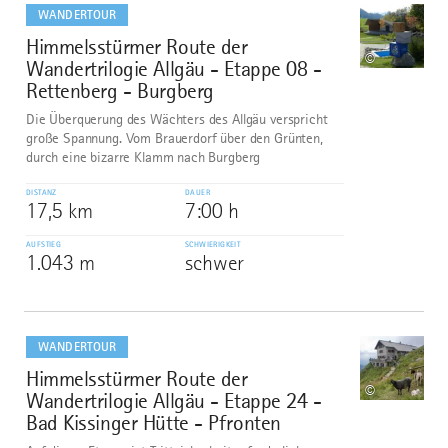
dazu
WANDERTOUR
Himmelsstürmer Route der
7
©
Wandertrilogie Allgäu - Etappe 08 -
Rettenberg - Burgberg
Die Überquerung des Wächters des Allgäu verspricht
große Spannung. Vom Brauerdorf über den Grünten,
durch eine bizarre Klamm nach Burgberg
DISTANZ
DAUER
17,5 km
7:00 h
AUFSTIEG
SCHWIERIGKEIT
1.043 m
schwer
mehr
dazu
WANDERTOUR
Himmelsstürmer Route der
8
©
Wandertrilogie Allgäu - Etappe 24 -
Bad Kissinger Hütte - Pfronten