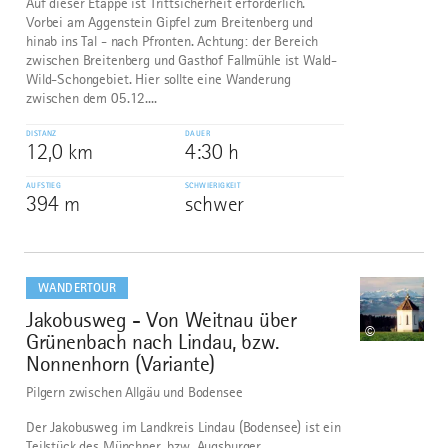
Auf dieser Etappe ist Trittsicherheit erforderlich.
Vorbei am Aggenstein Gipfel zum Breitenberg und
hinab ins Tal - nach Pfronten. Achtung: der Bereich
zwischen Breitenberg und Gasthof Fallmühle ist Wald-
Wild-Schongebiet. Hier sollte eine Wanderung
zwischen dem 05.12....
DISTANZ
DAUER
12,0 km
4:30 h
AUFSTIEG
SCHWIERIGKEIT
394 m
schwer
mehr
dazu
WANDERTOUR
Jakobusweg - Von Weitnau über
9
©
Grünenbach nach Lindau, bzw.
Nonnenhorn (Variante)
Pilgern zwischen Allgäu und Bodensee
Der Jakobusweg im Landkreis Lindau (Bodensee) ist ein
Teilstück des Münchner, bzw. Augsburger