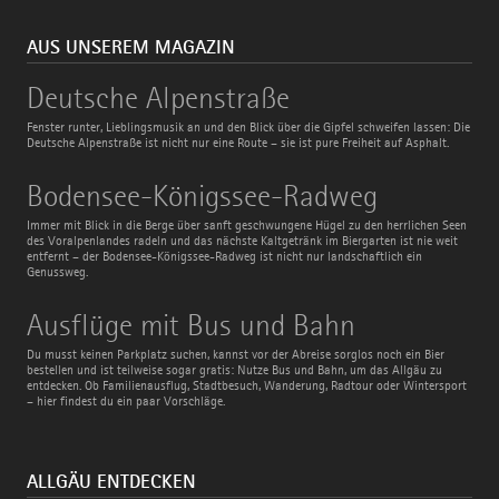
AUS UNSEREM MAGAZIN
Deutsche
Deutsche Alpenstraße
Alpenstraße
Fenster runter, Lieblingsmusik an und den Blick über die Gipfel schweifen lassen: Die
Deutsche Alpenstraße ist nicht nur eine Route – sie ist pure Freiheit auf Asphalt.
Bodensee-
Bodensee-Königssee-Radweg
Königssee-
Radweg
Immer mit Blick in die Berge über sanft geschwungene Hügel zu den herrlichen Seen
des Voralpenlandes radeln und das nächste Kaltgetränk im Biergarten ist nie weit
entfernt – der Bodensee-Königssee-Radweg ist nicht nur landschaftlich ein
Genussweg.
Ausflüge
Ausflüge mit Bus und Bahn
mit
Bus
Du musst keinen Parkplatz suchen, kannst vor der Abreise sorglos noch ein Bier
und
bestellen und ist teilweise sogar gratis: Nutze Bus und Bahn, um das Allgäu zu
Bahn
entdecken. Ob Familienausflug, Stadtbesuch, Wanderung, Radtour oder Wintersport
– hier findest du ein paar Vorschläge.
ALLGÄU ENTDECKEN