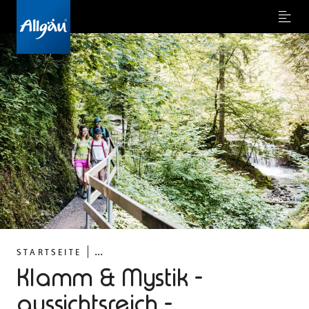
Menu
©
...
STARTSEITE
Klamm & Mystik -
aussichtsreich -