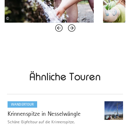
©
©
Ähnliche Touren
mehr
dazu
WANDERTOUR
Krinnenspitze in Nesselwängle
1
©
Schöne Gipfeltour auf die Krinnenspitze.