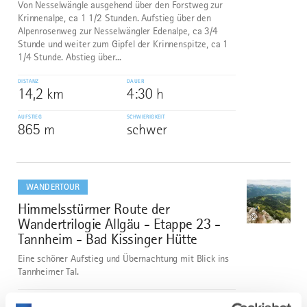
Von Nesselwängle ausgehend über den Forstweg zur
Krinnenalpe, ca 1 1/2 Stunden. Aufstieg über den
Alpenrosenweg zur Nesselwängler Edenalpe, ca 3/4
Stunde und weiter zum Gipfel der Krinnenspitze, ca 1
1/4 Stunde. Abstieg über...
DISTANZ
DAUER
14,2 km
4:30 h
AUFSTIEG
SCHWIERIGKEIT
865 m
schwer
mehr
dazu
WANDERTOUR
Himmelsstürmer Route der
2
©
Wandertrilogie Allgäu - Etappe 23 -
Tannheim - Bad Kissinger Hütte
Eine schöner Aufstieg und Übernachtung mit Blick ins
Tannheimer Tal.
DISTANZ
DAUER