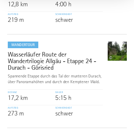
12,8 km
4:00 h
AUFSTIEG
SCHWIERIGKEIT
219 m
schwer
mehr
dazu
WANDERTOUR
Wasserläufer Route der
6
©
Wandertrilogie Allgäu - Etappe 24 -
Durach - Görisried
Spannende Etappe durch das Tal der munteren Durach,
über Panoramahöhen und durch den Kemptener Wald.
DISTANZ
DAUER
17,2 km
5:15 h
AUFSTIEG
SCHWIERIGKEIT
273 m
schwer
mehr