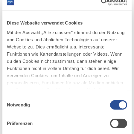
16,9 km
5:00 h
AUFSTIEG
SCHWIERIGKEIT
1.022 m
schwer
Diese Webseite verwendet Cookies
Mit der Auswahl „Alle zulassen“ stimmst du der Nutzung
mehr
dazu
von Cookies und ähnlichen Technologien auf unserer
WANDERTOUR
Webseite zu. Dies ermöglicht u.a. interessante
Wiesengänger-Route der
3
Funktionen wie Kartendarstellungen oder Videos. Wenn
©
Wandertrilogie Allgäu - Etappe 01 -
du den Cookies nicht zustimmst, dann stehen einige
Etappe 22
Funktionen nicht in vollem Umfang für dich bereit. Wir
Die Route des Wiesengänger führt mit einer Länge von
verwenden Cookies, um Inhalte und Anzeigen zu
438 km durch die wunderschöne Hügellandschaft im
personalisieren, Funktionen für soziale Medien anbieten
über die Terrassen im Osten.
zu können und die Zugriffe auf unsere Website zu
DISTANZ
DAUER
analysieren. Außerdem geben wir Informationen zu
401,6 km
101:50 h
Einwilligungsauswahl
deiner Verwendung unserer Website an unsere Partner
Notwendig
für soziale Medien, Werbung und Analysen weiter.
AUFSTIEG
SCHWIERIGKEIT
5.222 m
schwer
Unsere Partner führen diese Informationen
Präferenzen
möglicherweise mit weiteren Daten zusammen, die du
mehr
ihnen bereitgestellt hast oder die sie im Rahmen Ihrer