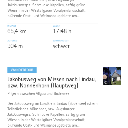
Jakobusweges. Schmucke Kapellen, saftig grüne
Wiesen in der Westallgäuer Voralpenlandschaft,
blühende Obst- und Weinanbaugebiete am...
DISTANZ
DAUER
65,4 km
17:48 h
AUFSTIEG
SCHWIERIGKEIT
904 m
schwer
mehr
dazu
WANDERTOUR
Jakobusweg von Missen nach Lindau,
10
©
bzw. Nonnenhorn (Hauptweg)
Pilgern zwischen Allgäu und Bodensee
Der Jakobusweg im Landkreis Lindau (Bodensee) ist ein
Teilstück des Münchner, bzw. Augsburger
Jakobusweges. Schmucke Kapellen, saftig grüne
Wiesen in der Westallgäuer Voralpenlandschaft,
blühende Obst- und Weinanbaugebiete am...