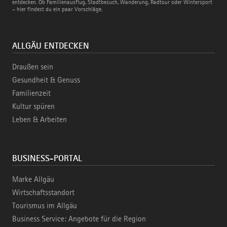
Bahn
entdecken. Ob Familienausflug, Stadtbesuch, Wanderung, Radtour oder Wintersport
– hier findest du ein paar Vorschläge.
ALLGÄU ENTDECKEN
Draußen sein
Gesundheit & Genuss
Familienzeit
Kultur spüren
Leben & Arbeiten
BUSINESS-PORTAL
Marke Allgäu
Wirtschaftsstandort
Tourismus im Allgäu
Business Service: Angebote für die Region