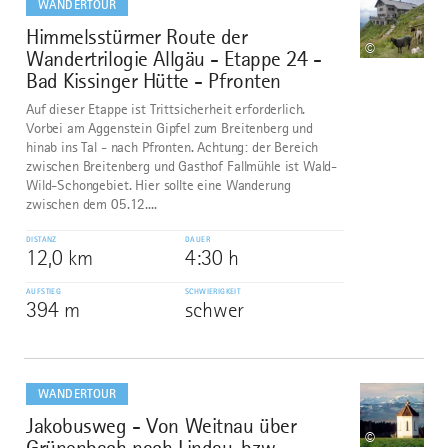
WANDERTOUR
Himmelsstürmer Route der
8
©
Wandertrilogie Allgäu - Etappe 24 -
Bad Kissinger Hütte - Pfronten
Auf dieser Etappe ist Trittsicherheit erforderlich.
Vorbei am Aggenstein Gipfel zum Breitenberg und
hinab ins Tal - nach Pfronten. Achtung: der Bereich
zwischen Breitenberg und Gasthof Fallmühle ist Wald-
Wild-Schongebiet. Hier sollte eine Wanderung
zwischen dem 05.12....
DISTANZ
DAUER
12,0 km
4:30 h
AUFSTIEG
SCHWIERIGKEIT
394 m
schwer
mehr
dazu
WANDERTOUR
Jakobusweg - Von Weitnau über
9
©
Grünenbach nach Lindau, bzw.