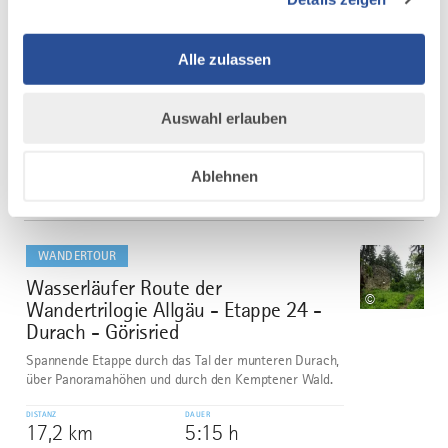
©
Aussichtsreiche Wandertour um Oy-Mittelberg,
vorbei an Schwarzenberger Weiher und durch
Alle zulassen
die eindrucksvolle Moorkulisse des Seemooses.
DISTANZ
DAUER
12,8 km
4:00 h
Auswahl erlauben
AUFSTIEG
SCHWIERIGKEIT
219 m
schwer
Ablehnen
mehr
dazu
WANDERTOUR
Wasserläufer Route der
6
©
Wandertrilogie Allgäu - Etappe 24 -
Durach - Görisried
Spannende Etappe durch das Tal der munteren Durach,
über Panoramahöhen und durch den Kemptener Wald.
DISTANZ
DAUER
17,2 km
5:15 h