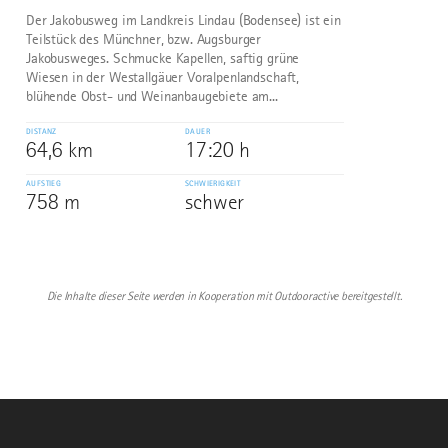
Der Jakobusweg im Landkreis Lindau (Bodensee) ist ein
Teilstück des Münchner, bzw. Augsburger
Jakobusweges. Schmucke Kapellen, saftig grüne
Wiesen in der Westallgäuer Voralpenlandschaft,
blühende Obst- und Weinanbaugebiete am...
DISTANZ
DAUER
64,6 km
17:20 h
AUFSTIEG
SCHWIERIGKEIT
758 m
schwer
Die Inhalte dieser Seite werden in Kooperation mit Outdooractive bereitgestellt.