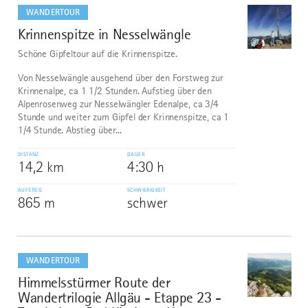
dazu
WANDERTOUR
Krinnenspitze in Nesselwängle
1
©
Schöne Gipfeltour auf die Krinnenspitze.
Von Nesselwängle ausgehend über den Forstweg zur
Krinnenalpe, ca 1 1/2 Stunden. Aufstieg über den
Alpenrosenweg zur Nesselwängler Edenalpe, ca 3/4
Stunde und weiter zum Gipfel der Krinnenspitze, ca 1
1/4 Stunde. Abstieg über...
DISTANZ
DAUER
14,2 km
4:30 h
AUFSTIEG
SCHWIERIGKEIT
865 m
schwer
mehr
dazu
WANDERTOUR
Himmelsstürmer Route der
2
©
Wandertrilogie Allgäu - Etappe 23 -