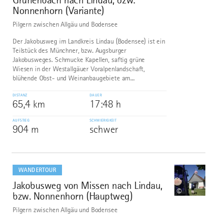
Nonnenhorn (Variante)
Pilgern zwischen Allgäu und Bodensee
Der Jakobusweg im Landkreis Lindau (Bodensee) ist ein
Teilstück des Münchner, bzw. Augsburger
Jakobusweges. Schmucke Kapellen, saftig grüne
Wiesen in der Westallgäuer Voralpenlandschaft,
blühende Obst- und Weinanbaugebiete am...
DISTANZ
DAUER
65,4 km
17:48 h
AUFSTIEG
SCHWIERIGKEIT
904 m
schwer
mehr
dazu
WANDERTOUR
Jakobusweg von Missen nach Lindau,
10
©
bzw. Nonnenhorn (Hauptweg)
Pilgern zwischen Allgäu und Bodensee