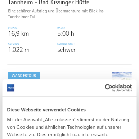
Tannheim - Bad Kissinger Hütte
Eine schöner Aufstieg und Übernachtung mit Blick ins
Tannheimer Tal.
DISTANZ
DAUER
16,9 km
5:00 h
AUFSTIEG
SCHWIERIGKEIT
1.022 m
schwer
mehr
dazu
WANDERTOUR
Wiesengänger-Route der
3
©
Wandertrilogie Allgäu - Etappe 01 -
Etappe 22
Die Route des Wiesengänger führt mit einer Länge von
Diese Webseite verwendet Cookies
438 km durch die wunderschöne Hügellandschaft im
Mit der Auswahl „Alle zulassen“ stimmst du der Nutzung
über die Terrassen im Osten.
von Cookies und ähnlichen Technologien auf unserer
DISTANZ
DAUER
Webseite zu. Dies ermöglicht u.a. interessante
401,6 km
101:50 h