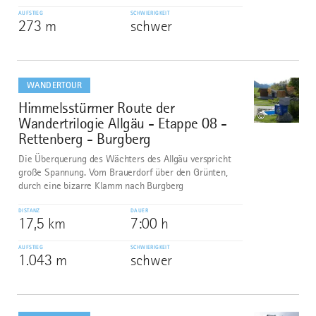
AUFSTIEG
SCHWIERIGKEIT
273 m
schwer
mehr
dazu
WANDERTOUR
Himmelsstürmer Route der
7
©
Wandertrilogie Allgäu - Etappe 08 -
Rettenberg - Burgberg
Die Überquerung des Wächters des Allgäu verspricht
große Spannung. Vom Brauerdorf über den Grünten,
durch eine bizarre Klamm nach Burgberg
DISTANZ
DAUER
17,5 km
7:00 h
AUFSTIEG
SCHWIERIGKEIT
1.043 m
schwer
mehr
dazu