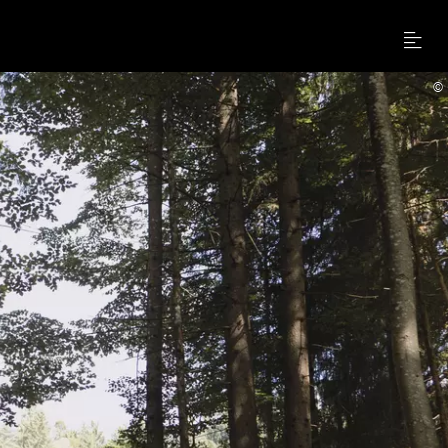
Menu
©