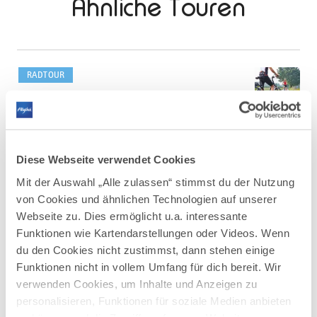
Ähnliche Touren
mehr
dazu
RADTOUR
Radtour von Bad Wörishofen nach
1
©
Altensteig
Radtour von Bad Wörishofen nach Altensteig
Diese Webseite verwendet Cookies
DISTANZ
DAUER
24,6 km
1:57 h
Mit der Auswahl „Alle zulassen“ stimmst du der Nutzung
AUFSTIEG
SCHWIERIGKEIT
von Cookies und ähnlichen Technologien auf unserer
242 m
mittel
Webseite zu. Dies ermöglicht u.a. interessante
Funktionen wie Kartendarstellungen oder Videos. Wenn
mehr
du den Cookies nicht zustimmst, dann stehen einige
dazu
Funktionen nicht in vollem Umfang für dich bereit. Wir
RADTOUR
verwenden Cookies, um Inhalte und Anzeigen zu
Kleine Allgäuer Seentour
2
©
personalisieren, Funktionen für soziale Medien anbieten
Schwangau - Füssen - Rieden am Forggensee -