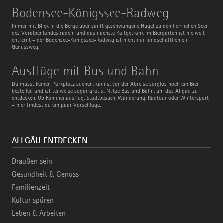
Bodensee-
Bodensee-Königssee-Radweg
Königssee-
Radweg
Immer mit Blick in die Berge über sanft geschwungene Hügel zu den herrlichen Seen
des Voralpenlandes radeln und das nächste Kaltgetränk im Biergarten ist nie weit
entfernt – der Bodensee-Königssee-Radweg ist nicht nur landschaftlich ein
Genussweg.
Ausflüge
Ausflüge mit Bus und Bahn
mit
Bus
Du musst keinen Parkplatz suchen, kannst vor der Abreise sorglos noch ein Bier
und
bestellen und ist teilweise sogar gratis: Nutze Bus und Bahn, um das Allgäu zu
Bahn
entdecken. Ob Familienausflug, Stadtbesuch, Wanderung, Radtour oder Wintersport
– hier findest du ein paar Vorschläge.
ALLGÄU ENTDECKEN
Draußen sein
Gesundheit & Genuss
Familienzeit
Kultur spüren
Leben & Arbeiten