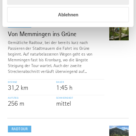
Ablehnen
mehr
dazu
RADTOUR
Von Memmingen ins Grüne
4
©
Gemütliche Radtour, bei der bereits kurz nach
Passieren der Stadtmauern die Fahrt ins Grüne
beginnt. Auf naturbelassenen Wegen geht es von
Memmingen fast bis Kronburg, wo die längste
Steigung der Tour wartet. Auch der zweite
Streckenabschnitt verläuft überwiegend auf...
DISTANZ
DAUER
31,2 km
1:45 h
AUFSTIEG
SCHWIERIGKEIT
256 m
mittel
mehr
dazu
RADTOUR