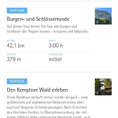
mehr
dazu
RADTOUR
Burgen- und Schlösserrunde
8
©
Auf dieser Tour lernen Sie fast alle Burgen und
Schlösser der Region kennen – einsame und bekannte.
DISTANZ
DAUER
42,1 km
3:00 h
AUFSTIEG
SCHWIERIGKEIT
379 m
mittel
mehr
dazu
RADTOUR
Den Kemptner Wald erleben
9
©
Diese Rundtour verläuft immer wieder bergauf – zwar
größtenteils auf asphaltierten Nebenstrecken, aber
auch auf längeren Schotterpassagen. Nach Erreichen
des höchsten Punktes in Oberschwarzenberg, der mit
knapp 1000 m Höhe umfassende Bergsicht bietet, wird