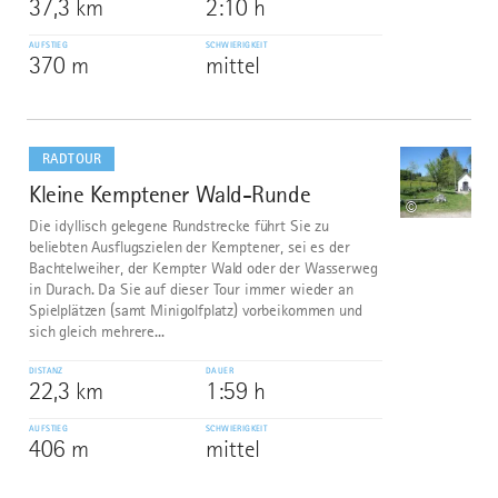
37,3 km
2:10 h
AUFSTIEG
SCHWIERIGKEIT
370 m
mittel
mehr
dazu
RADTOUR
Kleine Kemptener Wald-Runde
7
©
Die idyllisch gelegene Rundstrecke führt Sie zu
beliebten Ausflugszielen der Kemptener, sei es der
Bachtelweiher, der Kempter Wald oder der Wasserweg
in Durach. Da Sie auf dieser Tour immer wieder an
Spielplätzen (samt Minigolfplatz) vorbeikommen und
sich gleich mehrere...
DISTANZ
DAUER
22,3 km
1:59 h
AUFSTIEG
SCHWIERIGKEIT
406 m
mittel