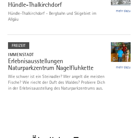
©
Hündle-Thalkirchdorf
3
mehr dazu
Hündle-Thalkirchdorf - Bergbahn und Skigebiet im
Allgäu
mehr
dazu
FREIZEIT
IMMENSTADT
©
Erlebnisausstellungen
4
Naturparkzentrum Nagelfluhkette
mehr dazu
Wie schwer ist ein Steinadler? Wer angelt die meisten
Fische? Wie riecht der Duft des Waldes? Probiere Dich
in der Erlebnisausstellung des Naturparkzentrums aus.