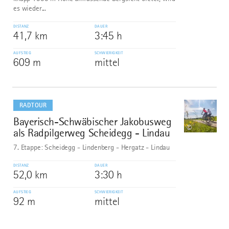
es wieder...
DISTANZ
DAUER
41,7 km
3:45 h
AUFSTIEG
SCHWIERIGKEIT
609 m
mittel
mehr
dazu
RADTOUR
Bayerisch-Schwäbischer Jakobusweg
10
©
als Radpilgerweg Scheidegg - Lindau
7. Etappe: Scheidegg - Lindenberg - Hergatz - Lindau
DISTANZ
DAUER
52,0 km
3:30 h
AUFSTIEG
SCHWIERIGKEIT
92 m
mittel