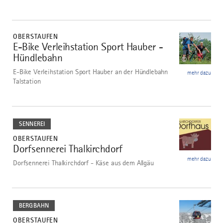
mehr
dazu
OBERSTAUFEN
E-Bike Verleihstation Sport Hauber -
1
Hündlebahn
©
E-Bike Verleihstation Sport Hauber an der Hündlebahn
mehr dazu
Talstation
mehr
dazu
SENNEREI
OBERSTAUFEN
Dorfsennerei Thalkirchdorf
2
mehr dazu
Dorfsennerei Thalkirchdorf - Käse aus dem Allgäu
mehr
dazu
BERGBAHN
OBERSTAUFEN