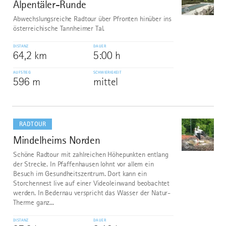
Alpentäler-Runde
5
©
Abwechslungsreiche Radtour über Pfronten hinüber ins
österreichische Tannheimer Tal.
DISTANZ
DAUER
64,2 km
5:00 h
AUFSTIEG
SCHWIERIGKEIT
596 m
mittel
mehr
dazu
RADTOUR
Mindelheims Norden
6
©
Schöne Radtour mit zahlreichen Höhepunkten entlang
der Strecke. In Pfaffenhausen lohnt vor allem ein
Besuch im Gesundheitszentrum. Dort kann ein
Storchennest live auf einer Videoleinwand beobachtet
werden. In Bedernau verspricht das Wasser der Natur-
Therme ganz...
DISTANZ
DAUER