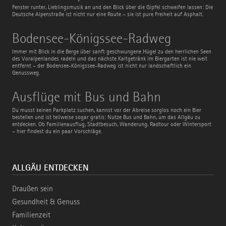
Fenster runter, Lieblingsmusik an und den Blick über die Gipfel schweifen lassen: Die
Deutsche Alpenstraße ist nicht nur eine Route – sie ist pure Freiheit auf Asphalt.
Bodensee-
Bodensee-Königssee-Radweg
Königssee-
Radweg
Immer mit Blick in die Berge über sanft geschwungene Hügel zu den herrlichen Seen
des Voralpenlandes radeln und das nächste Kaltgetränk im Biergarten ist nie weit
entfernt – der Bodensee-Königssee-Radweg ist nicht nur landschaftlich ein
Genussweg.
Ausflüge
Ausflüge mit Bus und Bahn
mit
Bus
Du musst keinen Parkplatz suchen, kannst vor der Abreise sorglos noch ein Bier
und
bestellen und ist teilweise sogar gratis: Nutze Bus und Bahn, um das Allgäu zu
Bahn
entdecken. Ob Familienausflug, Stadtbesuch, Wanderung, Radtour oder Wintersport
– hier findest du ein paar Vorschläge.
ALLGÄU ENTDECKEN
Draußen sein
Gesundheit & Genuss
Familienzeit