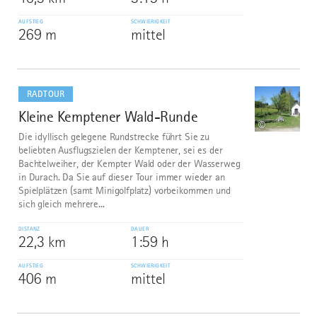
AUFSTIEG
SCHWIERIGKEIT
269 m
mittel
mehr
dazu
RADTOUR
Kleine Kemptener Wald-Runde
7
©
Die idyllisch gelegene Rundstrecke führt Sie zu
beliebten Ausflugszielen der Kemptener, sei es der
Bachtelweiher, der Kempter Wald oder der Wasserweg
in Durach. Da Sie auf dieser Tour immer wieder an
Spielplätzen (samt Minigolfplatz) vorbeikommen und
sich gleich mehrere...
DISTANZ
DAUER
22,3 km
1:59 h
AUFSTIEG
SCHWIERIGKEIT
406 m
mittel