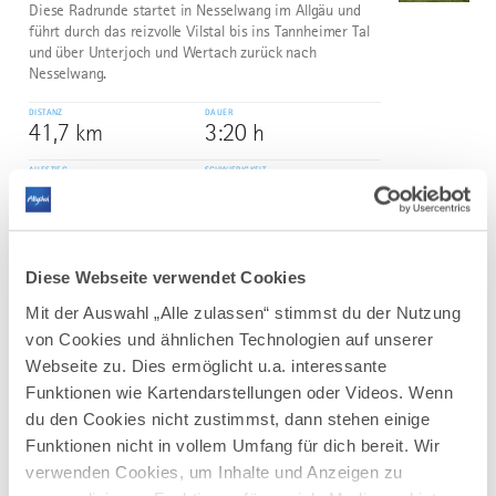
Diese Radrunde startet in Nesselwang im Allgäu und
führt durch das reizvolle Vilstal bis ins Tannheimer Tal
und über Unterjoch und Wertach zurück nach
Nesselwang.
DISTANZ
DAUER
41,7 km
3:20 h
AUFSTIEG
SCHWIERIGKEIT
316 m
mittel
mehr
dazu
Diese Webseite verwendet Cookies
RADTOUR
Mit der Auswahl „Alle zulassen“ stimmst du der Nutzung
Mindelheims Norden
3
©
von Cookies und ähnlichen Technologien auf unserer
Schöne Radtour mit zahlreichen Höhepunkten entlang
Webseite zu. Dies ermöglicht u.a. interessante
der Strecke. In Pfaffenhausen lohnt vor allem ein
Funktionen wie Kartendarstellungen oder Videos. Wenn
Besuch im Gesundheitszentrum. Dort kann ein
Storchennest live auf einer Videoleinwand beobachtet
du den Cookies nicht zustimmst, dann stehen einige
werden. In Bedernau verspricht das Wasser der Natur-
Funktionen nicht in vollem Umfang für dich bereit. Wir
Therme ganz...
verwenden Cookies, um Inhalte und Anzeigen zu
DISTANZ
DAUER