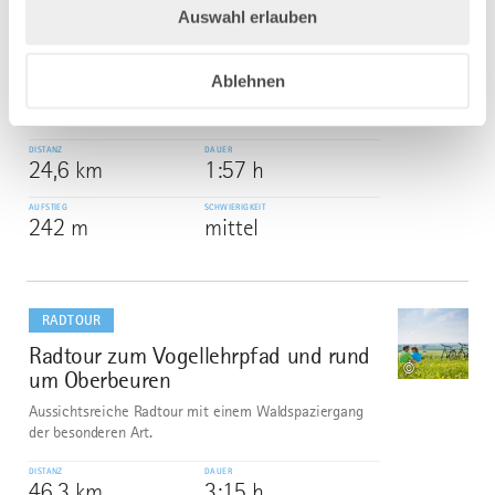
dazu
Auswahl erlauben
RADTOUR
Radtour von Bad Wörishofen nach
5
©
Altensteig
Ablehnen
Radtour von Bad Wörishofen nach Altensteig
DISTANZ
DAUER
24,6 km
1:57 h
AUFSTIEG
SCHWIERIGKEIT
242 m
mittel
mehr
dazu
RADTOUR
Radtour zum Vogellehrpfad und rund
6
©
um Oberbeuren
Aussichtsreiche Radtour mit einem Waldspaziergang
der besonderen Art.
DISTANZ
DAUER
46,3 km
3:15 h