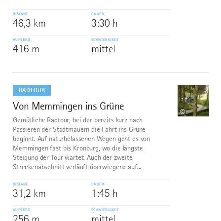
DISTANZ
DAUER
46,3 km
3:30 h
AUFSTIEG
SCHWIERIGKEIT
416 m
mittel
mehr
dazu
RADTOUR
Von Memmingen ins Grüne
10
©
Gemütliche Radtour, bei der bereits kurz nach
Passieren der Stadtmauern die Fahrt ins Grüne
beginnt. Auf naturbelassenen Wegen geht es von
Memmingen fast bis Kronburg, wo die längste
Steigung der Tour wartet. Auch der zweite
Streckenabschnitt verläuft überwiegend auf...
DISTANZ
DAUER
31,2 km
1:45 h
AUFSTIEG
SCHWIERIGKEIT
256 m
mittel