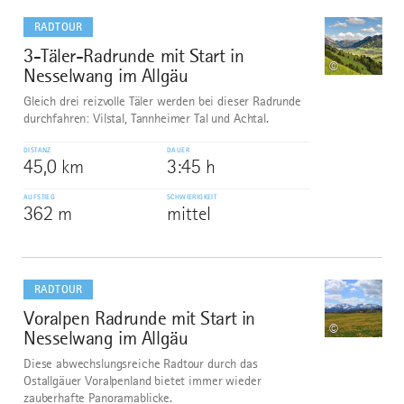
mehr
dazu
RADTOUR
3-Täler-Radrunde mit Start in
8
©
Nesselwang im Allgäu
Gleich drei reizvolle Täler werden bei dieser Radrunde
durchfahren: Vilstal, Tannheimer Tal und Achtal.
DISTANZ
DAUER
45,0 km
3:45 h
AUFSTIEG
SCHWIERIGKEIT
362 m
mittel
mehr
dazu
RADTOUR
Voralpen Radrunde mit Start in
9
©
Nesselwang im Allgäu
Diese abwechslungsreiche Radtour durch das
Ostallgäuer Voralpenland bietet immer wieder
zauberhafte Panoramablicke.