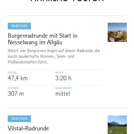
mehr
dazu
RADTOUR
Burgenradrunde mit Start in
1
©
Nesselwang im Allgäu
Gleich vier Burgruinen liegen auf dieser Radrunde, die
durch zauberhafte Wiesen-, Seen- und
Flußlandschaften führt.
DISTANZ
DAUER
47,4 km
3:20 h
AUFSTIEG
SCHWIERIGKEIT
307 m
mittel
mehr
dazu
RADTOUR
Vilstal-Radrunde
2
©