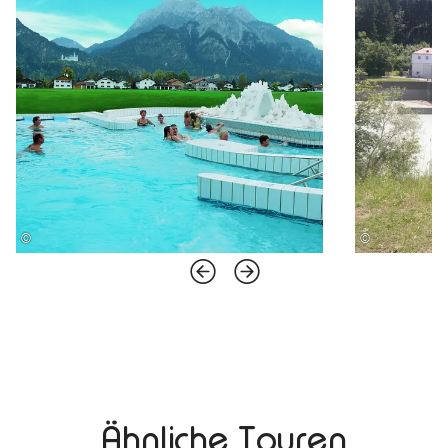
©
©
Ähnliche Touren