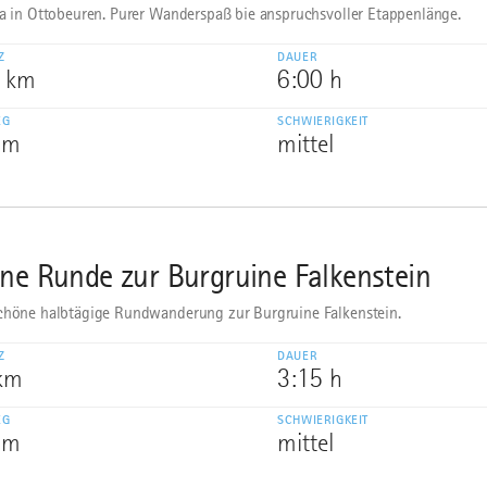
ka in Ottobeuren. Purer Wanderspaß bie anspruchsvoller Etappenlänge.
Z
DAUER
0 km
6:00 h
EG
SCHWIERIGKEIT
 m
mittel
ine Runde zur Burgruine Falkenstein
chöne halbtägige Rundwanderung zur Burgruine Falkenstein.
Z
DAUER
 km
3:15 h
EG
SCHWIERIGKEIT
 m
mittel