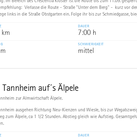
g: Im Bereich des Crescentia Kloster ist die Route bis zum 11.09. gesperrt
mpfehlung: Verlasse die Route - Straße "Unter dem Berg" - kurz vor de
ege links in die Straße Obstgarten ein. Folge ihr bis zur Schmiedgasse, bieg
Z
DAUER
6 km
7:00 h
EG
SCHWIERIGKEIT
 m
mittel
 Tannheim auf´s Älpele
nnheim zur Almwirtschaft Älpele.
nnheim ausgehen Richtung Neu-Kienzen und Wiesle, bis zur Wegabzwei
eg zum Älpele, ca 1 1/2 Stunden. Abstieg gleich wie Aufstieg. Gesamtgehz
n.
Z
DAUER