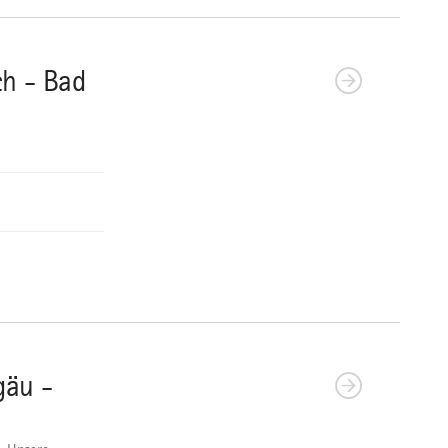
ch - Bad
gäu -