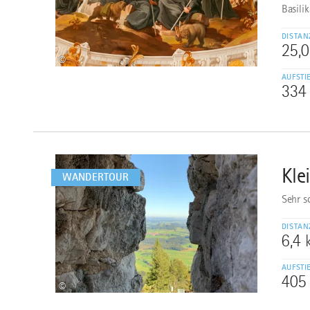
Basili
DISTAN
25,
©
AUFSTI
334
mehr
dazu
Kle
2
WANDERTOUR
Sehr s
DISTAN
6,4
AUFSTI
405
©