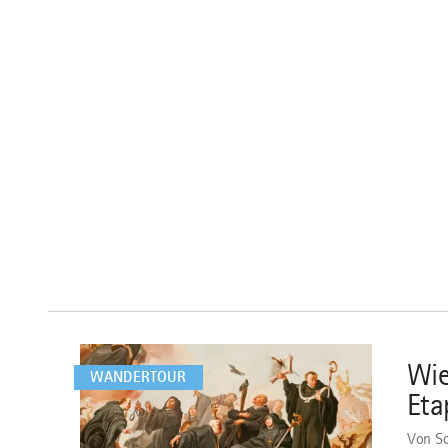
mehr
dazu
Wie
1
WANDERTOUR
Eta
Von Sc