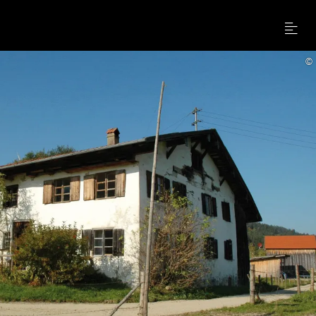
Menu
©