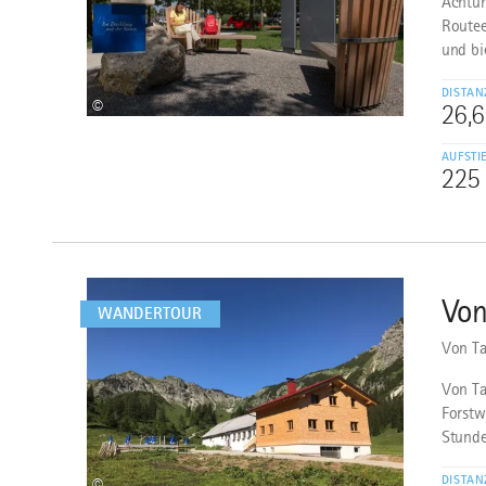
Achtun
Routee
und bi
DISTAN
©
26,
AUFSTI
225
mehr
dazu
Von
5
WANDERTOUR
Von Ta
Von Ta
Forstw
Stunde
DISTAN