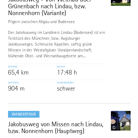
©
Grünenbach nach Lindau, bzw.
Nonnenhorn (Variante)
Pilgern zwischen Allgäu und Bodensee
Der Jakobusweg im Landkreis Lindau (Bodensee) ist ein
Teilstück des Münchner, bzw. Augsburger
Jakobusweges. Schmucke Kapellen, saftig grüne
Wiesen in der Westallgäuer Voralpenlandschaft,
blühende Obst- und Weinanbaugebiete am...
DISTANZ
DAUER
65,4 km
17:48 h
AUFSTIEG
SCHWIERIGKEIT
904 m
schwer
mehr
dazu
WANDERTOUR
Jakobusweg von Missen nach Lindau,
10
©
bzw. Nonnenhorn (Hauptweg)