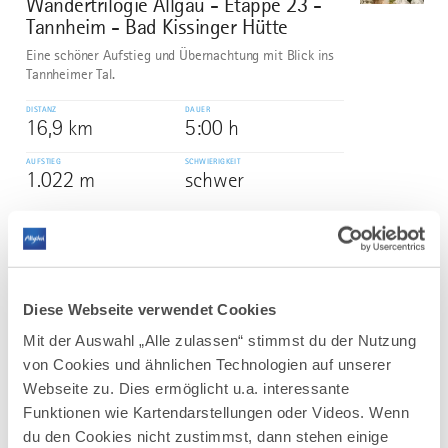
Wandertrilogie Allgäu - Etappe 23 -
Tannheim - Bad Kissinger Hütte
Eine schöner Aufstieg und Übernachtung mit Blick ins
Tannheimer Tal.
DISTANZ
DAUER
16,9 km
5:00 h
AUFSTIEG
SCHWIERIGKEIT
1.022 m
schwer
mehr
dazu
WANDERTOUR
Wiesengänger-Route der
3
©
Diese Webseite verwendet Cookies
Wandertrilogie Allgäu - Etappe 01 -
Etappe 22
Mit der Auswahl „Alle zulassen“ stimmst du der Nutzung
von Cookies und ähnlichen Technologien auf unserer
Die Route des Wiesengänger führt mit einer Länge von
438 km durch die wunderschöne Hügellandschaft im
Webseite zu. Dies ermöglicht u.a. interessante
über die Terrassen im Osten.
Funktionen wie Kartendarstellungen oder Videos. Wenn
du den Cookies nicht zustimmst, dann stehen einige
DISTANZ
DAUER