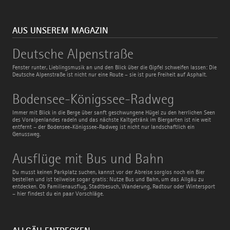
AUS UNSEREM MAGAZIN
Deutsche
Deutsche Alpenstraße
Alpenstraße
Fenster runter, Lieblingsmusik an und den Blick über die Gipfel schweifen lassen: Die
Deutsche Alpenstraße ist nicht nur eine Route – sie ist pure Freiheit auf Asphalt.
Bodensee-
Bodensee-Königssee-Radweg
Königssee-
Radweg
Immer mit Blick in die Berge über sanft geschwungene Hügel zu den herrlichen Seen
des Voralpenlandes radeln und das nächste Kaltgetränk im Biergarten ist nie weit
entfernt – der Bodensee-Königssee-Radweg ist nicht nur landschaftlich ein
Genussweg.
Ausflüge
Ausflüge mit Bus und Bahn
mit
Bus
Du musst keinen Parkplatz suchen, kannst vor der Abreise sorglos noch ein Bier
und
bestellen und ist teilweise sogar gratis: Nutze Bus und Bahn, um das Allgäu zu
Bahn
entdecken. Ob Familienausflug, Stadtbesuch, Wanderung, Radtour oder Wintersport
– hier findest du ein paar Vorschläge.