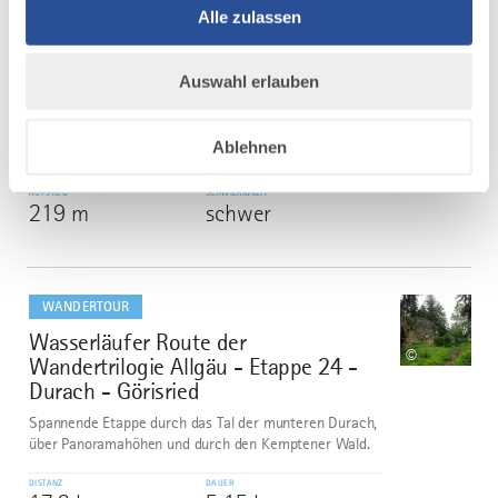
Alle zulassen
SEEMOOS-PANORAMA
5
©
Aussichtsreiche Wandertour um Oy-Mittelberg,
vorbei an Schwarzenberger Weiher und durch
Auswahl erlauben
die eindrucksvolle Moorkulisse des Seemooses.
DISTANZ
DAUER
Ablehnen
12,8 km
4:00 h
AUFSTIEG
SCHWIERIGKEIT
219 m
schwer
mehr
dazu
WANDERTOUR
Wasserläufer Route der
6
©
Wandertrilogie Allgäu - Etappe 24 -
Durach - Görisried
Spannende Etappe durch das Tal der munteren Durach,
über Panoramahöhen und durch den Kemptener Wald.
DISTANZ
DAUER