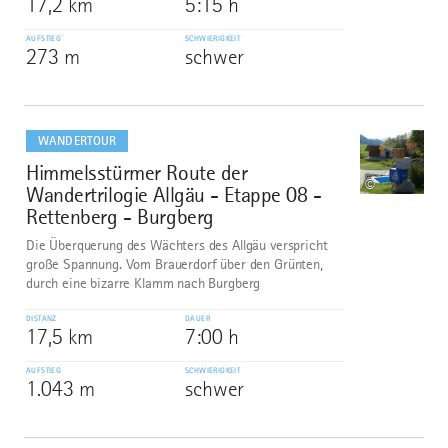
17,2 km
5:15 h
AUFSTIEG
SCHWIERIGKEIT
273 m
schwer
mehr
dazu
WANDERTOUR
Himmelsstürmer Route der
7
©
Wandertrilogie Allgäu - Etappe 08 -
Rettenberg - Burgberg
Die Überquerung des Wächters des Allgäu verspricht
große Spannung. Vom Brauerdorf über den Grünten,
durch eine bizarre Klamm nach Burgberg
DISTANZ
DAUER
17,5 km
7:00 h
AUFSTIEG
SCHWIERIGKEIT
1.043 m
schwer
mehr