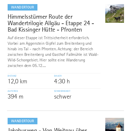
dazu
WANDERTOUR
Himmelsstürmer Route der
8
©
Wandertrilogie Allgäu - Etappe 24 -
Bad Kissinger Hütte - Pfronten
Auf dieser Etappe ist Trittsicherheit erforderlich.
Vorbei am Aggenstein Gipfel zum Breitenberg und
hinab ins Tal - nach Pfronten. Achtung: der Bereich
zwischen Breitenberg und Gasthof Fallmühle ist Wald-
Wild-Schongebiet. Hier sollte eine Wanderung
zwischen dem 05.12....
DISTANZ
DAUER
12,0 km
4:30 h
AUFSTIEG
SCHWIERIGKEIT
394 m
schwer
mehr
dazu
WANDERTOUR
Jakobusweg - Von Weitnau über
9