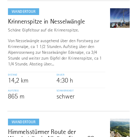
mehr
dazu
WANDERTOUR
Krinnenspitze in Nesselwängle
1
©
Schöne Gipfeltour auf die Krinnenspitze.
Von Nesselwängle ausgehend über den Forstweg zur
Krinnenalpe, ca 1 1/2 Stunden. Aufstieg über den
Alpenrosenweg zur Nesselwängler Edenalpe, ca 3/4
Stunde und weiter zum Gipfel der Krinnenspitze, ca 1
1/4 Stunde. Abstieg über...
DISTANZ
DAUER
14,2 km
4:30 h
AUFSTIEG
SCHWIERIGKEIT
865 m
schwer
mehr
dazu
WANDERTOUR
Himmelsstürmer Route der
2
©