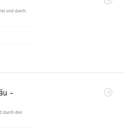
her und durch
äu -
d durch den