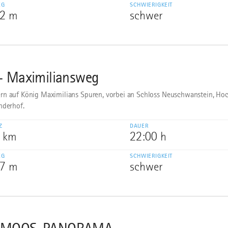
EG
SCHWIERIGKEIT
22 m
schwer
- Maximiliansweg
n auf König Maximilians Spuren, vorbei an Schloss Neuschwanstein, H
nderhof.
Z
DAUER
4 km
22:00 h
EG
SCHWIERIGKEIT
47 m
schwer