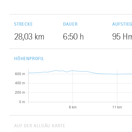
STRECKE
DAUER
AUFSTIE
28,03 km
6:50 h
95 H
HÖHENPROFIL
AUF DER ALLGÄU KARTE