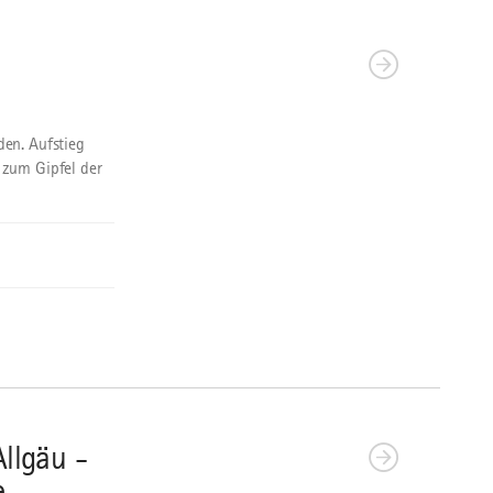
en. Aufstieg
 zum Gipfel der
llgäu -
e