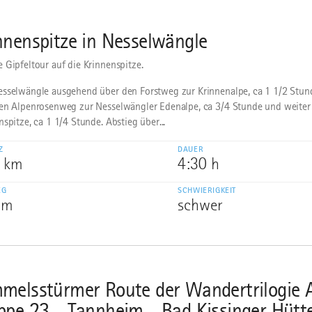
nnenspitze in Nesselwängle
 Gipfeltour auf die Krinnenspitze.
sselwängle ausgehend über den Forstweg zur Krinnenalpe, ca 1 1/2 Stund
en Alpenrosenweg zur Nesselwängler Edenalpe, ca 3/4 Stunde und weiter
nspitze, ca 1 1/4 Stunde. Abstieg über...
Z
DAUER
2 km
4:30 h
EG
SCHWIERIGKEIT
 m
schwer
melsstürmer Route der Wandertrilogie A
ppe 23 - Tannheim - Bad Kissinger Hütt