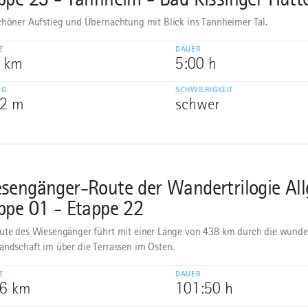
chöner Aufstieg und Übernachtung mit Blick ins Tannheimer Tal.
Z
DAUER
9 km
5:00 h
EG
SCHWIERIGKEIT
22 m
schwer
sengänger-Route der Wandertrilogie All
ppe 01 - Etappe 22
ute des Wiesengänger führt mit einer Länge von 438 km durch die wund
andschaft im über die Terrassen im Osten.
Z
DAUER
,6 km
101:50 h