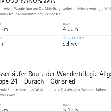
EMOOS-PANORAMA
htsreiche Wandertour um Oy-Mittelberg, vorbei an Schwarzenberger Wei
ndrucksvolle Moorkulisse des Seemooses.
Z
DAUER
8 km
4:00 h
EG
SCHWIERIGKEIT
 m
schwer
serläufer Route der Wandertrilogie Allg
ppe 24 - Durach - Görisried
nde Etappe durch das Tal der munteren Durach, über Panoramahöhen un
ener Wald.
Z
DAUER
2 km
5:15 h