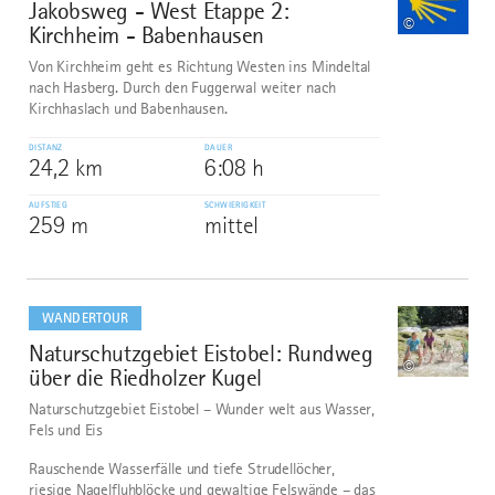
Jakobsweg - West Etappe 2:
1
©
Kirchheim - Babenhausen
Von Kirchheim geht es Richtung Westen ins Mindeltal
nach Hasberg. Durch den Fuggerwal weiter nach
Kirchhaslach und Babenhausen.
DISTANZ
DAUER
24,2 km
6:08 h
AUFSTIEG
SCHWIERIGKEIT
259 m
mittel
mehr
dazu
WANDERTOUR
Naturschutzgebiet Eistobel: Rundweg
2
©
über die Riedholzer Kugel
Naturschutzgebiet Eistobel – Wunder welt aus Wasser,
Fels und Eis
Rauschende Wasserfälle und tiefe Strudellöcher,
riesige Nagelfluhblöcke und gewaltige Felswände – das