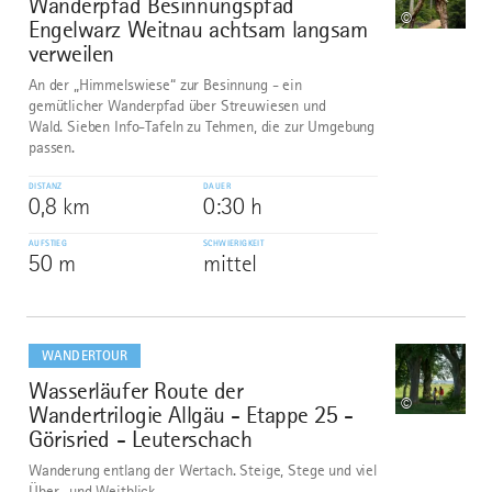
Wanderpfad Besinnungspfad
9
©
Engelwarz Weitnau achtsam langsam
verweilen
An der „Himmelswiese“ zur Besinnung - ein
gemütlicher Wanderpfad über Streuwiesen und
Wald. Sieben Info-Tafeln zu Tehmen, die zur Umgebung
passen.
DISTANZ
DAUER
0,8 km
0:30 h
AUFSTIEG
SCHWIERIGKEIT
50 m
mittel
mehr
dazu
WANDERTOUR
Wasserläufer Route der
10
©
Wandertrilogie Allgäu - Etappe 25 -
Görisried - Leuterschach
Wanderung entlang der Wertach. Steige, Stege und viel
Über- und Weitblick.