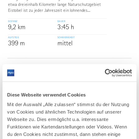
etwa dreieinhalb Kilometer lange Naturschutzgebiet
Eistobel ist zu jeder Jahreszeit ein lohnendes...
DISTANZ
DAUER
9,2 km
3:45 h
AUFSTIEG
SCHWIERIGKEIT
399 m
mittel
mehr
dazu
WANDERTOUR
Bad Wurzach | Wanderweg Nr. 5 –
3
©
Käserei-Tour – zusehen, staunen und
probieren
Diese Webseite verwendet Cookies
Diese schöne Wanderung führt uns durch den
Mit der Auswahl „Alle zulassen“ stimmst du der Nutzung
Stadtwald zum Käserei-Museum in Gospoldshofen und
von Cookies und ähnlichen Technologien auf unserer
über das kleinere Herrgottsried zurück nach Bad
Webseite zu. Dies ermöglicht u.a. interessante
Wurzach.
Funktionen wie Kartendarstellungen oder Videos. Wenn
DISTANZ
DAUER
du den Cookies nicht zustimmst, dann stehen einige
15,5 km
5:00 h