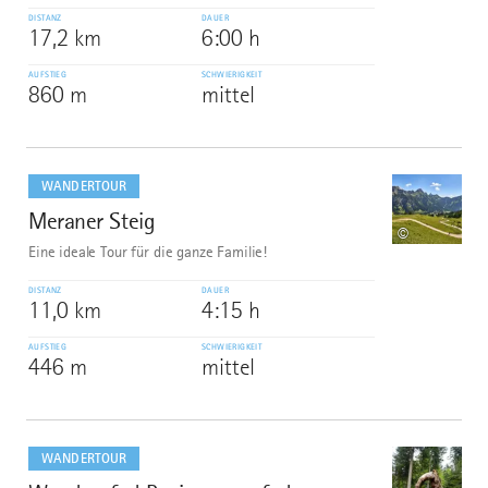
DISTANZ
DAUER
17,2 km
6:00 h
AUFSTIEG
SCHWIERIGKEIT
860 m
mittel
mehr
dazu
WANDERTOUR
Meraner Steig
8
©
Eine ideale Tour für die ganze Familie!
DISTANZ
DAUER
11,0 km
4:15 h
AUFSTIEG
SCHWIERIGKEIT
446 m
mittel
mehr
dazu
WANDERTOUR