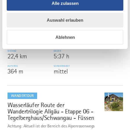
mehr
Alle zulassen
dazu
WANDERTOUR
Jakobsweg - West Etappe 4:
5
Auswahl erlauben
©
Memmingen - Bad Grönenbach
Jakobsweg - West Etappe 4: Memmingen - Bad
Ablehnen
Grönenbach
DISTANZ
DAUER
22,4 km
5:37 h
AUFSTIEG
SCHWIERIGKEIT
364 m
mittel
mehr
dazu
WANDERTOUR
Wasserläufer Route der
6
©
Wandertrilogie Allgäu - Etappe 06 -
Tegelberghaus/Schwangau - Füssen
Achtung: Aktuell ist der Bereich des Alpenrosenwegs