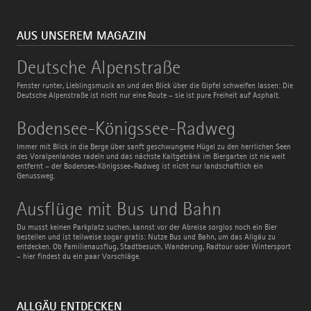
AUS UNSEREM MAGAZIN
Deutsche
Deutsche Alpenstraße
Alpenstraße
Fenster runter, Lieblingsmusik an und den Blick über die Gipfel schweifen lassen: Die
Deutsche Alpenstraße ist nicht nur eine Route – sie ist pure Freiheit auf Asphalt.
Bodensee-
Bodensee-Königssee-Radweg
Königssee-
Radweg
Immer mit Blick in die Berge über sanft geschwungene Hügel zu den herrlichen Seen
des Voralpenlandes radeln und das nächste Kaltgetränk im Biergarten ist nie weit
entfernt – der Bodensee-Königssee-Radweg ist nicht nur landschaftlich ein
Genussweg.
Ausflüge
Ausflüge mit Bus und Bahn
mit
Bus
Du musst keinen Parkplatz suchen, kannst vor der Abreise sorglos noch ein Bier
und
bestellen und ist teilweise sogar gratis: Nutze Bus und Bahn, um das Allgäu zu
Bahn
entdecken. Ob Familienausflug, Stadtbesuch, Wanderung, Radtour oder Wintersport
– hier findest du ein paar Vorschläge.
ALLGÄU ENTDECKEN