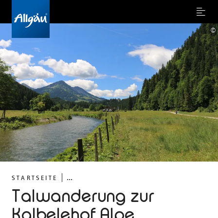
Menu
©
...
STARTSEITE
Talwanderung zur
Kalbelehof Alpe