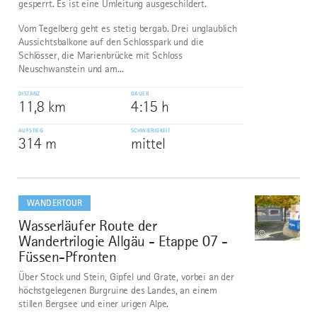
gesperrt. Es ist eine Umleitung ausgeschildert.
Vom Tegelberg geht es stetig bergab. Drei unglaublich
Aussichtsbalkone auf den Schlosspark und die
Schlösser, die Marienbrücke mit Schloss
Neuschwanstein und am...
DISTANZ
DAUER
11,8 km
4:15 h
AUFSTIEG
SCHWIERIGKEIT
314 m
mittel
mehr
dazu
WANDERTOUR
Wasserläufer Route der
7
©
Wandertrilogie Allgäu - Etappe 07 -
Füssen-Pfronten
Über Stock und Stein, Gipfel und Grate, vorbei an der
höchstgelegenen Burgruine des Landes, an einem
stillen Bergsee und einer urigen Alpe.