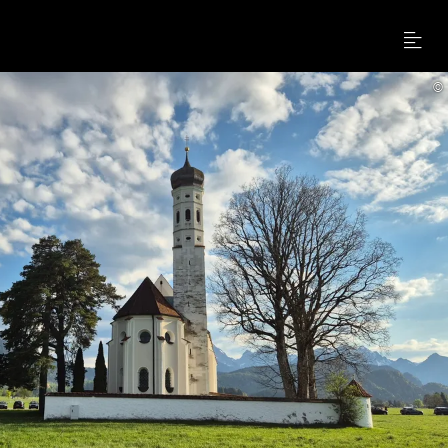
Menu
©