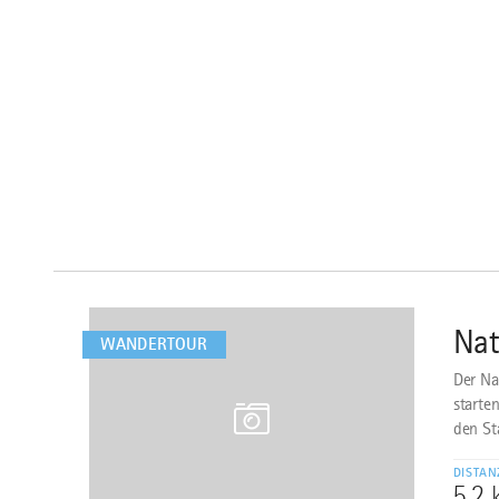
mehr
dazu
Nat
1
WANDERTOUR
Der Na
starte
den St
DISTAN
5,2