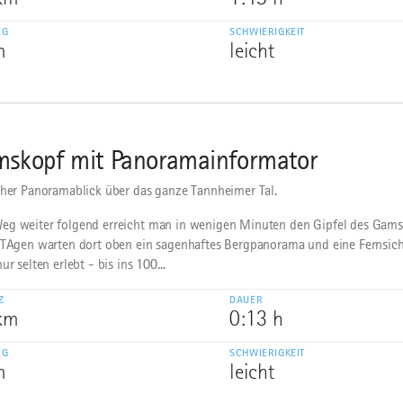
EG
SCHWIERIGKEIT
m
leicht
skopf mit Panoramainformator
cher Panoramablick über das ganze Tannheimer Tal.
g weiter folgend erreicht man in wenigen Minuten den Gipfel des Gams
 TAgen warten dort oben ein sagenhaftes Bergpanorama und eine Fernsich
ur selten erlebt - bis ins 100...
Z
DAUER
 km
0:13 h
EG
SCHWIERIGKEIT
m
leicht