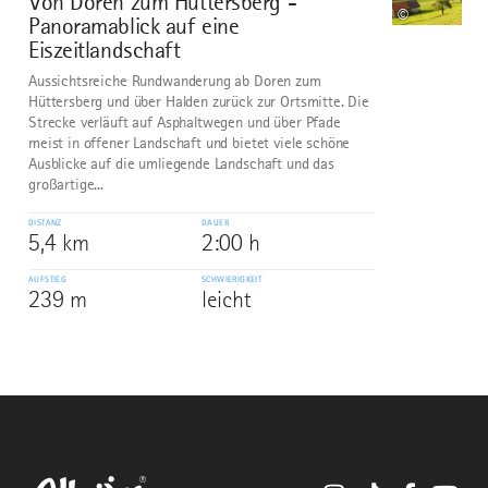
Von Doren zum Hüttersberg -
©
Panoramablick auf eine
Eiszeitlandschaft
Aussichtsreiche Rundwanderung ab Doren zum
Hüttersberg und über Halden zurück zur Ortsmitte. Die
Strecke verläuft auf Asphaltwegen und über Pfade
meist in offener Landschaft und bietet viele schöne
Ausblicke auf die umliegende Landschaft und das
großartige...
DISTANZ
DAUER
5,4 km
2:00 h
AUFSTIEG
SCHWIERIGKEIT
239 m
leicht