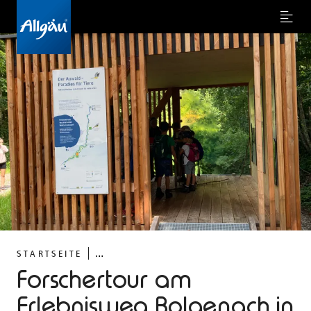
Menu
...
STARTSEITE
Forschertour am
Erlebnisweg Bolgenach in