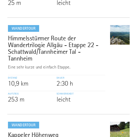
25 m
leicht
mehr
dazu
WANDERTOUR
Himmelsstürmer Route der
6
©
Wandertrilogie Allgäu - Etappe 22 -
Schattwald/Tannheimer Tal -
Tannheim
Eine sehr kurze und einfach Etappe.
DISTANZ
DAUER
10,9 km
2:30 h
AUFSTIEG
SCHWIERIGKEIT
253 m
leicht
mehr
dazu
WANDERTOUR
Kappeler Höhenweg
7