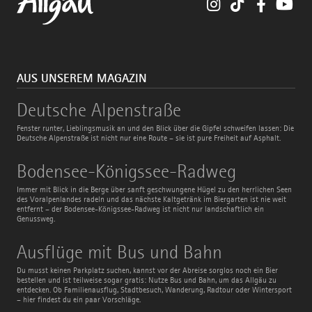
Instagram
TikTok
Faceboo
You
AUS UNSEREM MAGAZIN
Deutsche
Deutsche Alpenstraße
Alpenstraße
Fenster runter, Lieblingsmusik an und den Blick über die Gipfel schweifen lassen: Die
Deutsche Alpenstraße ist nicht nur eine Route – sie ist pure Freiheit auf Asphalt.
Bodensee-
Bodensee-Königssee-Radweg
Königssee-
Radweg
Immer mit Blick in die Berge über sanft geschwungene Hügel zu den herrlichen Seen
des Voralpenlandes radeln und das nächste Kaltgetränk im Biergarten ist nie weit
entfernt – der Bodensee-Königssee-Radweg ist nicht nur landschaftlich ein
Genussweg.
Ausflüge
Ausflüge mit Bus und Bahn
mit
Bus
Du musst keinen Parkplatz suchen, kannst vor der Abreise sorglos noch ein Bier
und
bestellen und ist teilweise sogar gratis: Nutze Bus und Bahn, um das Allgäu zu
Bahn
entdecken. Ob Familienausflug, Stadtbesuch, Wanderung, Radtour oder Wintersport
– hier findest du ein paar Vorschläge.