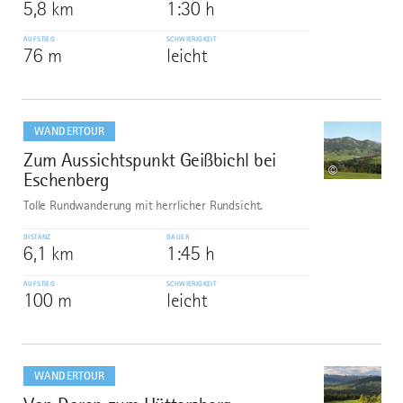
5,8 km
1:30 h
AUFSTIEG
SCHWIERIGKEIT
76 m
leicht
mehr
dazu
WANDERTOUR
Zum Aussichtspunkt Geißbichl bei
9
©
Eschenberg
Tolle Rundwanderung mit herrlicher Rundsicht.
DISTANZ
DAUER
6,1 km
1:45 h
AUFSTIEG
SCHWIERIGKEIT
100 m
leicht
mehr
dazu
WANDERTOUR
10