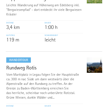
©
Leichte Wanderung auf Höhenweg am Edelsberg inkl.
"Bergwiesenpfad" - dort entdeckt ihr viele Bergwiesen
Kräuter
DISTANZ
DAUER
3,4 km
1:00 h
AUFSTIEG
SCHWIERIGKEIT
119 m
leicht
mehr
dazu
WANDERTOUR
Rundweg Rotis
8
©
Vom Marktplatz in Legau folgen Sie der Hauptstraße
ca. 300 m nac Süde um dann westwärts über die
Alpenstraße auf den Rundweg zu treffen. An der
Grenze zu Baden-Württemberg erreichen Sie
das herrliche, scheinbar noch unberührte Rotistal.
Grüne Wiesen, dunkle Wälder und...
DISTANZ
DAUER