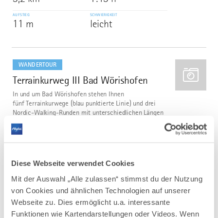
AUFSTIEG
SCHWIERIGKEIT
11 m
leicht
mehr
dazu
WANDERTOUR
Terrainkurweg III Bad Wörishofen
2
In und um Bad Wörishofen stehen Ihnen
fünf Terrainkurwege (blau punktierte Linie) und drei
Nordic-Walking-Runden mit unterschiedlichen Längen
und Schwierigkeitsgraden zur Verfügung.
Die ausgeschilderten Touren führen durch die hügelige
Wohlfühllandschaft des...
DISTANZ
DAUER
Diese Webseite verwendet Cookies
8,5 km
1:52 h
Mit der Auswahl „Alle zulassen“ stimmst du der Nutzung
AUFSTIEG
SCHWIERIGKEIT
61 m
leicht
von Cookies und ähnlichen Technologien auf unserer
Webseite zu. Dies ermöglicht u.a. interessante
Funktionen wie Kartendarstellungen oder Videos. Wenn