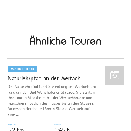
Ähnliche Touren
mehr
dazu
WANDERTOUR
Naturlehrpfad an der Wertach
1
Der Naturlehrpfad führt Sie entlang der Wertach und
rund um den Bad Wörishofener Stausee. Sie starten
Ihre Tour in Stockheim bei der Wertachbrücke und
marschieren östlich des Flusses bis an den Stausee.
An dessen Nordseite können Sie die Wertach auf
einer...
DISTANZ
DAUER
5,2 km
1:45 h