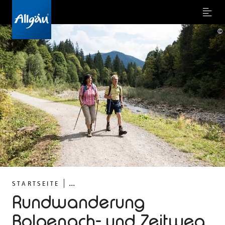
Menu
©
...
STARTSEITE
Rundwanderung
Bolgenach- und Zeitweg