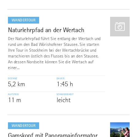
mehr
dazu
WANDERTOUR
Naturlehrpfad an der Wertach
1
Der Naturlehrpfad führt Sie entlang der Wertach und
rund um den Bad Wörishofener Stausee. Sie starten
Ihre Tour in Stockheim bei der Wertachbrücke und
marschieren östlich des Flusses bis an den Stausee.
An dessen Nordseite können Sie die Wertach auf
einer...
DISTANZ
DAUER
5,2 km
1:45 h
AUFSTIEG
SCHWIERIGKEIT
11 m
leicht
mehr
dazu
WANDERTOUR
Gamskopf mit Panoramainformator
2