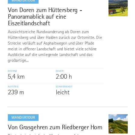
WANDERTOUR
Von Doren zum Hüttersberg -
9
©
Panoramablick auf eine
Eiszeitlandschaft
Aussichtsreiche Rundwanderung ab Doren zum
Hüttersberg und über Halden zurück zur Ortsmitte. Die
Strecke verläuft auf Asphaltwegen und über Pfade
meist in offener Landschaft und bietet viele schöne
Ausblicke auf die umliegende Landschaft und das
großartige...
DISTANZ
DAUER
5,4 km
2:00 h
AUFSTIEG
SCHWIERIGKEIT
239 m
leicht
mehr
dazu
WANDERTOUR
Von Grasgehren zum Riedberger Horn
10
©