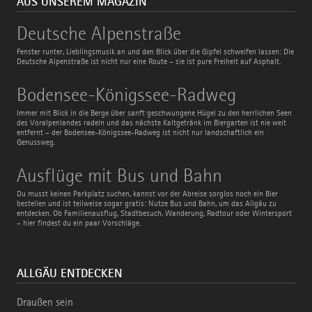
AUS UNSEREM MAGAZIN
Deutsche
Deutsche Alpenstraße
Alpenstraße
Fenster runter, Lieblingsmusik an und den Blick über die Gipfel schweifen lassen: Die
Deutsche Alpenstraße ist nicht nur eine Route – sie ist pure Freiheit auf Asphalt.
Bodensee-
Bodensee-Königssee-Radweg
Königssee-
Radweg
Immer mit Blick in die Berge über sanft geschwungene Hügel zu den herrlichen Seen
des Voralpenlandes radeln und das nächste Kaltgetränk im Biergarten ist nie weit
entfernt – der Bodensee-Königssee-Radweg ist nicht nur landschaftlich ein
Genussweg.
Ausflüge
Ausflüge mit Bus und Bahn
mit
Bus
Du musst keinen Parkplatz suchen, kannst vor der Abreise sorglos noch ein Bier
und
bestellen und ist teilweise sogar gratis: Nutze Bus und Bahn, um das Allgäu zu
Bahn
entdecken. Ob Familienausflug, Stadtbesuch, Wanderung, Radtour oder Wintersport
– hier findest du ein paar Vorschläge.
ALLGÄU ENTDECKEN
Draußen sein