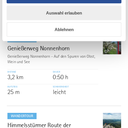
4,6 km
1:15 h
AUFSTIEG
SCHWIERIGKEIT
Auswahl erlauben
68 m
leicht
Ablehnen
mehr
dazu
WANDERTOUR
Genießerweg Nonnenhorn
5
©
Genießerweg Nonnenhorn - Auf den Spuren von Obst,
Wein und See
DISTANZ
DAUER
3,2 km
0:50 h
AUFSTIEG
SCHWIERIGKEIT
25 m
leicht
mehr
dazu
WANDERTOUR
Himmelsstürmer Route der
6