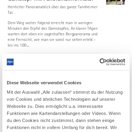
©
Herrlicher Panoramablick über das ganze Tannheimer
Tal.
Dem Weg weiter folgend erreicht man in wenigen
Minuten den Gipfel des Gamskopfes. An klaren TAgen
warten dort oben ein sagenhaftes Bergpanorama und
eine Fernsicht, wie man sie sonst nur selten erlebt -
bis ins 100...
DISTANZ
DAUER
0,5 km
0:13 h
AUFSTIEG
SCHWIERIGKEIT
64 m
leicht
Diese Webseite verwendet Cookies
Mit der Auswahl „Alle zulassen“ stimmst du der Nutzung
mehr
dazu
von Cookies und ähnlichen Technologien auf unserer
WANDERTOUR
Webseite zu. Dies ermöglicht u.a. interessante
Terrainkurweg IV Bad Wörishofen
3
Funktionen wie Kartendarstellungen oder Videos. Wenn
In und um Bad Wörishofen stehen Ihnen
du den Cookies nicht zustimmst, dann stehen einige
fünf Terrainkurwege (blau punktierte Linie) und drei
Funktionen nicht in vollem Umfang für dich bereit. Wir
Nordic-Walking-Runden mit unterschiedlichen Längen