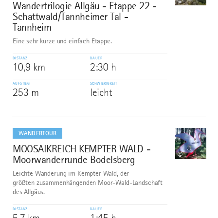
©
Wandertrilogie Allgäu - Etappe 22 -
Schattwald/Tannheimer Tal -
Tannheim
Eine sehr kurze und einfach Etappe.
DISTANZ
DAUER
10,9 km
2:30 h
AUFSTIEG
SCHWIERIGKEIT
253 m
leicht
mehr
dazu
WANDERTOUR
MOOSAIKREICH KEMPTER WALD -
7
©
Moorwanderrunde Bodelsberg
Leichte Wanderung im Kempter Wald, der
größten zusammenhängenden Moor-Wald-Landschaft
des Allgäus.
DISTANZ
DAUER
5,7 km
1:45 h