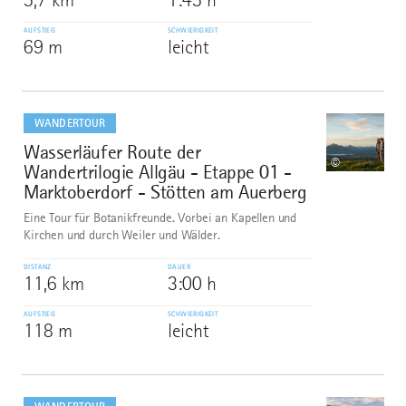
AUFSTIEG
SCHWIERIGKEIT
69 m
leicht
mehr
dazu
WANDERTOUR
Wasserläufer Route der
8
©
Wandertrilogie Allgäu - Etappe 01 -
Marktoberdorf - Stötten am Auerberg
Eine Tour für Botanikfreunde. Vorbei an Kapellen und
Kirchen und durch Weiler und Wälder.
DISTANZ
DAUER
11,6 km
3:00 h
AUFSTIEG
SCHWIERIGKEIT
118 m
leicht
mehr
dazu