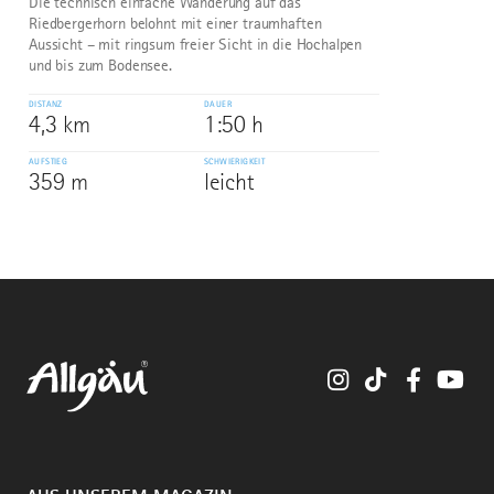
Die technisch einfache Wanderung auf das
Riedbergerhorn belohnt mit einer traumhaften
Aussicht – mit ringsum freier Sicht in die Hochalpen
und bis zum Bodensee.
DISTANZ
DAUER
4,3 km
1:50 h
AUFSTIEG
SCHWIERIGKEIT
359 m
leicht
Instagram
TikTok
Faceboo
You