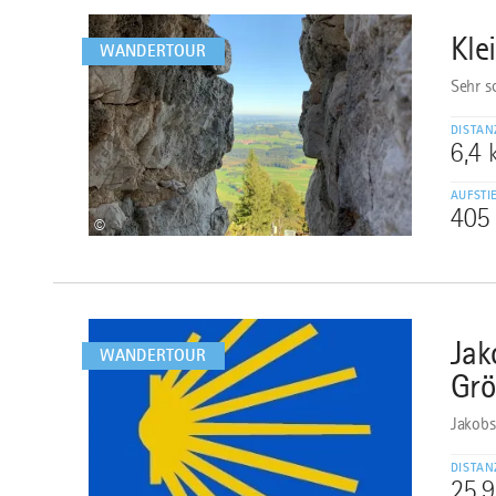
dazu
Kle
2
WANDERTOUR
Sehr s
DISTAN
6,4
AUFSTI
405
©
mehr
dazu
Jak
3
WANDERTOUR
Grö
Jakobs
DISTAN
25,