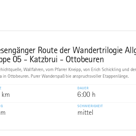
sengänger Route der Wandertrilogie All
ppe 05 - Katzbrui - Ottobeuren
hichtquelle, Wallfahren, vom Pfarrer Kneipp, von Erich Schickling und de
ka in Ottobeuren. Purer Wanderspaß bie anspruchsvoller Etappenlänge.
Z
DAUER
0 km
6:00 h
EG
SCHWIERIGKEIT
 m
mittel