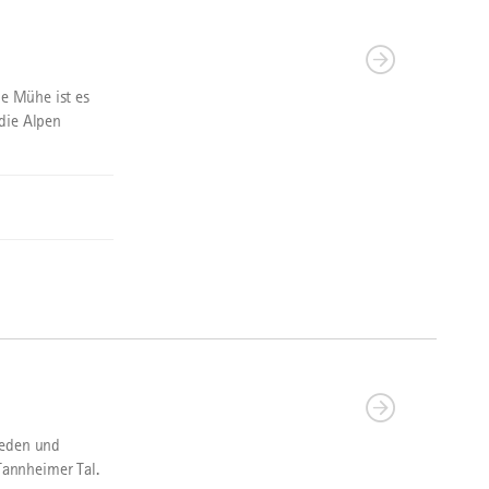
ie Mühe ist es
die Alpen
ieden und
annheimer Tal.