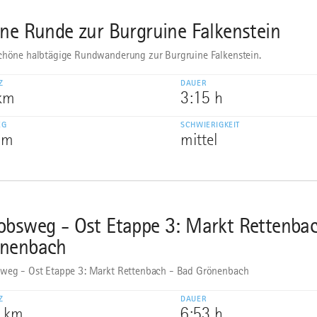
ine Runde zur Burgruine Falkenstein
chöne halbtägige Rundwanderung zur Burgruine Falkenstein.
Z
DAUER
 km
3:15 h
EG
SCHWIERIGKEIT
 m
mittel
obsweg - Ost Etappe 3: Markt Rettenba
nenbach
weg - Ost Etappe 3: Markt Rettenbach - Bad Grönenbach
Z
DAUER
9 km
6:53 h