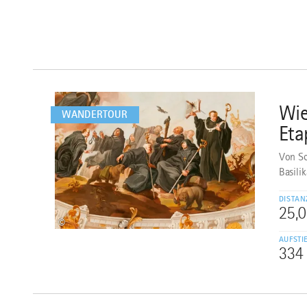
mehr
dazu
Wie
1
WANDERTOUR
Eta
Von Sc
Basili
DISTAN
25,
©
AUFSTI
334
mehr