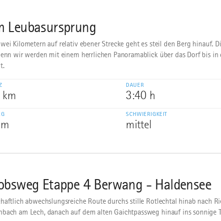
 Leubasursprung
wei Kilometern auf relativ ebener Strecke geht es steil den Berg hinauf. D
denn wir werden mit einem herrlichen Panoramablick über das Dorf bis in 
t.
Z
DAUER
6 km
3:40 h
EG
SCHWIERIGKEIT
 m
mittel
obsweg Etappe 4 Berwang - Haldensee
haftlich abwechslungsreiche Route durchs stille Rotlechtal hinab nach R
bach am Lech, danach auf dem alten Gaichtpassweg hinauf ins sonnige T