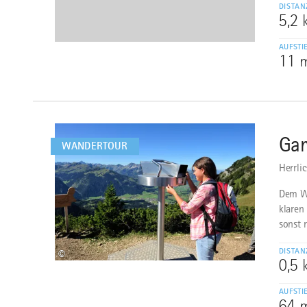
DISTAN
5,2
AUFSTI
11 
mehr
dazu
Gam
2
WANDERTOUR
Herrli
Dem We
klaren
sonst n
DISTAN
©
0,5
AUFSTI
64 