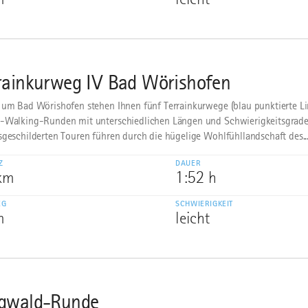
rainkurweg IV Bad Wörishofen
 um Bad Wörishofen stehen Ihnen fünf Terrainkurwege (blau punktierte Li
-Walking-Runden mit unterschiedlichen Längen und Schwierigkeitsgrade
sgeschilderten Touren führen durch die hügelige Wohlfühllandschaft des..
Z
DAUER
 km
1:52 h
EG
SCHWIERIGKEIT
m
leicht
gwald-Runde