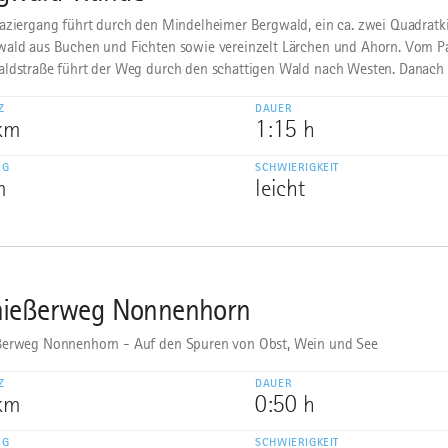
aziergang führt durch den Mindelheimer Bergwald, ein ca. zwei Quadratk
ald aus Buchen und Fichten sowie vereinzelt Lärchen und Ahorn. Vom Pa
ldstraße führt der Weg durch den schattigen Wald nach Westen. Danach g
Z
DAUER
 km
1:15 h
EG
SCHWIERIGKEIT
m
leicht
ießerweg Nonnenhorn
erweg Nonnenhorn - Auf den Spuren von Obst, Wein und See
Z
DAUER
 km
0:50 h
EG
SCHWIERIGKEIT