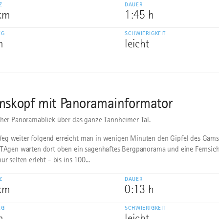
Z
DAUER
 km
1:45 h
EG
SCHWIERIGKEIT
m
leicht
skopf mit Panoramainformator
cher Panoramablick über das ganze Tannheimer Tal.
g weiter folgend erreicht man in wenigen Minuten den Gipfel des Gams
 TAgen warten dort oben ein sagenhaftes Bergpanorama und eine Fernsich
ur selten erlebt - bis ins 100...
Z
DAUER
 km
0:13 h
EG
SCHWIERIGKEIT
m
leicht