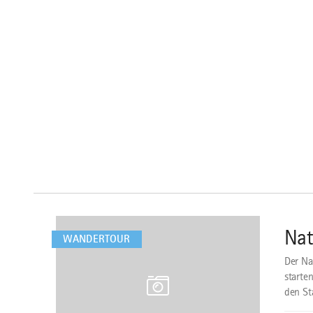
mehr
dazu
Nat
1
WANDERTOUR
Der Na
starte
den St