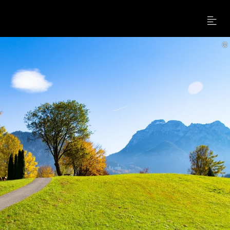
Menu
©