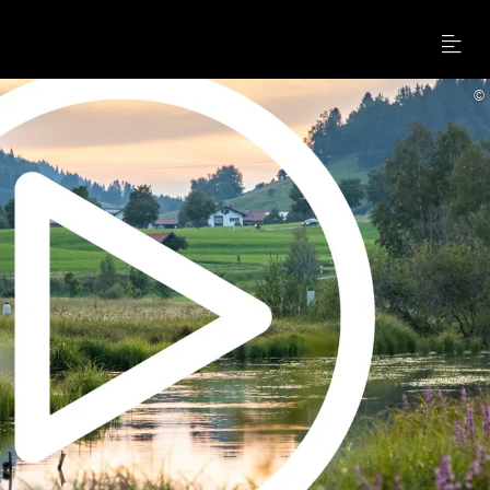
Menu
©