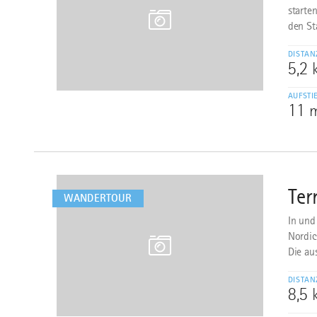
starte
den St
DISTAN
5,2
AUFSTI
11 
mehr
dazu
Ter
2
WANDERTOUR
In und
Nordic
Die au
DISTAN
8,5