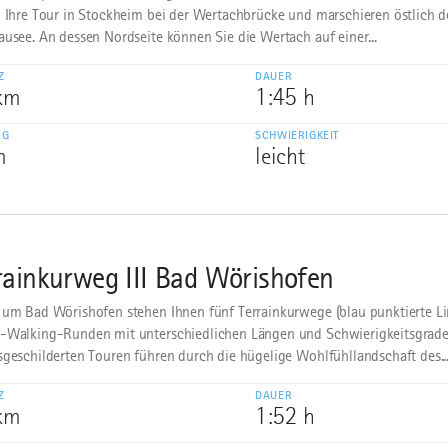
n Ihre Tour in Stockheim bei der Wertachbrücke und marschieren östlich de
ausee. An dessen Nordseite können Sie die Wertach auf einer...
Z
DAUER
 km
1:45 h
EG
SCHWIERIGKEIT
m
leicht
rainkurweg III Bad Wörishofen
 um Bad Wörishofen stehen Ihnen fünf Terrainkurwege (blau punktierte Li
-Walking-Runden mit unterschiedlichen Längen und Schwierigkeitsgrade
sgeschilderten Touren führen durch die hügelige Wohlfühllandschaft des..
Z
DAUER
 km
1:52 h