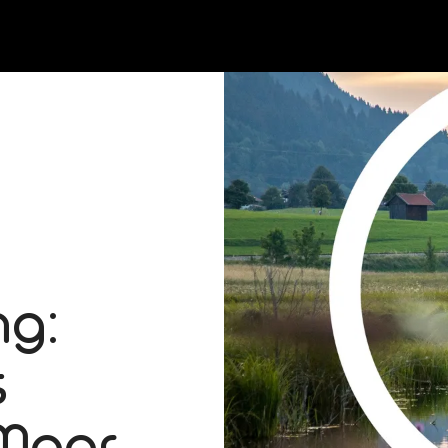
g:
s
 Moor