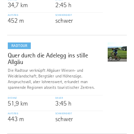
34,7 km
2:45 h
AUFSTIEG
SCHWIERIGKEIT
452 m
schwer
mehr
dazu
RADTOUR
Quer durch die Adelegg ins stille
4
©
Allgäu
Die Radtour verknüpft Allgäuer Wiesen- und
Weidelandschaft, Bergtäler und Höhenzüge.
Anspruchsvoll, aber lohnenswert, erkundet man
spannende Regionen abseits touristischer Zentren.
DISTANZ
DAUER
51,9 km
3:45 h
AUFSTIEG
SCHWIERIGKEIT
443 m
schwer