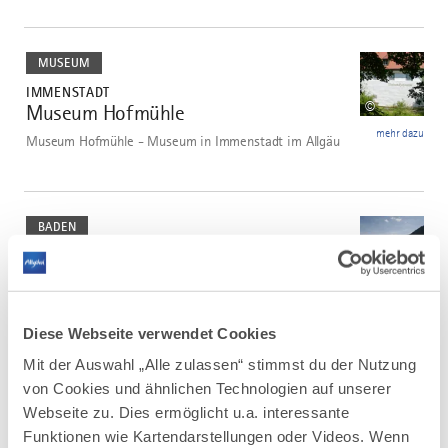
mehr
dazu
MUSEUM
IMMENSTADT
©
Museum Hofmühle
7
mehr dazu
Museum Hofmühle - Museum in Immenstadt im Allgäu
mehr
dazu
BADEN
IMMENSTADT
©
Freibad Kleiner Alpsee
8
mehr dazu
Freibad am kleinen Alpsee in Immenstadt
Diese Webseite verwendet Cookies
Mit der Auswahl „Alle zulassen“ stimmst du der Nutzung
von Cookies und ähnlichen Technologien auf unserer
Webseite zu. Dies ermöglicht u.a. interessante
Funktionen wie Kartendarstellungen oder Videos. Wenn