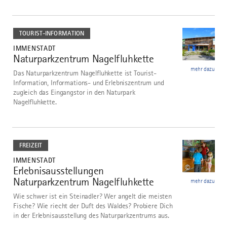
mehr
dazu
TOURIST-INFORMATION
IMMENSTADT
©
Naturparkzentrum Nagelfluhkette
5
mehr dazu
Das Naturparkzentrum Nagelfluhkette ist Tourist-
Information, Informations- und Erlebniszentrum und
zugleich das Eingangstor in den Naturpark
Nagelfluhkette.
mehr
dazu
FREIZEIT
IMMENSTADT
©
Erlebnisausstellungen
6
Naturparkzentrum Nagelfluhkette
mehr dazu
Wie schwer ist ein Steinadler? Wer angelt die meisten
Fische? Wie riecht der Duft des Waldes? Probiere Dich
in der Erlebnisausstellung des Naturparkzentrums aus.