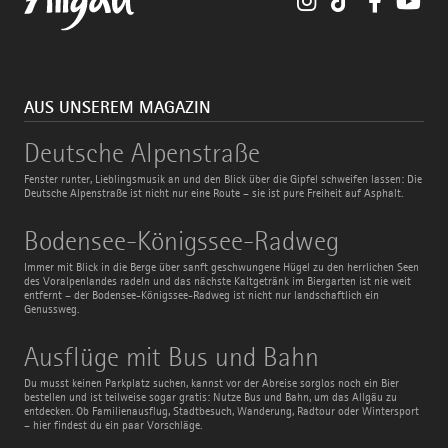
AUS UNSEREM MAGAZIN
Deutsche
Deutsche Alpenstraße
Alpenstraße
Fenster runter, Lieblingsmusik an und den Blick über die Gipfel schweifen lassen: Die
Deutsche Alpenstraße ist nicht nur eine Route – sie ist pure Freiheit auf Asphalt.
Bodensee-
Bodensee-Königssee-Radweg
Königssee-
Radweg
Immer mit Blick in die Berge über sanft geschwungene Hügel zu den herrlichen Seen
des Voralpenlandes radeln und das nächste Kaltgetränk im Biergarten ist nie weit
entfernt – der Bodensee-Königssee-Radweg ist nicht nur landschaftlich ein
Genussweg.
Ausflüge
Ausflüge mit Bus und Bahn
mit
Bus
Du musst keinen Parkplatz suchen, kannst vor der Abreise sorglos noch ein Bier
und
bestellen und ist teilweise sogar gratis: Nutze Bus und Bahn, um das Allgäu zu
Bahn
entdecken. Ob Familienausflug, Stadtbesuch, Wanderung, Radtour oder Wintersport
– hier findest du ein paar Vorschläge.