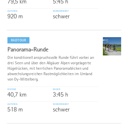
79,5 km
5:45 h
AUFSTIEG
SCHWIERIGKEIT
920 m
schwer
mehr
dazu
RADTOUR
Panorama-Runde
8
©
Die konditionell anspruchsvolle Runde führt vorbei an
drei Seen und über den Allgäuer Alpen vorgelagerte
Hügelrücken, mit herrlichen Panoramablicken und
abwechslungsreichen Rastmöglichkeiten im Umland
von Oy-Mittelberg.
DISTANZ
DAUER
40,7 km
3:45 h
AUFSTIEG
SCHWIERIGKEIT
518 m
schwer
mehr