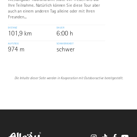
Ihre Teilnahme. Natürlich können Sie diese Tour aber
auch an einem anderen Tag alleine oder mit Ihren
Freunden...
DISTANZ
DAUER
101,9 km
6:00 h
AUFSTIEG
SCHWIERIGKEIT
974 m
schwer
Die Inhalte dieser Seite werden in Kooperation mit Outdooractive bereitgestellt.
Instagram
TikTok
Faceboo
You