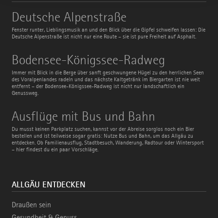
Deutsche
Deutsche Alpenstraße
Alpenstraße
Fenster runter, Lieblingsmusik an und den Blick über die Gipfel schweifen lassen: Die
Deutsche Alpenstraße ist nicht nur eine Route – sie ist pure Freiheit auf Asphalt.
Bodensee-
Bodensee-Königssee-Radweg
Königssee-
Radweg
Immer mit Blick in die Berge über sanft geschwungene Hügel zu den herrlichen Seen
des Voralpenlandes radeln und das nächste Kaltgetränk im Biergarten ist nie weit
entfernt – der Bodensee-Königssee-Radweg ist nicht nur landschaftlich ein
Genussweg.
Ausflüge
Ausflüge mit Bus und Bahn
mit
Bus
Du musst keinen Parkplatz suchen, kannst vor der Abreise sorglos noch ein Bier
und
bestellen und ist teilweise sogar gratis: Nutze Bus und Bahn, um das Allgäu zu
Bahn
entdecken. Ob Familienausflug, Stadtbesuch, Wanderung, Radtour oder Wintersport
– hier findest du ein paar Vorschläge.
ALLGÄU ENTDECKEN
Draußen sein
Gesundheit & Genuss