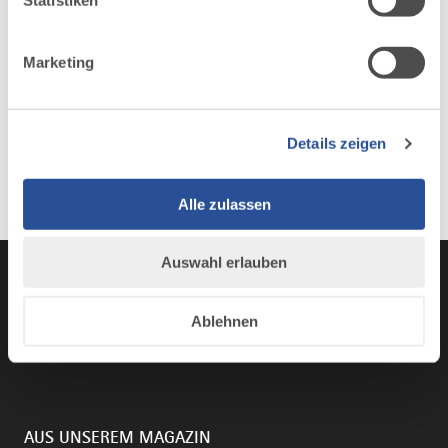
Marketing
Details zeigen
Alle zulassen
Auswahl erlauben
Ablehnen
Instagram
TikTok
Faceboo
You
AUS UNSEREM MAGAZIN