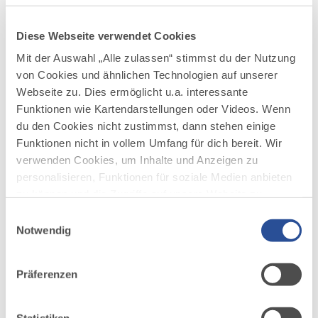
leistungsfähigsten Mühlen im Bezirk
Schwaben war. Und so selber ein Teil der
Diese Webseite verwendet Cookies
Industriegeschichte!
Mit der Auswahl „Alle zulassen“ stimmst du der Nutzung
Weitere Informationen zu den Eintrittspreisen
von Cookies und ähnlichen Technologien auf unserer
und Öffnungszeiten erhalten Sie auf der
Webseite zu. Dies ermöglicht u.a. interessante
Internetseite des Museums
.
Funktionen wie Kartendarstellungen oder Videos. Wenn
du den Cookies nicht zustimmst, dann stehen einige
Funktionen nicht in vollem Umfang für dich bereit. Wir
Öffnungszeiten
verwenden Cookies, um Inhalte und Anzeigen zu
personalisieren, Funktionen für soziale Medien anbieten
zu können und die Zugriffe auf unsere Website zu
analysieren. Außerdem geben wir Informationen zu
Einwilligungsauswahl
deiner Verwendung unserer Website an unsere Partner
Notwendig
für soziale Medien, Werbung und Analysen weiter.
AUF DER ALLGÄU KARTE
Unsere Partner führen diese Informationen
Präferenzen
möglicherweise mit weiteren Daten zusammen, die du
ihnen bereitgestellt hast oder die sie im Rahmen Ihrer
Nutzung der Dienste gesammelt haben.
Statistiken