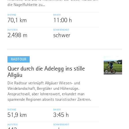
die Nagelfluhkette zu...
DISTANZ
DAUER
70,1 km
11:00 h
AUFSTIEG
SCHWIERIGKEIT
2.498 m
schwer
mehr
dazu
RADTOUR
Quer durch die Adelegg ins stille
7
©
Allgäu
Die Radtour verknüpft Allgäuer Wiesen- und
Weidelandschaft, Bergtäler und Höhenzüge.
Anspruchsvoll, aber lohnenswert, erkundet man
spannende Regionen abseits touristischer Zentren.
DISTANZ
DAUER
51,9 km
3:45 h
AUFSTIEG
SCHWIERIGKEIT