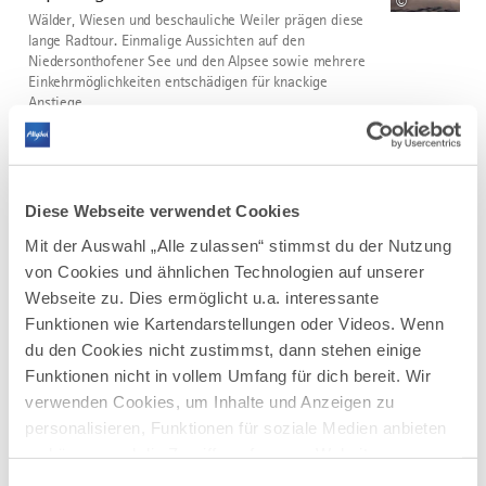
©
Wälder, Wiesen und beschauliche Weiler prägen diese
lange Radtour. Einmalige Aussichten auf den
Niedersonthofener See und den Alpsee sowie mehrere
Einkehrmöglichkeiten entschädigen für knackige
Anstiege.
DISTANZ
DAUER
44,3 km
5:30 h
AUFSTIEG
SCHWIERIGKEIT
Diese Webseite verwendet Cookies
818 m
schwer
Mit der Auswahl „Alle zulassen“ stimmst du der Nutzung
von Cookies und ähnlichen Technologien auf unserer
mehr
dazu
Webseite zu. Dies ermöglicht u.a. interessante
RADTOUR
Funktionen wie Kartendarstellungen oder Videos. Wenn
MTB Alphüttenradrunde
3
du den Cookies nicht zustimmst, dann stehen einige
©
Die Mountainbike-Tour Richtung Alpspitze und
Funktionen nicht in vollem Umfang für dich bereit. Wir
Edelsberg startet in Nesselwang im Allgäu und führt an
verwenden Cookies, um Inhalte und Anzeigen zu
einigen Alphütten und einem Berggasthof vorbei. Die
personalisieren, Funktionen für soziale Medien anbieten
knackigen Anstiege werden mit fantastischen
zu können und die Zugriffe auf unsere Website zu
Ausblicken belohnt.
analysieren. Außerdem geben wir Informationen zu