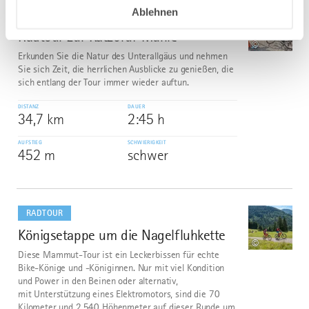
dazu
Ablehnen
RADTOUR
Radtour zur Katzbrui-Mühle
5
©
Erkunden Sie die Natur des Unterallgäus und nehmen
Sie sich Zeit, die herrlichen Ausblicke zu genießen, die
sich entlang der Tour immer wieder auftun.
DISTANZ
DAUER
34,7 km
2:45 h
AUFSTIEG
SCHWIERIGKEIT
452 m
schwer
mehr
dazu
RADTOUR
Königsetappe um die Nagelfluhkette
6
©
Diese Mammut-Tour ist ein Leckerbissen für echte
Bike-Könige und -Königinnen. Nur mit viel Kondition
und Power in den Beinen oder alternativ,
mit Unterstützung eines Elektromotors, sind die 70
Kilometer und 2.540 Höhenmeter auf dieser Runde um