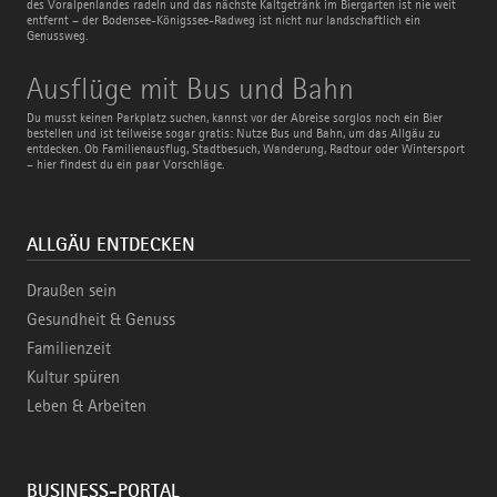
des Voralpenlandes radeln und das nächste Kaltgetränk im Biergarten ist nie weit
entfernt – der Bodensee-Königssee-Radweg ist nicht nur landschaftlich ein
Genussweg.
Ausflüge
Ausflüge mit Bus und Bahn
mit
Bus
Du musst keinen Parkplatz suchen, kannst vor der Abreise sorglos noch ein Bier
und
bestellen und ist teilweise sogar gratis: Nutze Bus und Bahn, um das Allgäu zu
Bahn
entdecken. Ob Familienausflug, Stadtbesuch, Wanderung, Radtour oder Wintersport
– hier findest du ein paar Vorschläge.
ALLGÄU ENTDECKEN
Draußen sein
Gesundheit & Genuss
Familienzeit
Kultur spüren
Leben & Arbeiten
BUSINESS-PORTAL