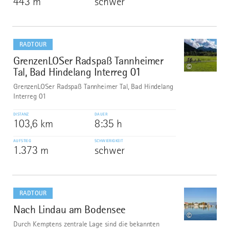
443 m
schwer
mehr
dazu
RADTOUR
GrenzenLOSer Radspaß Tannheimer
8
©
Tal, Bad Hindelang Interreg 01
GrenzenLOSer Radspaß Tannheimer Tal, Bad Hindelang
Interreg 01
DISTANZ
DAUER
103,6 km
8:35 h
AUFSTIEG
SCHWIERIGKEIT
1.373 m
schwer
mehr
dazu
RADTOUR
Nach Lindau am Bodensee
9
©
Durch Kemptens zentrale Lage sind die bekannten