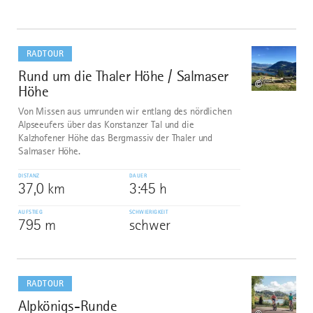
mehr
dazu
RADTOUR
Rund um die Thaler Höhe / Salmaser
1
©
Höhe
Von Missen aus umrunden wir entlang des nördlichen
Alpseeufers über das Konstanzer Tal und die
Kalzhofener Höhe das Bergmassiv der Thaler und
Salmaser Höhe.
DISTANZ
DAUER
37,0 km
3:45 h
AUFSTIEG
SCHWIERIGKEIT
795 m
schwer
mehr
dazu
RADTOUR
Alpkönigs-Runde
2