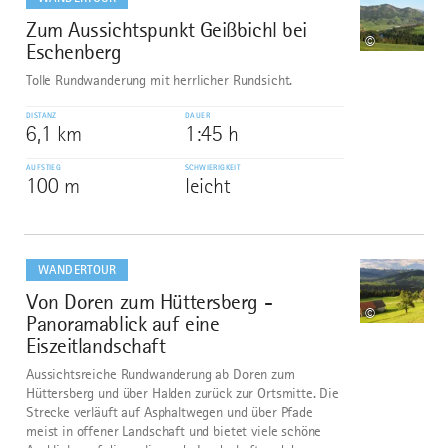
Zum Aussichtspunkt Geißbichl bei
9
©
Eschenberg
Tolle Rundwanderung mit herrlicher Rundsicht.
DISTANZ
DAUER
6,1 km
1:45 h
AUFSTIEG
SCHWIERIGKEIT
100 m
leicht
mehr
dazu
WANDERTOUR
Von Doren zum Hüttersberg -
10
©
Panoramablick auf eine
Eiszeitlandschaft
Aussichtsreiche Rundwanderung ab Doren zum
Hüttersberg und über Halden zurück zur Ortsmitte. Die
Strecke verläuft auf Asphaltwegen und über Pfade
meist in offener Landschaft und bietet viele schöne