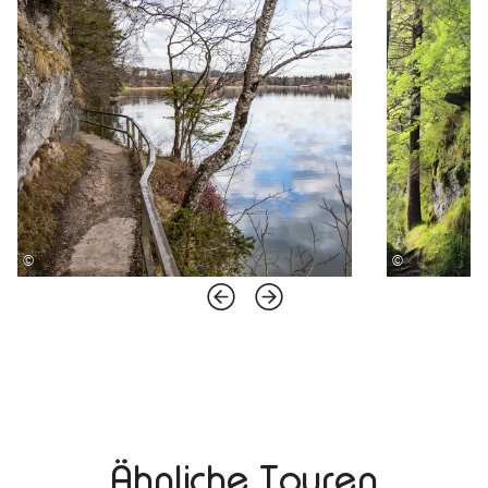
©
©
Ähnliche Touren