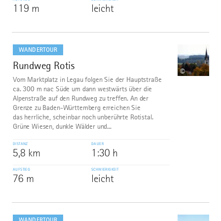
119 m
leicht
mehr
dazu
WANDERTOUR
Rundweg Rotis
8
©
Vom Marktplatz in Legau folgen Sie der Hauptstraße
ca. 300 m nac Süde um dann westwärts über die
Alpenstraße auf den Rundweg zu treffen. An der
Grenze zu Baden-Württemberg erreichen Sie
das herrliche, scheinbar noch unberührte Rotistal.
Grüne Wiesen, dunkle Wälder und...
DISTANZ
DAUER
5,8 km
1:30 h
AUFSTIEG
SCHWIERIGKEIT
76 m
leicht
mehr
dazu
WANDERTOUR