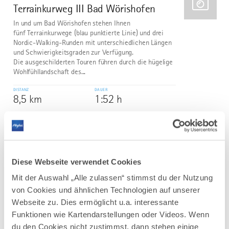
Terrainkurweg III Bad Wörishofen
2
In und um Bad Wörishofen stehen Ihnen
fünf Terrainkurwege (blau punktierte Linie) und drei
Nordic-Walking-Runden mit unterschiedlichen Längen
und Schwierigkeitsgraden zur Verfügung.
Die ausgeschilderten Touren führen durch die hügelige
Wohlfühllandschaft des...
DISTANZ
DAUER
8,5 km
1:52 h
AUFSTIEG
SCHWIERIGKEIT
61 m
leicht
mehr
Diese Webseite verwendet Cookies
dazu
WANDERTOUR
Mit der Auswahl „Alle zulassen“ stimmst du der Nutzung
Terrainkurweg IV Bad Wörishofen
3
von Cookies und ähnlichen Technologien auf unserer
In und um Bad Wörishofen stehen Ihnen
Webseite zu. Dies ermöglicht u.a. interessante
fünf Terrainkurwege (blau punktierte Linie) und drei
Funktionen wie Kartendarstellungen oder Videos. Wenn
Nordic-Walking-Runden mit unterschiedlichen Längen
du den Cookies nicht zustimmst, dann stehen einige
und Schwierigkeitsgraden zur Verfügung.