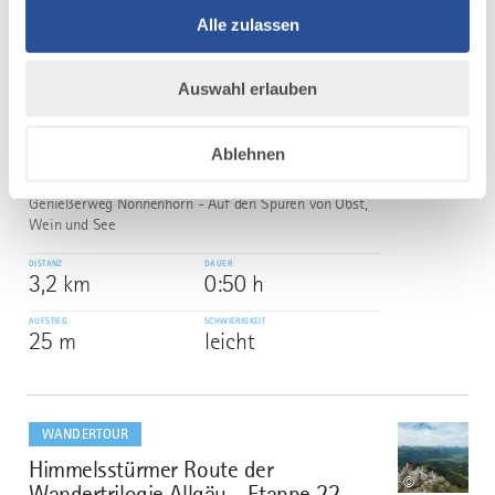
Alle zulassen
AUFSTIEG
SCHWIERIGKEIT
68 m
leicht
Auswahl erlauben
mehr
dazu
WANDERTOUR
Ablehnen
Genießerweg Nonnenhorn
5
©
Genießerweg Nonnenhorn - Auf den Spuren von Obst,
Wein und See
DISTANZ
DAUER
3,2 km
0:50 h
AUFSTIEG
SCHWIERIGKEIT
25 m
leicht
mehr
dazu
WANDERTOUR
Himmelsstürmer Route der
6
©
Wandertrilogie Allgäu - Etappe 22 -