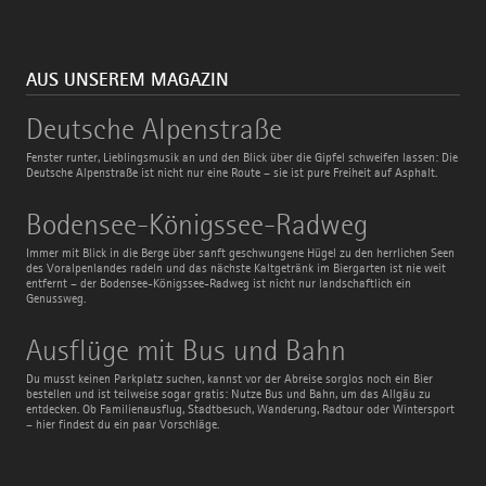
AUS UNSEREM MAGAZIN
Deutsche
Deutsche Alpenstraße
Alpenstraße
Fenster runter, Lieblingsmusik an und den Blick über die Gipfel schweifen lassen: Die
Deutsche Alpenstraße ist nicht nur eine Route – sie ist pure Freiheit auf Asphalt.
Bodensee-
Bodensee-Königssee-Radweg
Königssee-
Radweg
Immer mit Blick in die Berge über sanft geschwungene Hügel zu den herrlichen Seen
des Voralpenlandes radeln und das nächste Kaltgetränk im Biergarten ist nie weit
entfernt – der Bodensee-Königssee-Radweg ist nicht nur landschaftlich ein
Genussweg.
Ausflüge
Ausflüge mit Bus und Bahn
mit
Bus
Du musst keinen Parkplatz suchen, kannst vor der Abreise sorglos noch ein Bier
und
bestellen und ist teilweise sogar gratis: Nutze Bus und Bahn, um das Allgäu zu
Bahn
entdecken. Ob Familienausflug, Stadtbesuch, Wanderung, Radtour oder Wintersport
– hier findest du ein paar Vorschläge.