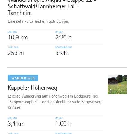
Schattwald/Tannheimer Tal -
Tannheim
Eine sehr kurze und einfach Etappe.
DISTANZ
DAUER
10,9 km
2:30 h
AUFSTIEG
SCHWIERIGKEIT
253 m
leicht
mehr
dazu
WANDERTOUR
Kappeler Höhenweg
7
©
Leichte Wanderung auf Höhenweg am Edelsberg inkl.
"Bergwiesenpfad" - dort entdeckt ihr viele Bergwiesen
Kräuter
DISTANZ
DAUER
3,4 km
1:00 h
AUFSTIEG
SCHWIERIGKEIT