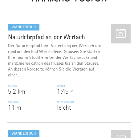
mehr
dazu
WANDERTOUR
Naturlehrpfad an der Wertach
1
Der Naturlehrpfad führt Sie entlang der Wertach und
rund um den Bad Wörishofener Stausee. Sie starten
Ihre Tour in Stockheim bei der Wertachbrücke und
marschieren östlich des Flusses bis an den Stausee.
An dessen Nordseite können Sie die Wertach auf
einer...
DISTANZ
DAUER
5,2 km
1:45 h
AUFSTIEG
SCHWIERIGKEIT
11 m
leicht
mehr
dazu
WANDERTOUR