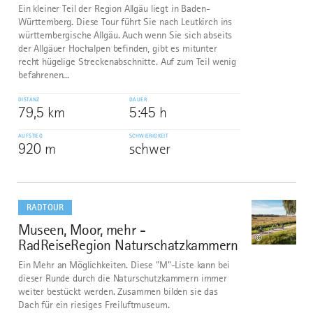
Ein kleiner Teil der Region Allgäu liegt in Baden-
Württemberg. Diese Tour führt Sie nach Leutkirch ins
württembergische Allgäu. Auch wenn Sie sich abseits
der Allgäuer Hochalpen befinden, gibt es mitunter
recht hügelige Streckenabschnitte. Auf zum Teil wenig
befahrenen...
DISTANZ
DAUER
79,5 km
5:45 h
AUFSTIEG
SCHWIERIGKEIT
920 m
schwer
mehr
dazu
RADTOUR
Museen, Moor, mehr -
9
©
RadReiseRegion Naturschatzkammern
Ein Mehr an Möglichkeiten. Diese "M"-Liste kann bei
dieser Runde durch die Naturschutzkammern immer
weiter bestückt werden. Zusammen bilden sie das
Dach für ein riesiges Freiluftmuseum.