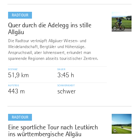
mehr
dazu
RADTOUR
Quer durch die Adelegg ins stille
7
©
Allgäu
Die Radtour verknüpft Allgäuer Wiesen- und
Weidelandschaft, Bergtäler und Höhenzüge.
Anspruchsvoll, aber lohnenswert, erkundet man
spannende Regionen abseits touristischer Zentren.
DISTANZ
DAUER
51,9 km
3:45 h
AUFSTIEG
SCHWIERIGKEIT
443 m
schwer
mehr
dazu
RADTOUR
Eine sportliche Tour nach Leutkirch
8
©
ins württembergische Allgäu