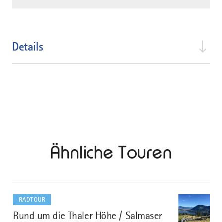
Details
Ähnliche Touren
mehr
dazu
RADTOUR
Rund um die Thaler Höhe / Salmaser
1