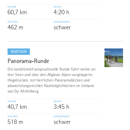
DISTANZ
DAUER
60,7 km
4:20 h
AUFSTIEG
SCHWIERIGKEIT
462 m
schwer
mehr
dazu
RADTOUR
Panorama-Runde
10
©
Die konditionell anspruchsvolle Runde führt vorbei an
drei Seen und über den Allgäuer Alpen vorgelagerte
Hügelrücken, mit herrlichen Panoramablicken und
abwechslungsreichen Rastmöglichkeiten im Umland
von Oy-Mittelberg.
DISTANZ
DAUER
40,7 km
3:45 h
AUFSTIEG
SCHWIERIGKEIT
518 m
schwer