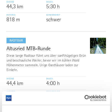
DISTANZ
DAUER
44,3 km
5:30 h
AUFSTIEG
SCHWIERIGKEIT
818 m
schwer
mehr
dazu
RADTOUR
Altusried MTB-Runde
3
©
Diese lange Radtour führt uns über sanfthügeliges Grün
und beschauliche Weiler, bevor wir im kühlen Wald
Höhenmeter sammeln. Urige Gasthäuser laden zur
Einkehr.
DISTANZ
DAUER
44,4 km
4:00 h
AUFSTIEG
SCHWIERIGKEIT
601 m
schwer
mehr