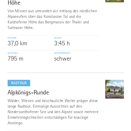
©
Höhe
Von Missen aus umrunden wir entlang des nördlichen
Alpseeufers über das Konstanzer Tal und die
Kalzhofener Höhe das Bergmassiv der Thaler und
Salmaser Höhe.
DISTANZ
DAUER
37,0 km
3:45 h
AUFSTIEG
SCHWIERIGKEIT
795 m
schwer
mehr
dazu
RADTOUR
Alpkönigs-Runde
2
©
Wälder, Wiesen und beschauliche Weiler prägen diese
lange Radtour. Einmalige Aussichten auf den
Niedersonthofener See und den Alpsee sowie mehrere
Einkehrmöglichkeiten entschädigen für knackige
Anstiege.