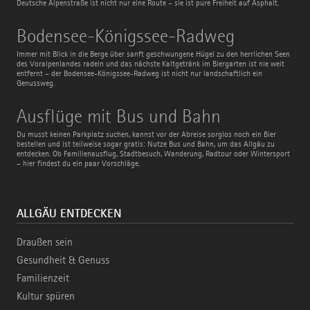
Deutsche Alpenstraße ist nicht nur eine Route – sie ist pure Freiheit auf Asphalt.
Bodensee-
Bodensee-Königssee-Radweg
Königssee-
Radweg
Immer mit Blick in die Berge über sanft geschwungene Hügel zu den herrlichen Seen
des Voralpenlandes radeln und das nächste Kaltgetränk im Biergarten ist nie weit
entfernt – der Bodensee-Königssee-Radweg ist nicht nur landschaftlich ein
Genussweg.
Ausflüge
Ausflüge mit Bus und Bahn
mit
Bus
Du musst keinen Parkplatz suchen, kannst vor der Abreise sorglos noch ein Bier
und
bestellen und ist teilweise sogar gratis: Nutze Bus und Bahn, um das Allgäu zu
Bahn
entdecken. Ob Familienausflug, Stadtbesuch, Wanderung, Radtour oder Wintersport
– hier findest du ein paar Vorschläge.
ALLGÄU ENTDECKEN
Draußen sein
Gesundheit & Genuss
Familienzeit
Kultur spüren