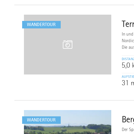
mehr
dazu
Ter
3
WANDERTOUR
In und
Nordic
Die au
DISTAN
5,0
AUFSTI
31 
mehr
dazu
Ber
4
WANDERTOUR
Der Sp