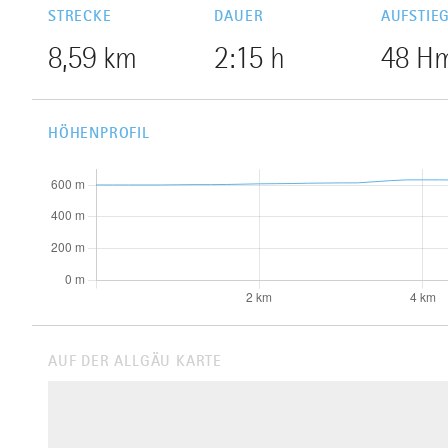
STRECKE
DAUER
AUFSTIE
8,59 km
2:15 h
48 H
HÖHENPROFIL
AUF DER ALLGÄU KARTE