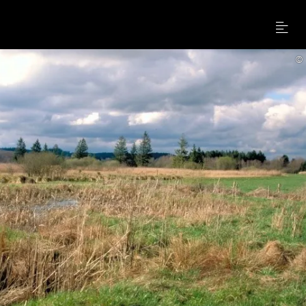
Menu
©