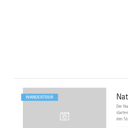
mehr
dazu
Nat
1
WANDERTOUR
Der Na
starte
den St