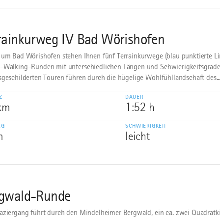
rainkurweg IV Bad Wörishofen
 um Bad Wörishofen stehen Ihnen fünf Terrainkurwege (blau punktierte Li
-Walking-Runden mit unterschiedlichen Längen und Schwierigkeitsgrade
sgeschilderten Touren führen durch die hügelige Wohlfühllandschaft des..
Z
DAUER
 km
1:52 h
EG
SCHWIERIGKEIT
m
leicht
gwald-Runde
aziergang führt durch den Mindelheimer Bergwald, ein ca. zwei Quadratk