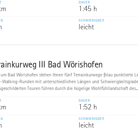
Z
DAUER
 km
1:45 h
EG
SCHWIERIGKEIT
m
leicht
rainkurweg III Bad Wörishofen
 um Bad Wörishofen stehen Ihnen fünf Terrainkurwege (blau punktierte Li
-Walking-Runden mit unterschiedlichen Längen und Schwierigkeitsgrade
sgeschilderten Touren führen durch die hügelige Wohlfühllandschaft des..
Z
DAUER
 km
1:52 h
EG
SCHWIERIGKEIT
m
leicht