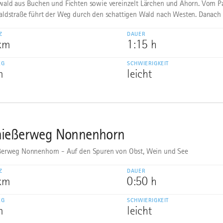
ald aus Buchen und Fichten sowie vereinzelt Lärchen und Ahorn. Vom Pa
ldstraße führt der Weg durch den schattigen Wald nach Westen. Danach g
Z
DAUER
 km
1:15 h
EG
SCHWIERIGKEIT
m
leicht
ießerweg Nonnenhorn
erweg Nonnenhorn - Auf den Spuren von Obst, Wein und See
Z
DAUER
 km
0:50 h
EG
SCHWIERIGKEIT
m
leicht