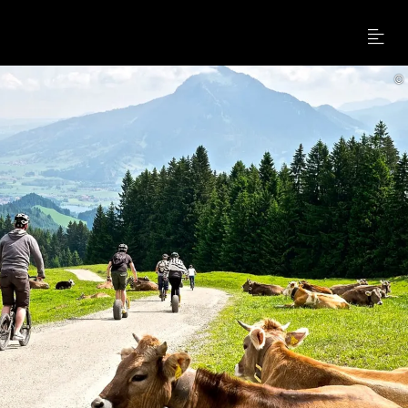
Menu
©