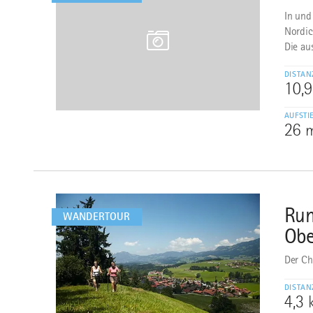
In und
Nordic
Die au
DISTAN
10,
AUFSTI
26 
mehr
dazu
Run
3
WANDERTOUR
Obe
Der Ch
DISTAN
4,3