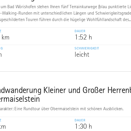
 um Bad Wörishofen stehen Ihnen fünf Terrainkurwege (blau punktierte Li
-Walking-Runden mit unterschiedlichen Längen und Schwierigkeitsgrade
sgeschilderten Touren führen durch die hügelige Wohlfühllandschaft des..
Z
DAUER
9 km
1:52 h
EG
SCHWIERIGKEIT
m
leicht
dwanderung Kleiner und Großer Herren
rmaiselstein
arakter: Eine Rundtour über Obermaiselstein mit schönen Ausblicken.
Z
DAUER
 km
1:30 h