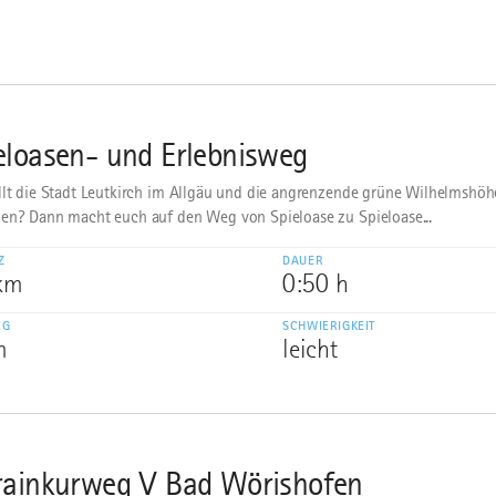
eloasen- und Erlebnisweg
llt die Stadt Leutkirch im Allgäu und die angrenzende grüne Wilhelmshöh
en? Dann macht euch auf den Weg von Spieloase zu Spieloase...
Z
DAUER
 km
0:50 h
EG
SCHWIERIGKEIT
m
leicht
rainkurweg V Bad Wörishofen