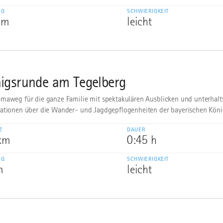
EG
SCHWIERIGKEIT
 m
leicht
igsrunde am Tegelberg
maweg für die ganze Familie mit spektakulären Ausblicken und unterhal
ationen über die Wander- und Jagdgepflogenheiten der bayerischen Köni
Z
DAUER
 km
0:45 h
EG
SCHWIERIGKEIT
m
leicht