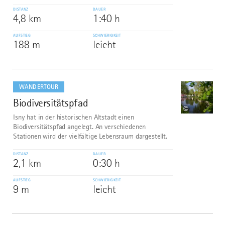
DISTANZ
DAUER
4,8 km
1:40 h
AUFSTIEG
SCHWIERIGKEIT
188 m
leicht
mehr
dazu
WANDERTOUR
Biodiversitätspfad
7
©
Isny hat in der historischen Altstadt einen
Biodiversitätspfad angelegt. An verschiedenen
Stationen wird der vielfältige Lebensraum dargestellt.
DISTANZ
DAUER
2,1 km
0:30 h
AUFSTIEG
SCHWIERIGKEIT
9 m
leicht
mehr