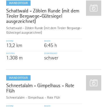
dazu
WANDERTOUR
Schattwald - Zöblen Runde (mit dem
8
Tiroler Bergwege-Gütesiegel
ausgezeichnet)
Schattwald - Zöblen Runde (mit dem Tiroler Bergwege-
Gütesiegel ausgezeichnet)
DISTANZ
DAUER
13,2 km
6:45 h
AUFSTIEG
SCHWIERIGKEIT
1.308 m
schwer
mehr
dazu
WANDERTOUR
Schneetalalm - Gimpelhaus - Rote
9
Flüh
Schneetalalm - Gimpelhaus - Rote Flüh
DISTANZ
DAUER