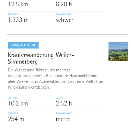
12,5 km
6:20 h
AUFSTIEG
SCHWIERIGKEIT
1.333 m
schwer
mehr
dazu
WANDERTOUR
Kräuterwanderung Weiler-
10
©
Simmerberg
Die Wanderung führt durch mehrere
Vegetationsgebiete, z.B. die untere Hausbachklamm,
über Wiesen oder Auenwälder und lässt eine Vielfalt an
Wildkräutern entdecken.
DISTANZ
DAUER
10,2 km
2:52 h
AUFSTIEG
SCHWIERIGKEIT
254 m
mittel