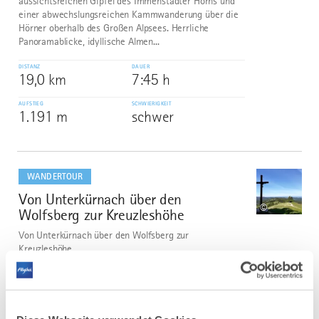
aussichtsreichen Gipfel des Immenstädter Horns und
einer abwechslungsreichen Kammwanderung über die
Hörner oberhalb des Großen Alpsees. Herrliche
Panoramablicke, idyllische Almen...
DISTANZ
DAUER
19,0 km
7:45 h
AUFSTIEG
SCHWIERIGKEIT
1.191 m
schwer
mehr
dazu
WANDERTOUR
Von Unterkürnach über den
3
©
Wolfsberg zur Kreuzleshöhe
Von Unterkürnach über den Wolfsberg zur
Kreuzleshöhe
DISTANZ
DAUER
10,5 km
3:30 h
AUFSTIEG
SCHWIERIGKEIT