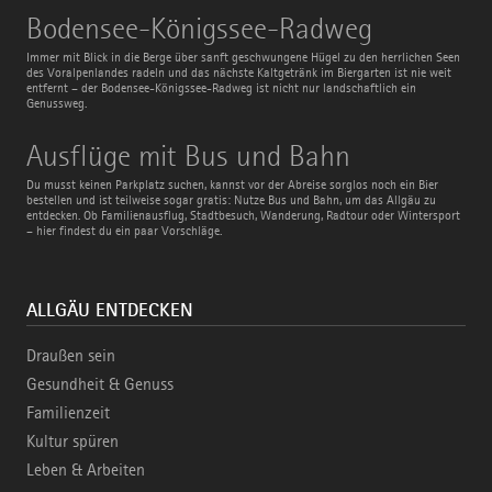
Bodensee-
Bodensee-Königssee-Radweg
Königssee-
Radweg
Immer mit Blick in die Berge über sanft geschwungene Hügel zu den herrlichen Seen
des Voralpenlandes radeln und das nächste Kaltgetränk im Biergarten ist nie weit
entfernt – der Bodensee-Königssee-Radweg ist nicht nur landschaftlich ein
Genussweg.
Ausflüge
Ausflüge mit Bus und Bahn
mit
Bus
Du musst keinen Parkplatz suchen, kannst vor der Abreise sorglos noch ein Bier
und
bestellen und ist teilweise sogar gratis: Nutze Bus und Bahn, um das Allgäu zu
Bahn
entdecken. Ob Familienausflug, Stadtbesuch, Wanderung, Radtour oder Wintersport
– hier findest du ein paar Vorschläge.
ALLGÄU ENTDECKEN
Draußen sein
Gesundheit & Genuss
Familienzeit
Kultur spüren
Leben & Arbeiten