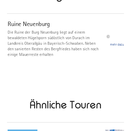
mehr
dazu
Ruine Neuenburg
1
Die Ruine der Burg Neuenburg liegt auf einem
©
bewaldeten Hügelsporn südöstlich von Durach im
Landkreis Oberallgäu in Bayerisch-Schwaben. Neben
mehr dazu
den sanierten Resten des Bergfriedes haben sich noch
einige Mauerreste erhalten
Ähnliche Touren
mehr
dazu