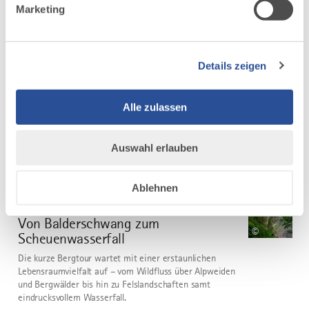
Diese kurze Runde verläuft immer entlang der Vils -
Marketing
teilweise auf Schotterwegen und einem
verwunschenen Waldpfad. Das Rauschen der Vils ist
dabei ein steter Begleiter. Schattenanteil: ca. 70 %
Details zeigen
Sonnenanteil: ca. 30 %
DISTANZ
DAUER
2,6 km
0:40 h
Alle zulassen
AUFSTIEG
SCHWIERIGKEIT
28 m
leicht
Auswahl erlauben
mehr
Ablehnen
dazu
WANDERTOUR
Von Balderschwang zum
6
©
Scheuenwasserfall
Die kurze Bergtour wartet mit einer erstaunlichen
Lebensraumvielfalt auf – vom Wildfluss über Alpweiden
und Bergwälder bis hin zu Felslandschaften samt
eindrucksvollem Wasserfall.