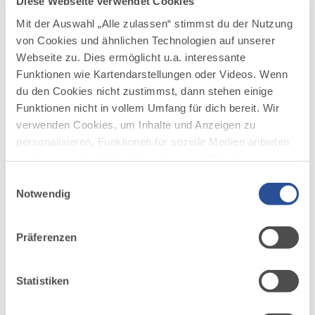
Diese Webseite verwendet Cookies
300 m
mittel
Mit der Auswahl „Alle zulassen“ stimmst du der Nutzung
von Cookies und ähnlichen Technologien auf unserer
mehr
dazu
Webseite zu. Dies ermöglicht u.a. interessante
WANDERTOUR
Funktionen wie Kartendarstellungen oder Videos. Wenn
Die Quelltuff-Runde in Lingenau
4
du den Cookies nicht zustimmst, dann stehen einige
©
Die gemütliche Rundwanderung führt über Wiesen und
Funktionen nicht in vollem Umfang für dich bereit. Wir
Wälder zum Dörnlesee und ins größte Quelltuffgebiet
verwenden Cookies, um Inhalte und Anzeigen zu
Vorarlbergs mit seinen märchenhaft bizarren
personalisieren, Funktionen für soziale Medien anbieten
Kalksinterbildungen.
zu können und die Zugriffe auf unsere Website zu
DISTANZ
DAUER
analysieren. Außerdem geben wir Informationen zu
Einwilligungsauswahl
7,9 km
2:25 h
deiner Verwendung unserer Website an unsere Partner
Notwendig
für soziale Medien, Werbung und Analysen weiter.
AUFSTIEG
SCHWIERIGKEIT
267 m
mittel
Unsere Partner führen diese Informationen
Präferenzen
möglicherweise mit weiteren Daten zusammen, die du
ihnen bereitgestellt hast oder die sie im Rahmen Ihrer
mehr
dazu
Nutzung der Dienste gesammelt haben.
WANDERTOUR
Statistiken
Vilsspaziergang
5
©