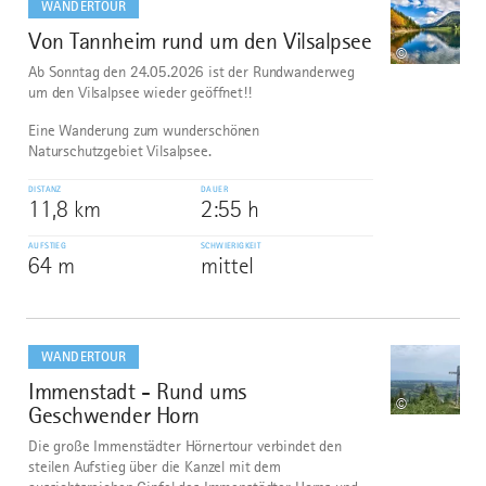
WANDERTOUR
Von Tannheim rund um den Vilsalpsee
1
©
Ab Sonntag den 24.05.2026 ist der Rundwanderweg
um den Vilsalpsee wieder geöffnet!!
Eine Wanderung zum wunderschönen
Naturschutzgebiet Vilsalpsee.
DISTANZ
DAUER
11,8 km
2:55 h
AUFSTIEG
SCHWIERIGKEIT
64 m
mittel
mehr
dazu
WANDERTOUR
Immenstadt - Rund ums
2
©
Geschwender Horn
Die große Immenstädter Hörnertour verbindet den
steilen Aufstieg über die Kanzel mit dem