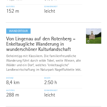
AUFSTIEG
SCHWIERIGKEIT
152 m
leicht
mehr
dazu
WANDERTOUR
Von Lingenau auf den Rotenberg –
7
©
Enkeltaugliche Wanderung in
wunderschöner Kulturlandschaft
Geheimtipp mit Klassikern. Die familienfreundliche
Wanderung führt durch wilde Tobel, weite Wiesen, alte
Wälder und ein Dorf, welches "enkeltaugliche"
Landbewirtschaftung im Naturpark Nagelfluhkette lebt.
DISTANZ
DAUER
8,4 km
2:50 h
AUFSTIEG
SCHWIERIGKEIT
288 m
leicht