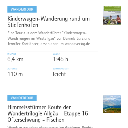
mehr
dazu
WANDERTOUR
Kinderwagen-Wanderung rund um
8
©
Stiefenhofen
Eine Tour aus dem Wanderführer "Kinderwagen-
Wanderungen im Westallgäu" von Daniela Lurz und
Jennifer Kortländer, erschienen im wandaverlag.de
DISTANZ
DAUER
6,4 km
1:45 h
AUFSTIEG
SCHWIERIGKEIT
110 m
leicht
mehr
dazu
WANDERTOUR
Himmelsstürmer Route der
9
©
Wandertrilogie Allgäu - Etappe 16 -
Ofterschwang - Fischen
Wandern zwischen eindrucksvollen Gebirgen. Rechts