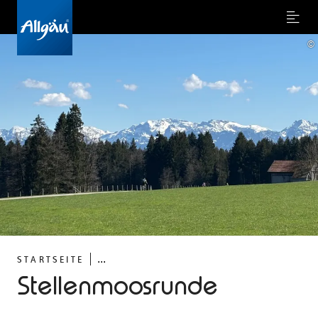
Menu
©
...
STARTSEITE
Stellenmoosrunde