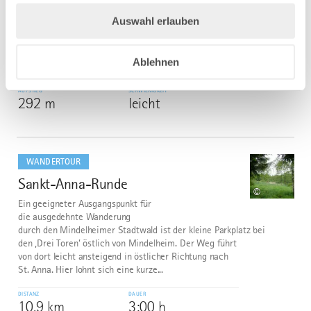
Jakobsweg - Ost Etappe 2: Bad Wörishofen - Markt
Auswahl erlauben
Rettenbach
DISTANZ
DAUER
Ablehnen
23,8 km
5:57 h
AUFSTIEG
SCHWIERIGKEIT
292 m
leicht
mehr
dazu
WANDERTOUR
Sankt-Anna-Runde
6
©
Ein geeigneter Ausgangspunkt für
die ausgedehnte Wanderung
durch den Mindelheimer Stadtwald ist der kleine Parkplatz bei
den ‚Drei Toren’ östlich von Mindelheim. Der Weg führt
von dort leicht ansteigend in östlicher Richtung nach
St. Anna. Hier lohnt sich eine kurze...
DISTANZ
DAUER
10,9 km
3:00 h