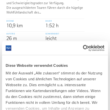
und Schwierigkeitsgraden zur Verfügung.
Die ausgeschilderten Touren führen durch die hügelige
Wohlfühllandschaft des...
DISTANZ
DAUER
10,9 km
1:52 h
AUFSTIEG
SCHWIERIGKEIT
26 m
leicht
mehr
dazu
WANDERTOUR
Diese Webseite verwendet Cookies
Rundwanderung Kleiner und Großer
3
©
Herrenberg Obermaiselstein
Mit der Auswahl „Alle zulassen“ stimmst du der Nutzung
von Cookies und ähnlichen Technologien auf unserer
Der Charakter: Eine Rundtour über Obermaiselstein mit
schönen Ausblicken.
Webseite zu. Dies ermöglicht u.a. interessante
Funktionen wie Kartendarstellungen oder Videos. Wenn
DISTANZ
DAUER
4,3 km
1:30 h
du den Cookies nicht zustimmst, dann stehen einige
Funktionen nicht in vollem Umfang für dich bereit. Wir
AUFSTIEG
SCHWIERIGKEIT
verwenden Cookies, um Inhalte und Anzeigen zu
204 m
leicht