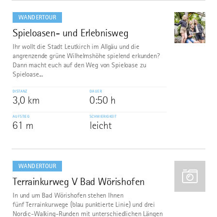
mehr
dazu
WANDERTOUR
Spieloasen- und Erlebnisweg
1
©
Ihr wollt die Stadt Leutkirch im Allgäu und die
angrenzende grüne Wilhelmshöhe spielend erkunden?
Dann macht euch auf den Weg von Spieloase zu
Spieloase...
DISTANZ
DAUER
3,0 km
0:50 h
AUFSTIEG
SCHWIERIGKEIT
61 m
leicht
mehr
dazu
WANDERTOUR
Terrainkurweg V Bad Wörishofen
2
In und um Bad Wörishofen stehen Ihnen
fünf Terrainkurwege (blau punktierte Linie) und drei
Nordic-Walking-Runden mit unterschiedlichen Längen