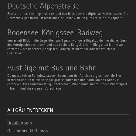
Deutsche
Deutsche Alpenstraße
Alpenstraße
Fenster runter, Lieblingsmusik an und den Blick über die Gipfel schweifen lassen: Die
Deutsche Alpenstraße ist nicht nur eine Route – sie ist pure Freiheit auf Asphalt.
Bodensee-
Bodensee-Königssee-Radweg
Königssee-
Radweg
Immer mit Blick in die Berge über sanft geschwungene Hügel zu den herrlichen Seen
des Voralpenlandes radeln und das nächste Kaltgetränk im Biergarten ist nie weit
entfernt – der Bodensee-Königssee-Radweg ist nicht nur landschaftlich ein
Genussweg.
Ausflüge
Ausflüge mit Bus und Bahn
mit
Bus
Du musst keinen Parkplatz suchen, kannst vor der Abreise sorglos noch ein Bier
und
bestellen und ist teilweise sogar gratis: Nutze Bus und Bahn, um das Allgäu zu
Bahn
entdecken. Ob Familienausflug, Stadtbesuch, Wanderung, Radtour oder Wintersport
– hier findest du ein paar Vorschläge.
ALLGÄU ENTDECKEN
Draußen sein
Gesundheit & Genuss