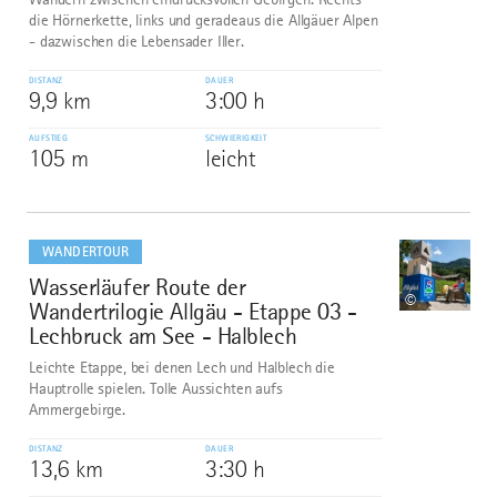
die Hörnerkette, links und geradeaus die Allgäuer Alpen
- dazwischen die Lebensader Iller.
DISTANZ
DAUER
9,9 km
3:00 h
AUFSTIEG
SCHWIERIGKEIT
105 m
leicht
mehr
dazu
WANDERTOUR
Wasserläufer Route der
10
©
Wandertrilogie Allgäu - Etappe 03 -
Lechbruck am See - Halblech
Leichte Etappe, bei denen Lech und Halblech die
Hauptrolle spielen. Tolle Aussichten aufs
Ammergebirge.
DISTANZ
DAUER
13,6 km
3:30 h