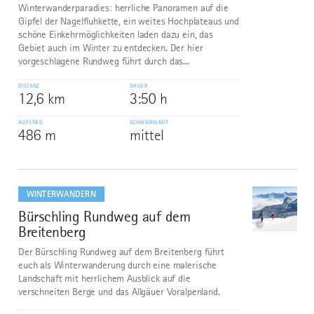
Winterwanderparadies: herrliche Panoramen auf die
Gipfel der Nagelfluhkette, ein weites Hochplateaus und
schöne Einkehrmöglichkeiten laden dazu ein, das
Gebiet auch im Winter zu entdecken. Der hier
vorgeschlagene Rundweg führt durch das...
DISTANZ
DAUER
12,6 km
3:50 h
AUFSTIEG
SCHWIERIGKEIT
486 m
mittel
mehr
dazu
WINTERWANDERN
Bürschling Rundweg auf dem
6
©
Breitenberg
Der Bürschling Rundweg auf dem Breitenberg führt
euch als Winterwanderung durch eine malerische
Landschaft mit herrlichem Ausblick auf die
verschneiten Berge und das Allgäuer Voralpenland.