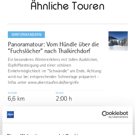
Ähnliche Touren
mehr
dazu
WINTERWANDERN
Panoramatour: Vom Hündle über die
1
©
"Fuchslöcher" nach Thalkirchdorf
Ein besonderes Wintererlebnis mit tollen Ausblicken,
Gipfelfbesteigung und einer schönen
Einkehrmöglichkeit im "Schwändle" am Ende. Achtung:
wird nur bei entsprechender Schneelage präpariert -
Infos unter www.oberstaufen.de/berginfo
DISTANZ
DAUER
6,6 km
2:00 h
AUFSTIEG
SCHWIERIGKEIT
174 m
mittel
mehr