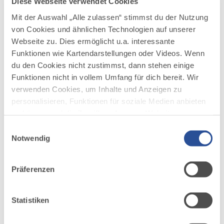
Diese Webseite verwendet Cookies
dazu
WINTERWANDERN
Mit der Auswahl „Alle zulassen“ stimmst du der Nutzung
Von der Hochgratbahn-Talstation
2
von Cookies und ähnlichen Technologien auf unserer
©
nach Steibis
Webseite zu. Dies ermöglicht u.a. interessante
Von der Hochgratbahn-Talstation nach Steibis
Funktionen wie Kartendarstellungen oder Videos. Wenn
du den Cookies nicht zustimmst, dann stehen einige
DISTANZ
DAUER
5,3 km
1:35 h
Funktionen nicht in vollem Umfang für dich bereit. Wir
verwenden Cookies, um Inhalte und Anzeigen zu
AUFSTIEG
SCHWIERIGKEIT
133 m
mittel
personalisieren, Funktionen für soziale Medien anbieten
zu können und die Zugriffe auf unsere Website zu
analysieren. Außerdem geben wir Informationen zu
Einwilligungsauswahl
mehr
deiner Verwendung unserer Website an unsere Partner
dazu
Notwendig
WINTERWANDERN
für soziale Medien, Werbung und Analysen weiter.
Schönblick - Hochleite
3
Unsere Partner führen diese Informationen
Präferenzen
möglicherweise mit weiteren Daten zusammen, die du
Schönblick - Hochleite
ihnen bereitgestellt hast oder die sie im Rahmen Ihrer
DISTANZ
DAUER
Nutzung der Dienste gesammelt haben.
10,8 km
51:15 h
Statistiken
AUFSTIEG
SCHWIERIGKEIT