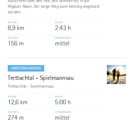
Aussichten über den See, den Grünten bis in die
Allgäuer Alpen. Der lange Weg kann beliebig abgekürzt
werden.
DISTANZ
DAUER
8,9 km
2:43 h
AUFSTIEG
SCHWIERIGKEIT
156 m
mittel
mehr
dazu
WINTERWANDERN
Trettachtal - Spielmannsau
10
©
Trettachtal - Spielmannsau
DISTANZ
DAUER
12,6 km
5:00 h
AUFSTIEG
SCHWIERIGKEIT
274 m
mittel