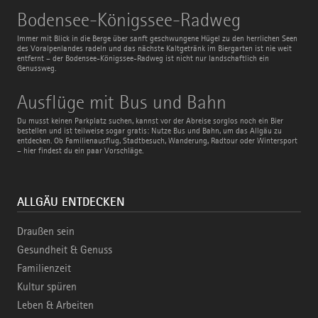
Bodensee-
Bodensee-Königssee-Radweg
Königssee-
Radweg
Immer mit Blick in die Berge über sanft geschwungene Hügel zu den herrlichen Seen
des Voralpenlandes radeln und das nächste Kaltgetränk im Biergarten ist nie weit
entfernt – der Bodensee-Königssee-Radweg ist nicht nur landschaftlich ein
Genussweg.
Ausflüge
Ausflüge mit Bus und Bahn
mit
Bus
Du musst keinen Parkplatz suchen, kannst vor der Abreise sorglos noch ein Bier
und
bestellen und ist teilweise sogar gratis: Nutze Bus und Bahn, um das Allgäu zu
Bahn
entdecken. Ob Familienausflug, Stadtbesuch, Wanderung, Radtour oder Wintersport
– hier findest du ein paar Vorschläge.
ALLGÄU ENTDECKEN
Draußen sein
Gesundheit & Genuss
Familienzeit
Kultur spüren
Leben & Arbeiten