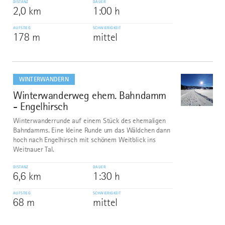
DISTANZ
DAUER
2,0 km
1:00 h
AUFSTIEG
SCHWIERIGKEIT
178 m
mittel
mehr
dazu
WINTERWANDERN
Winterwanderweg ehem. Bahndamm
7
©
- Engelhirsch
Winterwanderrunde auf einem Stück des ehemaligen
Bahndamms. Eine kleine Runde um das Wäldchen dann
hoch nach Engelhirsch mit schönem Weitblick ins
Weitnauer Tal.
DISTANZ
DAUER
6,6 km
1:30 h
AUFSTIEG
SCHWIERIGKEIT
68 m
mittel