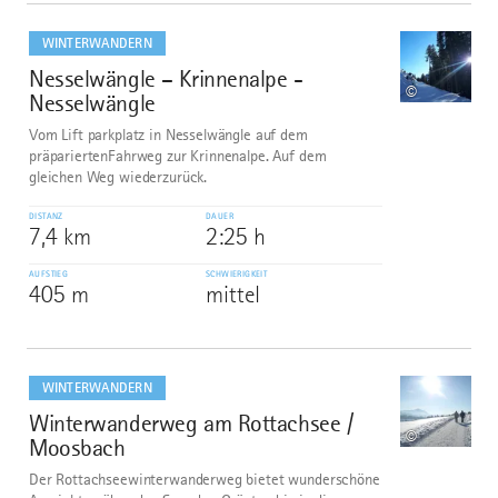
mehr
dazu
WINTERWANDERN
Nesselwängle – Krinnenalpe -
8
©
Nesselwängle
Vom Lift parkplatz in Nesselwängle auf dem
präpariertenFahrweg zur Krinnenalpe. Auf dem
gleichen Weg wiederzurück.
DISTANZ
DAUER
7,4 km
2:25 h
AUFSTIEG
SCHWIERIGKEIT
405 m
mittel
mehr
dazu
WINTERWANDERN
Winterwanderweg am Rottachsee /
9
©
Moosbach
Der Rottachseewinterwanderweg bietet wunderschöne