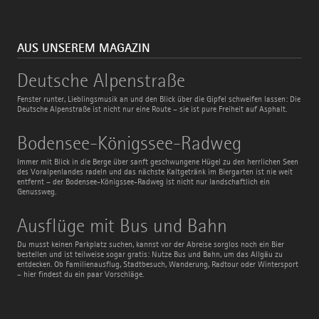
AUS UNSEREM MAGAZIN
Deutsche
Deutsche Alpenstraße
Alpenstraße
Fenster runter, Lieblingsmusik an und den Blick über die Gipfel schweifen lassen: Die
Deutsche Alpenstraße ist nicht nur eine Route – sie ist pure Freiheit auf Asphalt.
Bodensee-
Bodensee-Königssee-Radweg
Königssee-
Radweg
Immer mit Blick in die Berge über sanft geschwungene Hügel zu den herrlichen Seen
des Voralpenlandes radeln und das nächste Kaltgetränk im Biergarten ist nie weit
entfernt – der Bodensee-Königssee-Radweg ist nicht nur landschaftlich ein
Genussweg.
Ausflüge
Ausflüge mit Bus und Bahn
mit
Bus
Du musst keinen Parkplatz suchen, kannst vor der Abreise sorglos noch ein Bier
und
bestellen und ist teilweise sogar gratis: Nutze Bus und Bahn, um das Allgäu zu
Bahn
entdecken. Ob Familienausflug, Stadtbesuch, Wanderung, Radtour oder Wintersport
– hier findest du ein paar Vorschläge.