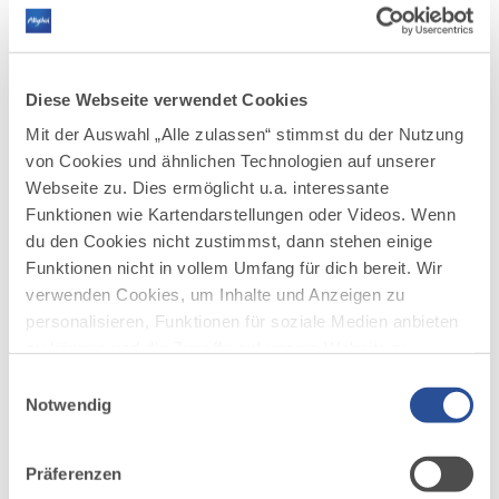
Winterwandern auf dem Carl
3
©
Hirnbeinweg
Der Weg führt uns über verschneite Wiesen und
Diese Webseite verwendet Cookies
Wälder auf gespurter Trasse nach Missen-Wilhams.
Mit der Auswahl „Alle zulassen“ stimmst du der Nutzung
DISTANZ
DAUER
4,7 km
1:20 h
von Cookies und ähnlichen Technologien auf unserer
Webseite zu. Dies ermöglicht u.a. interessante
AUFSTIEG
SCHWIERIGKEIT
Funktionen wie Kartendarstellungen oder Videos. Wenn
186 m
mittel
du den Cookies nicht zustimmst, dann stehen einige
Funktionen nicht in vollem Umfang für dich bereit. Wir
mehr
verwenden Cookies, um Inhalte und Anzeigen zu
dazu
WINTERWANDERN
personalisieren, Funktionen für soziale Medien anbieten
Winterwanderung zur Falkenhütte
zu können und die Zugriffe auf unsere Website zu
4
©
analysieren. Außerdem geben wir Informationen zu
Einwilligungsauswahl
Das Imberg-Gebiet ist ein wahres
deiner Verwendung unserer Website an unsere Partner
Notwendig
Winterwanderparadies: herrliche Panoramen auf die
Gipfel der Nagelfluhkette, ein weites Hochplateaus und
für soziale Medien, Werbung und Analysen weiter.
schöne Einkehrmöglichkeiten laden dazu ein, das
Unsere Partner führen diese Informationen
Gebiet auch im Winter zu entdecken. Der hier
Präferenzen
möglicherweise mit weiteren Daten zusammen, die du
vorgeschlagene Rundweg führt durch das...