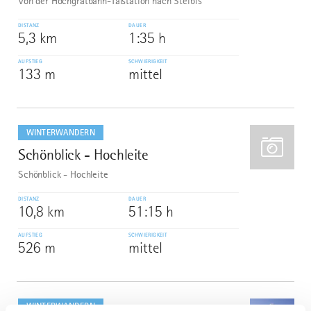
Von der Hochgratbahn-Talstation nach Steibis
DISTANZ
DAUER
5,3 km
1:35 h
AUFSTIEG
SCHWIERIGKEIT
133 m
mittel
mehr
dazu
WINTERWANDERN
Schönblick - Hochleite
2
Schönblick - Hochleite
DISTANZ
DAUER
10,8 km
51:15 h
AUFSTIEG
SCHWIERIGKEIT
526 m
mittel
mehr
dazu
WINTERWANDERN