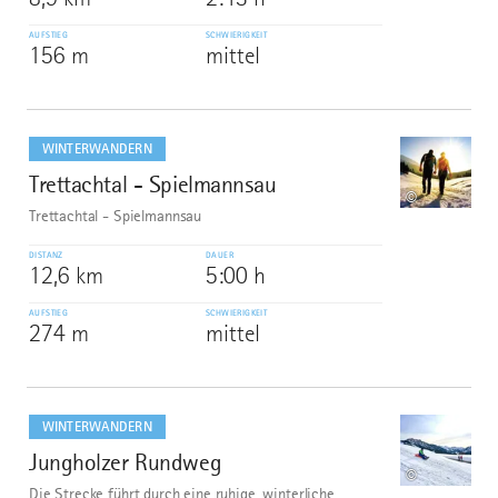
AUFSTIEG
SCHWIERIGKEIT
156 m
mittel
mehr
dazu
WINTERWANDERN
Trettachtal - Spielmannsau
9
©
Trettachtal - Spielmannsau
DISTANZ
DAUER
12,6 km
5:00 h
AUFSTIEG
SCHWIERIGKEIT
274 m
mittel
mehr
dazu
WINTERWANDERN
Jungholzer Rundweg
10
©
Die Strecke führt durch eine ruhige, winterliche