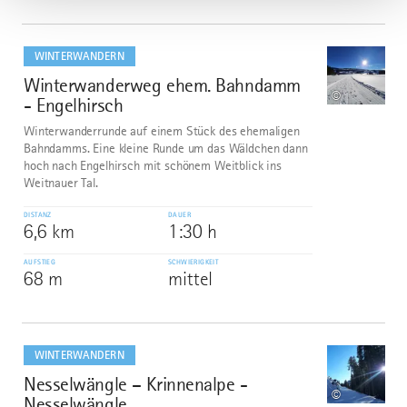
mehr
dazu
WINTERWANDERN
Winterwanderweg ehem. Bahndamm
6
©
- Engelhirsch
Winterwanderrunde auf einem Stück des ehemaligen
Bahndamms. Eine kleine Runde um das Wäldchen dann
hoch nach Engelhirsch mit schönem Weitblick ins
Weitnauer Tal.
DISTANZ
DAUER
6,6 km
1:30 h
AUFSTIEG
SCHWIERIGKEIT
68 m
mittel
mehr
dazu
WINTERWANDERN
Nesselwängle – Krinnenalpe -
7
©
Nesselwängle