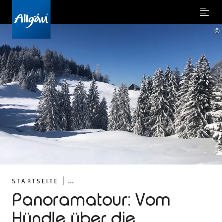
Menu
©
...
STARTSEITE
Panoramatour: Vom
Hündle über die