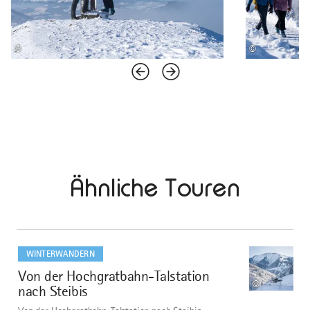
©
©
Ähnliche Touren
mehr
dazu
WINTERWANDERN
Von der Hochgratbahn-Talstation
1
©
nach Steibis