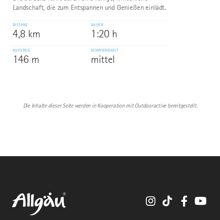
Landschaft, die zum Entspannen und Genießen einlädt.
DISTANZ
DAUER
4,8 km
1:20 h
AUFSTIEG
SCHWIERIGKEIT
146 m
mittel
Die Inhalte dieser Seite werden in Kooperation mit Outdooractive bereitgestellt.
Instagram
TikTok
Faceboo
You