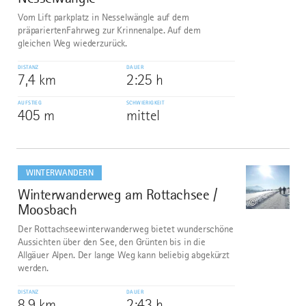
Vom Lift parkplatz in Nesselwängle auf dem
präpariertenFahrweg zur Krinnenalpe. Auf dem
gleichen Weg wiederzurück.
DISTANZ
DAUER
7,4 km
2:25 h
AUFSTIEG
SCHWIERIGKEIT
405 m
mittel
mehr
dazu
WINTERWANDERN
Winterwanderweg am Rottachsee /
8
©
Moosbach
Der Rottachseewinterwanderweg bietet wunderschöne
Aussichten über den See, den Grünten bis in die
Allgäuer Alpen. Der lange Weg kann beliebig abgekürzt
werden.
DISTANZ
DAUER
8,9 km
2:43 h