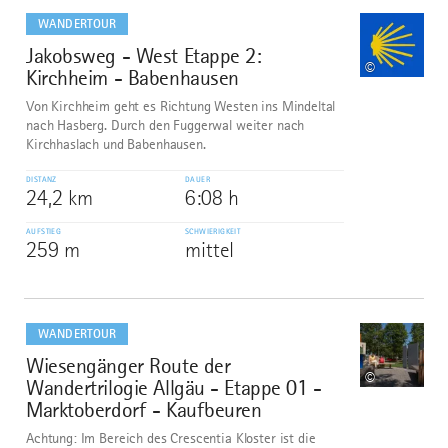
dazu
WANDERTOUR
Jakobsweg - West Etappe 2:
1
©
Kirchheim - Babenhausen
Von Kirchheim geht es Richtung Westen ins Mindeltal
nach Hasberg. Durch den Fuggerwal weiter nach
Kirchhaslach und Babenhausen.
DISTANZ
DAUER
24,2 km
6:08 h
AUFSTIEG
SCHWIERIGKEIT
259 m
mittel
mehr
dazu
WANDERTOUR
Wiesengänger Route der
2
©
Wandertrilogie Allgäu - Etappe 01 -
Marktoberdorf - Kaufbeuren
Achtung: Im Bereich des Crescentia Kloster ist die