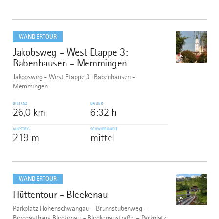
mehr
dazu
WANDERTOUR
Jakobsweg - West Etappe 3:
8
©
Babenhausen - Memmingen
Jakobsweg - West Etappe 3: Babenhausen -
Memmingen
DISTANZ
DAUER
26,0 km
6:32 h
AUFSTIEG
SCHWIERIGKEIT
219 m
mittel
mehr
dazu
WANDERTOUR
Hüttentour - Bleckenau
9
©
Parkplatz Hohenschwangau – Brunnstubenweg –
Berggasthaus Bleckenau – Bleckenaustraße – Parkplatz