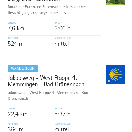
©
Route zur Burgruine Falkenstein mit möglicher
Besichtigung des Burgenmuseums.
DISTANZ
DAUER
7,6 km
3:00 h
AUFSTIEG
SCHWIERIGKEIT
524 m
mittel
mehr
dazu
WANDERTOUR
Jakobsweg - West Etappe 4:
7
©
Memmingen - Bad Grönenbach
Jakobsweg - West Etappe 4: Memmingen - Bad
Grönenbach
DISTANZ
DAUER
22,4 km
5:37 h
AUFSTIEG
SCHWIERIGKEIT
364 m
mittel