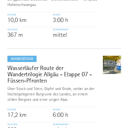
Hohenschwangau
DISTANZ
DAUER
10,0 km
3:00 h
AUFSTIEG
SCHWIERIGKEIT
367 m
mittel
mehr
dazu
WANDERTOUR
Wasserläufer Route der
10
©
Wandertrilogie Allgäu - Etappe 07 -
Füssen-Pfronten
Über Stock und Stein, Gipfel und Grate, vorbei an der
höchstgelegenen Burgruine des Landes, an einem
stillen Bergsee und einer urigen Alpe.
DISTANZ
DAUER
17,2 km
6:00 h
AUFSTIEG
SCHWIERIGKEIT