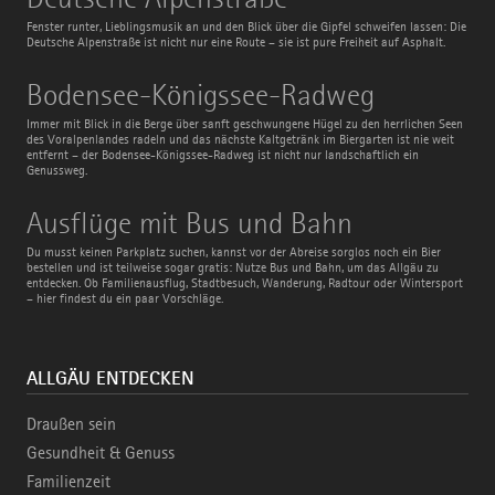
Alpenstraße
Fenster runter, Lieblingsmusik an und den Blick über die Gipfel schweifen lassen: Die
Deutsche Alpenstraße ist nicht nur eine Route – sie ist pure Freiheit auf Asphalt.
Bodensee-
Bodensee-Königssee-Radweg
Königssee-
Radweg
Immer mit Blick in die Berge über sanft geschwungene Hügel zu den herrlichen Seen
des Voralpenlandes radeln und das nächste Kaltgetränk im Biergarten ist nie weit
entfernt – der Bodensee-Königssee-Radweg ist nicht nur landschaftlich ein
Genussweg.
Ausflüge
Ausflüge mit Bus und Bahn
mit
Bus
Du musst keinen Parkplatz suchen, kannst vor der Abreise sorglos noch ein Bier
und
bestellen und ist teilweise sogar gratis: Nutze Bus und Bahn, um das Allgäu zu
Bahn
entdecken. Ob Familienausflug, Stadtbesuch, Wanderung, Radtour oder Wintersport
– hier findest du ein paar Vorschläge.
ALLGÄU ENTDECKEN
Draußen sein
Gesundheit & Genuss
Familienzeit