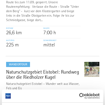
Route bis zum 11.09. gesperrt. Unsere
Routeempfehlung: Verlasse die Route - Straße "Unter
dem Berg" - kurz vor dem Klostergarten und biege
links in die Straße Obstgarten ein. Folge ihr bis zur
Schmiedgasse, biege dort...
DISTANZ
DAUER
26,6 km
7:00 h
AUFSTIEG
SCHWIERIGKEIT
225 m
mittel
mehr
dazu
WANDERTOUR
Naturschutzgebiet Eistobel: Rundweg
3
©
über die Riedholzer Kugel
Naturschutzgebiet Eistobel – Wunder welt aus Wasser,
Fels und Eis
Rauschende Wasserfälle und tiefe Strudellöcher,
riesige Nagelfluhblöcke und gewaltige Felswände – das