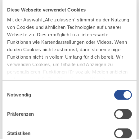
etwa dreieinhalb Kilometer lange Naturschutzgebiet
Eistobel ist zu jeder Jahreszeit ein lohnendes...
Diese Webseite verwendet Cookies
DISTANZ
DAUER
Mit der Auswahl „Alle zulassen“ stimmst du der Nutzung
9,2 km
3:45 h
von Cookies und ähnlichen Technologien auf unserer
Webseite zu. Dies ermöglicht u.a. interessante
AUFSTIEG
SCHWIERIGKEIT
399 m
mittel
Funktionen wie Kartendarstellungen oder Videos. Wenn
du den Cookies nicht zustimmst, dann stehen einige
mehr
Funktionen nicht in vollem Umfang für dich bereit. Wir
dazu
verwenden Cookies, um Inhalte und Anzeigen zu
WANDERTOUR
personalisieren, Funktionen für soziale Medien anbieten
Jakobus-Pilgerweg Ost
4
©
zu können und die Zugriffe auf unsere Website zu
Streckenverlauf bzw. ausgeschilderte Laufrichtung:
analysieren. Außerdem geben wir Informationen zu
Einwilligungsauswahl
deiner Verwendung unserer Website an unsere Partner
Notwendig
Traunried - Kirch-Siebnach -
Siebnach - Ettringen - Türkheim - Bad Wörishofen -
für soziale Medien, Werbung und Analysen weiter.
Schöneschach - Osterlauchdorf - Helchenried
Unsere Partner führen diese Informationen
- Dirlewang - Köngetried - Mussenhausen - Markt
Präferenzen
möglicherweise mit weiteren Daten zusammen, die du
Rettenbach - Eheim - Hofs - Guggenberg -...
ihnen bereitgestellt hast oder die sie im Rahmen Ihrer
DISTANZ
DAUER
Nutzung der Dienste gesammelt haben.
Statistiken
79,5 km
21:59 h