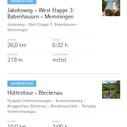
WANDERTOUR
Jakobsweg - West Etappe 3:
8
©
Babenhausen - Memmingen
Jakobsweg - West Etappe 3: Babenhausen -
Memmingen
DISTANZ
DAUER
26,0 km
6:32 h
AUFSTIEG
SCHWIERIGKEIT
219 m
mittel
mehr
dazu
WANDERTOUR
Hüttentour - Bleckenau
9
©
Parkplatz Hohenschwangau – Brunnstubenweg –
Berggasthaus Bleckenau – Bleckenaustraße – Parkplatz
Hohenschwangau
DISTANZ
DAUER
10,0 km
3:00 h