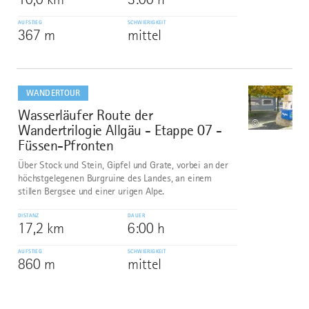
AUFSTIEG
SCHWIERIGKEIT
367 m
mittel
mehr
dazu
WANDERTOUR
Wasserläufer Route der
10
©
Wandertrilogie Allgäu - Etappe 07 -
Füssen-Pfronten
Über Stock und Stein, Gipfel und Grate, vorbei an der
höchstgelegenen Burgruine des Landes, an einem
stillen Bergsee und einer urigen Alpe.
DISTANZ
DAUER
17,2 km
6:00 h
AUFSTIEG
SCHWIERIGKEIT
860 m
mittel