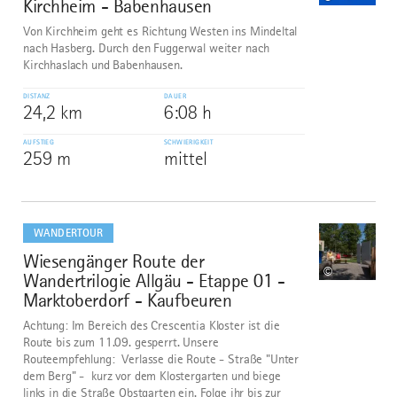
Kirchheim - Babenhausen
Von Kirchheim geht es Richtung Westen ins Mindeltal
nach Hasberg. Durch den Fuggerwal weiter nach
Kirchhaslach und Babenhausen.
DISTANZ
DAUER
24,2 km
6:08 h
AUFSTIEG
SCHWIERIGKEIT
259 m
mittel
mehr
dazu
WANDERTOUR
Wiesengänger Route der
2
©
Wandertrilogie Allgäu - Etappe 01 -
Marktoberdorf - Kaufbeuren
Achtung: Im Bereich des Crescentia Kloster ist die
Route bis zum 11.09. gesperrt. Unsere
Routeempfehlung: Verlasse die Route - Straße "Unter
dem Berg" - kurz vor dem Klostergarten und biege
links in die Straße Obstgarten ein. Folge ihr bis zur