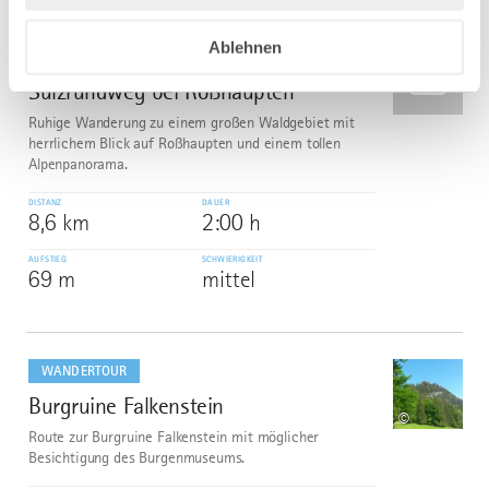
mehr
dazu
Ablehnen
WANDERTOUR
Sulzrundweg bei Roßhaupten
5
Ruhige Wanderung zu einem großen Waldgebiet mit
herrlichem Blick auf Roßhaupten und einem tollen
Alpenpanorama.
DISTANZ
DAUER
8,6 km
2:00 h
AUFSTIEG
SCHWIERIGKEIT
69 m
mittel
mehr
dazu
WANDERTOUR
Burgruine Falkenstein
6
©
Route zur Burgruine Falkenstein mit möglicher
Besichtigung des Burgenmuseums.