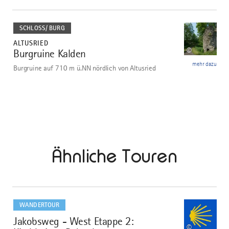
mehr
dazu
SCHLOSS/ BURG
ALTUSRIED
©
Burgruine Kalden
1
mehr dazu
Burgruine auf 710 m ü.NN nördlich von Altusried
Ähnliche Touren
mehr
dazu
WANDERTOUR
Jakobsweg - West Etappe 2:
1
©