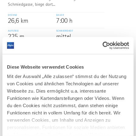
Schmiedgasse, biege dort...
DISTANZ
DAUER
26,6 km
7:00 h
AUFSTIEG
SCHWIERIGKEIT
225 m
mittel
mehr
dazu
WANDERTOUR
Diese Webseite verwendet Cookies
Naturschutzgebiet Eistobel: Rundweg
3
©
Mit der Auswahl „Alle zulassen“ stimmst du der Nutzung
über die Riedholzer Kugel
von Cookies und ähnlichen Technologien auf unserer
Naturschutzgebiet Eistobel – Wunder welt aus Wasser,
Webseite zu. Dies ermöglicht u.a. interessante
Fels und Eis
Funktionen wie Kartendarstellungen oder Videos. Wenn
Rauschende Wasserfälle und tiefe Strudellöcher,
du den Cookies nicht zustimmst, dann stehen einige
riesige Nagelfluhblöcke und gewaltige Felswände – das
Funktionen nicht in vollem Umfang für dich bereit. Wir
etwa dreieinhalb Kilometer lange Naturschutzgebiet
verwenden Cookies, um Inhalte und Anzeigen zu
Eistobel ist zu jeder Jahreszeit ein lohnendes...
personalisieren, Funktionen für soziale Medien anbieten
DISTANZ
DAUER
zu können und die Zugriffe auf unsere Website zu