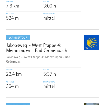
DISTANZ
DAUER
7,6 km
3:00 h
AUFSTIEG
SCHWIERIGKEIT
524 m
mittel
mehr
dazu
WANDERTOUR
Jakobsweg - West Etappe 4:
7
©
Memmingen - Bad Grönenbach
Jakobsweg - West Etappe 4: Memmingen - Bad
Grönenbach
DISTANZ
DAUER
22,4 km
5:37 h
AUFSTIEG
SCHWIERIGKEIT
364 m
mittel
mehr
dazu