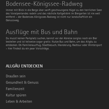
Bodensee-
Bodensee-Königssee-Radweg
Königssee-
Radweg
Immer mit Blick in die Berge über sanft geschwungene Hügel zu den herrlichen Seen
des Voralpenlandes radeln und das nächste Kaltgetränk im Biergarten ist nie weit
entfernt – der Bodensee-Königssee-Radweg ist nicht nur landschaftlich ein
Genussweg.
Ausflüge
Ausflüge mit Bus und Bahn
mit
Bus
Du musst keinen Parkplatz suchen, kannst vor der Abreise sorglos noch ein Bier
und
bestellen und ist teilweise sogar gratis: Nutze Bus und Bahn, um das Allgäu zu
Bahn
entdecken. Ob Familienausflug, Stadtbesuch, Wanderung, Radtour oder Wintersport
– hier findest du ein paar Vorschläge.
ALLGÄU ENTDECKEN
Draußen sein
Gesundheit & Genuss
Familienzeit
Kultur spüren
Leben & Arbeiten