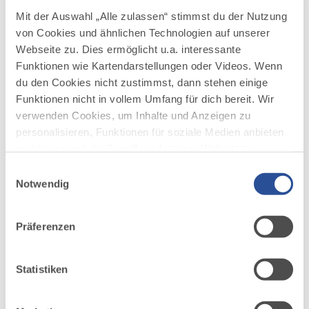
Mit der Auswahl „Alle zulassen“ stimmst du der Nutzung
mehr
von Cookies und ähnlichen Technologien auf unserer
dazu
Webseite zu. Dies ermöglicht u.a. interessante
RADTOUR
Funktionen wie Kartendarstellungen oder Videos. Wenn
Von Memmingen ins Grüne
4
©
du den Cookies nicht zustimmst, dann stehen einige
Gemütliche Radtour, bei der bereits kurz nach
Funktionen nicht in vollem Umfang für dich bereit. Wir
Passieren der Stadtmauern die Fahrt ins Grüne
verwenden Cookies, um Inhalte und Anzeigen zu
beginnt. Auf naturbelassenen Wegen geht es von
personalisieren, Funktionen für soziale Medien anbieten
Memmingen fast bis Kronburg, wo die längste
Steigung der Tour wartet. Auch der zweite
zu können und die Zugriffe auf unsere Website zu
Streckenabschnitt verläuft überwiegend auf...
analysieren. Außerdem geben wir Informationen zu
Einwilligungsauswahl
deiner Verwendung unserer Website an unsere Partner
Notwendig
DISTANZ
DAUER
31,2 km
1:45 h
für soziale Medien, Werbung und Analysen weiter.
Unsere Partner führen diese Informationen
AUFSTIEG
SCHWIERIGKEIT
Präferenzen
256 m
mittel
möglicherweise mit weiteren Daten zusammen, die du
ihnen bereitgestellt hast oder die sie im Rahmen Ihrer
Nutzung der Dienste gesammelt haben.
Statistiken
mehr
dazu
RADTOUR
5