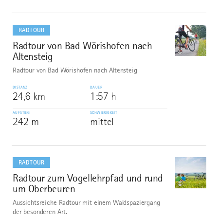
mehr
dazu
RADTOUR
Radtour von Bad Wörishofen nach
1
©
Altensteig
Radtour von Bad Wörishofen nach Altensteig
DISTANZ
DAUER
24,6 km
1:57 h
AUFSTIEG
SCHWIERIGKEIT
242 m
mittel
mehr
dazu
RADTOUR
Radtour zum Vogellehrpfad und rund
2
©
um Oberbeuren
Aussichtsreiche Radtour mit einem Waldspaziergang
der besonderen Art.