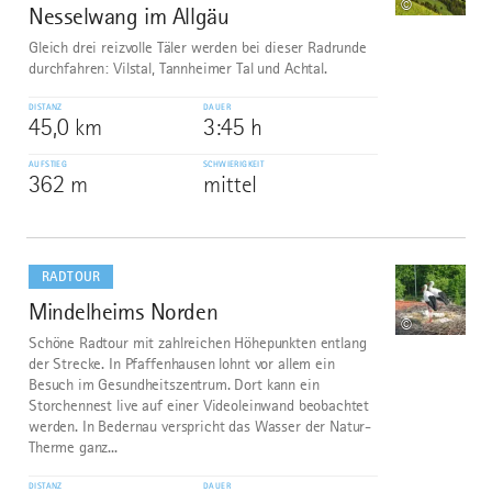
©
Nesselwang im Allgäu
Gleich drei reizvolle Täler werden bei dieser Radrunde
durchfahren: Vilstal, Tannheimer Tal und Achtal.
DISTANZ
DAUER
45,0 km
3:45 h
AUFSTIEG
SCHWIERIGKEIT
362 m
mittel
mehr
dazu
RADTOUR
Mindelheims Norden
9
©
Schöne Radtour mit zahlreichen Höhepunkten entlang
der Strecke. In Pfaffenhausen lohnt vor allem ein
Besuch im Gesundheitszentrum. Dort kann ein
Storchennest live auf einer Videoleinwand beobachtet
werden. In Bedernau verspricht das Wasser der Natur-
Therme ganz...
DISTANZ
DAUER