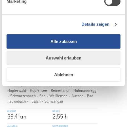
Alpentäler-Runde
Marketing
©
Abwechslungsreiche Radtour über Pfronten hinüber ins
österreichische Tannheimer Tal.
Details zeigen
DISTANZ
DAUER
64,2 km
5:00 h
AUFSTIEG
SCHWIERIGKEIT
Alle zulassen
596 m
mittel
Auswahl erlauben
mehr
dazu
RADTOUR
Ablehnen
Kleine Allgäuer Seentour
6
©
Schwangau - Füssen - Rieden am Forggensee -
Hopferwald - Hopfensee - Reinertshof - Hubmannsegg
- Schwarzenbach - See - Weißensee - Alatsee - Bad
Faulenbach - Füssen - Schwangau
DISTANZ
DAUER
39,4 km
2:55 h
AUFSTIEG
SCHWIERIGKEIT