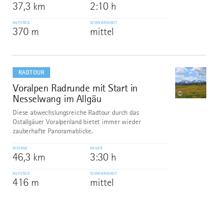
37,3 km
2:10 h
AUFSTIEG
SCHWIERIGKEIT
370 m
mittel
mehr
dazu
RADTOUR
Voralpen Radrunde mit Start in
10
©
Nesselwang im Allgäu
Diese abwechslungsreiche Radtour durch das
Ostallgäuer Voralpenland bietet immer wieder
zauberhafte Panoramablicke.
DISTANZ
DAUER
46,3 km
3:30 h
AUFSTIEG
SCHWIERIGKEIT
416 m
mittel