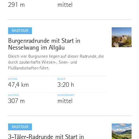
291 m
mittel
mehr
dazu
RADTOUR
Burgenradrunde mit Start in
7
©
Nesselwang im Allgäu
Gleich vier Burgruinen liegen auf dieser Radrunde, die
durch zauberhafte Wiesen-, Seen- und
Flußlandschaften führt.
DISTANZ
DAUER
47,4 km
3:20 h
AUFSTIEG
SCHWIERIGKEIT
307 m
mittel
mehr
dazu
RADTOUR
3-Täler-Radrunde mit Start in
8