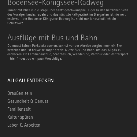
Bodensee-Königssee-Radweg
Königssee-
Radweg
Immer mit Blick in die Berge über sanft geschwungene Hügel zu den herrlichen Seen
des Voralpenlandes radeln und das nächste Kaltgetränk im Biergarten ist nie weit
entfernt – der Bodensee-Königssee-Radweg ist nicht nur landschaftlich ein
Genussweg.
Ausflüge
Ausflüge mit Bus und Bahn
mit
Bus
Du musst keinen Parkplatz suchen, kannst vor der Abreise sorglos noch ein Bier
und
bestellen und ist teilweise sogar gratis: Nutze Bus und Bahn, um das Allgäu zu
Bahn
entdecken. Ob Familienausflug, Stadtbesuch, Wanderung, Radtour oder Wintersport
– hier findest du ein paar Vorschläge.
ALLGÄU ENTDECKEN
Draußen sein
Gesundheit & Genuss
Familienzeit
Kultur spüren
Leben & Arbeiten