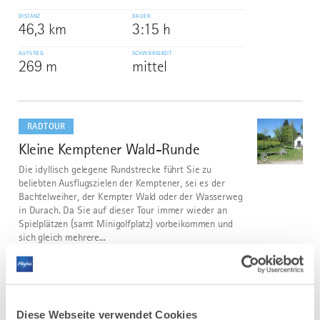
DISTANZ
DAUER
46,3 km
3:15 h
AUFSTIEG
SCHWIERIGKEIT
269 m
mittel
mehr
dazu
RADTOUR
Kleine Kemptener Wald-Runde
3
©
Die idyllisch gelegene Rundstrecke führt Sie zu
beliebten Ausflugszielen der Kemptener, sei es der
Bachtelweiher, der Kempter Wald oder der Wasserweg
in Durach. Da Sie auf dieser Tour immer wieder an
Spielplätzen (samt Minigolfplatz) vorbeikommen und
sich gleich mehrere...
DISTANZ
DAUER
22,3 km
1:59 h
AUFSTIEG
SCHWIERIGKEIT
406 m
mittel
Diese Webseite verwendet Cookies