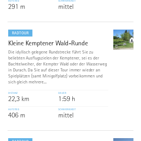
AUFSTIEG
SCHWIERIGKEIT
291 m
mittel
mehr
dazu
RADTOUR
Kleine Kemptener Wald-Runde
6
©
Die idyllisch gelegene Rundstrecke führt Sie zu
beliebten Ausflugszielen der Kemptener, sei es der
Bachtelweiher, der Kempter Wald oder der Wasserweg
in Durach. Da Sie auf dieser Tour immer wieder an
Spielplätzen (samt Minigolfplatz) vorbeikommen und
sich gleich mehrere...
DISTANZ
DAUER
22,3 km
1:59 h
AUFSTIEG
SCHWIERIGKEIT
406 m
mittel
mehr
dazu