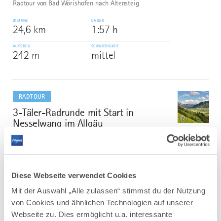
Radtour von Bad Wörishofen nach Altensteig
DISTANZ
DAUER
24,6 km
1:57 h
AUFSTIEG
SCHWIERIGKEIT
242 m
mittel
mehr
dazu
RADTOUR
3-Täler-Radrunde mit Start in
2
©
Nesselwang im Allgäu
Gleich drei reizvolle Täler werden bei dieser Radrunde
durchfahren: Vilstal, Tannheimer Tal und Achtal.
DISTANZ
DAUER
45,0 km
3:45 h
Diese Webseite verwendet Cookies
Mit der Auswahl „Alle zulassen“ stimmst du der Nutzung
AUFSTIEG
SCHWIERIGKEIT
362 m
mittel
von Cookies und ähnlichen Technologien auf unserer
Webseite zu. Dies ermöglicht u.a. interessante