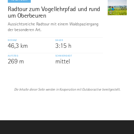
Radtour zum Vogellehrpfad und rund
10
©
um Oberbeuren
Aussichtsreiche Radtour mit einem Waldspaziergang
der besonderen Art.
DISTANZ
DAUER
46,3 km
3:15 h
AUFSTIEG
SCHWIERIGKEIT
269 m
mittel
Die Inhalte dieser Seite werden in Kooperation mit Outdooractive bereitgestellt.