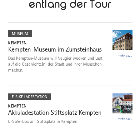
entlang der Tour
mehr
dazu
MUSEUM
KEMPTEN
©
Kempten-Museum im Zumsteinhaus
1
mehr dazu
Das Kempten-Museum will Neugier wecken und Lust
auf die Geschichte(n) der Stadt und ihrer Menschen
machen.
mehr
dazu
E-BIKE LADESTATION
KEMPTEN
©
Akkuladestation Stiftsplatz Kempten
2
mehr dazu
E-Safe-Box am Stiftsplatz in Kempten
mehr