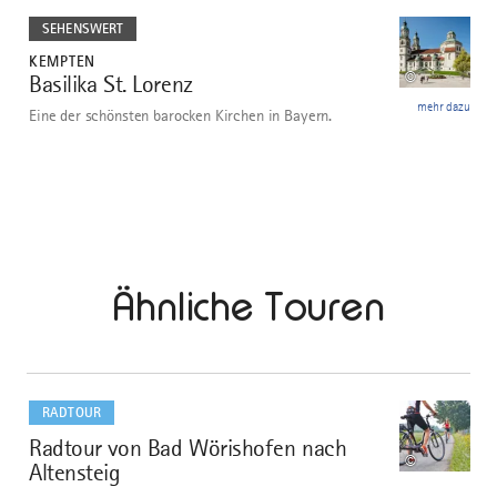
dazu
SEHENSWERT
KEMPTEN
©
Basilika St. Lorenz
3
mehr dazu
Eine der schönsten barocken Kirchen in Bayern.
Ähnliche Touren
mehr
dazu
RADTOUR
Radtour von Bad Wörishofen nach
1
©
Altensteig