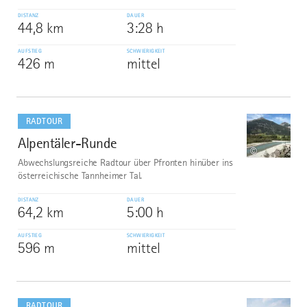
DISTANZ
DAUER
44,8 km
3:28 h
AUFSTIEG
SCHWIERIGKEIT
426 m
mittel
mehr
dazu
RADTOUR
Alpentäler-Runde
9
©
Abwechslungsreiche Radtour über Pfronten hinüber ins
österreichische Tannheimer Tal.
DISTANZ
DAUER
64,2 km
5:00 h
AUFSTIEG
SCHWIERIGKEIT
596 m
mittel
mehr
dazu
RADTOUR