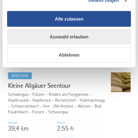
Details zeigen
Memmingen fast bis Kronburg, wo die längste
Steigung der Tour wartet. Auch der zweite
Streckenabschnitt verläuft überwiegend auf...
Alle zulassen
DISTANZ
DAUER
31,2 km
1:45 h
Auswahl erlauben
AUFSTIEG
SCHWIERIGKEIT
256 m
mittel
Ablehnen
mehr
dazu
RADTOUR
Kleine Allgäuer Seentour
5
©
Schwangau - Füssen - Rieden am Forggensee -
Hopferwald - Hopfensee - Reinertshof - Hubmannsegg
- Schwarzenbach - See - Weißensee - Alatsee - Bad
Faulenbach - Füssen - Schwangau
DISTANZ
DAUER
39,4 km
2:55 h