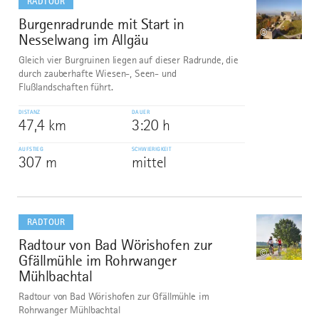
RADTOUR
Burgenradrunde mit Start in
7
©
Nesselwang im Allgäu
Gleich vier Burgruinen liegen auf dieser Radrunde, die
durch zauberhafte Wiesen-, Seen- und
Flußlandschaften führt.
DISTANZ
DAUER
47,4 km
3:20 h
AUFSTIEG
SCHWIERIGKEIT
307 m
mittel
mehr
dazu
RADTOUR
Radtour von Bad Wörishofen zur
8
©
Gfällmühle im Rohrwanger
Mühlbachtal
Radtour von Bad Wörishofen zur Gfällmühle im
Rohrwanger Mühlbachtal