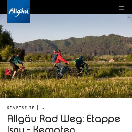
Menu
©
...
STARTSEITE
Allgäu Rad Weg: Etappe
Isny - Kempten