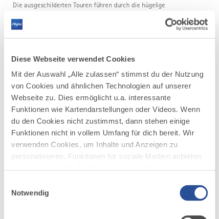
Die ausgeschilderten Touren führen durch die hügelige
Wohlfühllandschaft des...
DISTANZ
DAUER
8,5 km
1:52 h
Diese Webseite verwendet Cookies
AUFSTIEG
SCHWIERIGKEIT
61 m
leicht
Mit der Auswahl „Alle zulassen“ stimmst du der Nutzung
von Cookies und ähnlichen Technologien auf unserer
mehr
Webseite zu. Dies ermöglicht u.a. interessante
dazu
WANDERTOUR
Funktionen wie Kartendarstellungen oder Videos. Wenn
Terrainkurweg IV Bad Wörishofen
du den Cookies nicht zustimmst, dann stehen einige
4
Funktionen nicht in vollem Umfang für dich bereit. Wir
In und um Bad Wörishofen stehen Ihnen
verwenden Cookies, um Inhalte und Anzeigen zu
fünf Terrainkurwege (blau punktierte Linie) und drei
Nordic-Walking-Runden mit unterschiedlichen Längen
personalisieren, Funktionen für soziale Medien anbieten
und Schwierigkeitsgraden zur Verfügung.
zu können und die Zugriffe auf unsere Website zu
Die ausgeschilderten Touren führen durch die hügelige
analysieren. Außerdem geben wir Informationen zu
Einwilligungsauswahl
Wohlfühllandschaft des...
deiner Verwendung unserer Website an unsere Partner
Notwendig
DISTANZ
DAUER
für soziale Medien, Werbung und Analysen weiter.
5,0 km
1:52 h
Unsere Partner führen diese Informationen