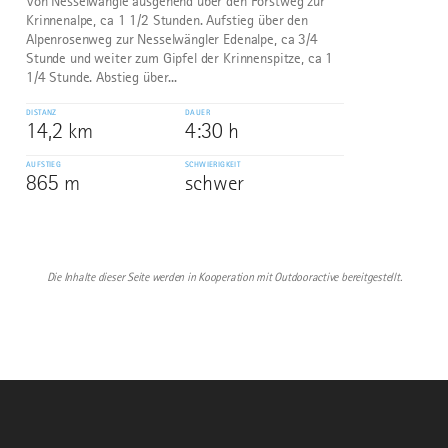
Von Nesselwängle ausgehend über den Forstweg zur
Krinnenalpe, ca 1 1/2 Stunden. Aufstieg über den
Alpenrosenweg zur Nesselwängler Edenalpe, ca 3/4
Stunde und weiter zum Gipfel der Krinnenspitze, ca 1
1/4 Stunde. Abstieg über...
DISTANZ
DAUER
14,2 km
4:30 h
AUFSTIEG
SCHWIERIGKEIT
865 m
schwer
Die Inhalte dieser Seite werden in Kooperation mit Outdooractive bereitgestellt.