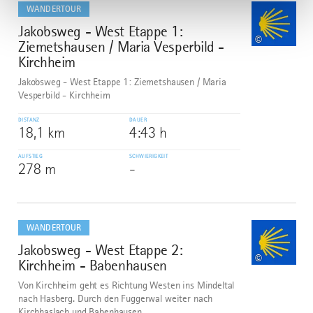
dazu
WANDERTOUR
Jakobsweg - West Etappe 1:
6
©
Ziemetshausen / Maria Vesperbild -
Kirchheim
Jakobsweg - West Etappe 1: Ziemetshausen / Maria
Vesperbild - Kirchheim
DISTANZ
DAUER
18,1 km
4:43 h
AUFSTIEG
SCHWIERIGKEIT
278 m
-
mehr
dazu
WANDERTOUR
Jakobsweg - West Etappe 2:
7
©
Kirchheim - Babenhausen
Von Kirchheim geht es Richtung Westen ins Mindeltal
nach Hasberg. Durch den Fuggerwal weiter nach
Kirchhaslach und Babenhausen.