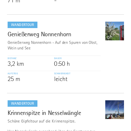
71 m
-
mehr
dazu
WANDERTOUR
Genießerweg Nonnenhorn
9
©
Genießerweg Nonnenhorn - Auf den Spuren von Obst,
Wein und See
DISTANZ
DAUER
3,2 km
0:50 h
AUFSTIEG
SCHWIERIGKEIT
25 m
leicht
mehr
dazu
WANDERTOUR
Krinnenspitze in Nesselwängle
10
©
Schöne Gipfeltour auf die Krinnenspitze.