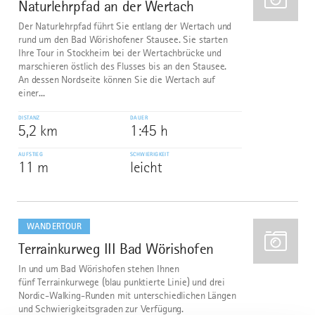
Naturlehrpfad an der Wertach
2
Der Naturlehrpfad führt Sie entlang der Wertach und
rund um den Bad Wörishofener Stausee. Sie starten
Ihre Tour in Stockheim bei der Wertachbrücke und
marschieren östlich des Flusses bis an den Stausee.
An dessen Nordseite können Sie die Wertach auf
einer...
DISTANZ
DAUER
5,2 km
1:45 h
AUFSTIEG
SCHWIERIGKEIT
11 m
leicht
mehr
dazu
WANDERTOUR
Terrainkurweg III Bad Wörishofen
3
In und um Bad Wörishofen stehen Ihnen
fünf Terrainkurwege (blau punktierte Linie) und drei
Nordic-Walking-Runden mit unterschiedlichen Längen
und Schwierigkeitsgraden zur Verfügung.