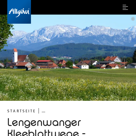
Menu
©
...
STARTSEITE
Lengenwanger
Kleeblattwege -