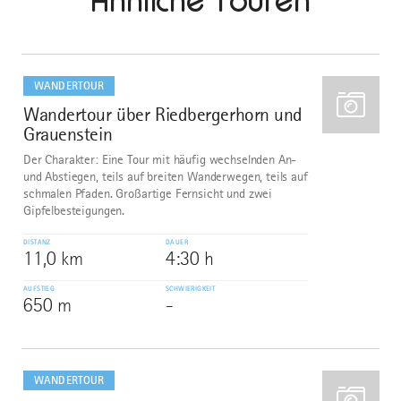
Ähnliche Touren
mehr
dazu
WANDERTOUR
Wandertour über Riedbergerhorn und
1
Grauenstein
Der Charakter: Eine Tour mit häufig wechselnden An-
und Abstiegen, teils auf breiten Wanderwegen, teils auf
schmalen Pfaden. Großartige Fernsicht und zwei
Gipfelbesteigungen.
DISTANZ
DAUER
11,0 km
4:30 h
AUFSTIEG
SCHWIERIGKEIT
650 m
-
mehr
dazu
WANDERTOUR