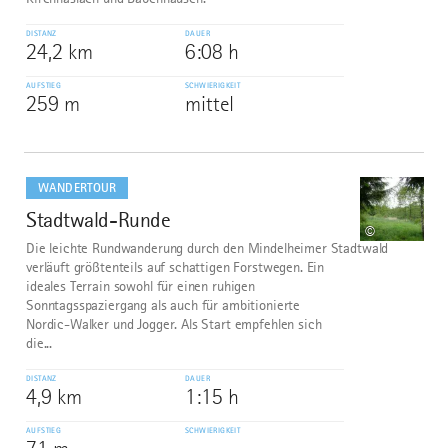
DISTANZ
DAUER
24,2 km
6:08 h
AUFSTIEG
SCHWIERIGKEIT
259 m
mittel
mehr
dazu
WANDERTOUR
Stadtwald-Runde
8
©
Die leichte Rundwanderung durch den Mindelheimer Stadtwald
verläuft größtenteils auf schattigen Forstwegen. Ein
ideales Terrain sowohl für einen ruhigen
Sonntagsspaziergang als auch für ambitionierte
Nordic-Walker und Jogger. Als Start empfehlen sich
die...
DISTANZ
DAUER
4,9 km
1:15 h
AUFSTIEG
SCHWIERIGKEIT