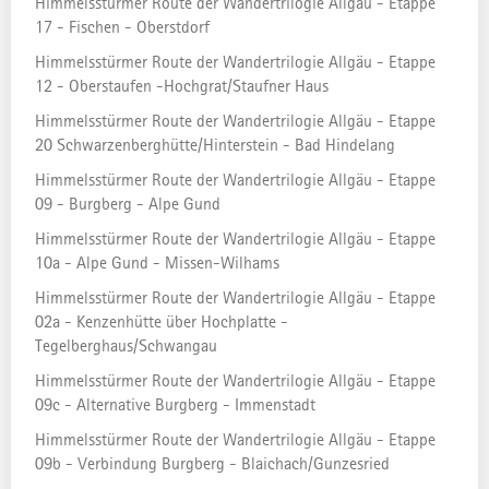
Himmelsstürmer Route der Wandertrilogie Allgäu - Etappe
17 - Fischen - Oberstdorf
WANDERTOUR
TOP
Himmelsstürmer Route der Wandertrilogie Allgäu - Etappe
12 - Oberstaufen -Hochgrat/Staufner Haus
TOUR AUF KOMOOT
Himmelsstürmer Route der Wandertrilogie Allgäu - Etappe
20 Schwarzenberghütte/Hinterstein - Bad Hindelang
Himmelsstürmer Route der Wandertrilogie Allgäu - Etappe
TOUR AUF OUTDOORACTIVE
09 - Burgberg - Alpe Gund
Himmelsstürmer Route der Wandertrilogie Allgäu - Etappe
GPX-DOWNLOAD
10a - Alpe Gund - Missen-Wilhams
Himmelsstürmer Route der Wandertrilogie Allgäu - Etappe
02a - Kenzenhütte über Hochplatte -
GPX-DOWNLOAD (MIT WEGPUNKTEN)
Tegelberghaus/Schwangau
Himmelsstürmer Route der Wandertrilogie Allgäu - Etappe
09c - Alternative Burgberg - Immenstadt
Himmelsstürmer Route der Wandertrilogie Allgäu - Etappe
VERANTWORTLICH FÜR DEN INHALT
09b - Verbindung Burgberg - Blaichach/Gunzesried
Allgäu GmbH Leitprodukte