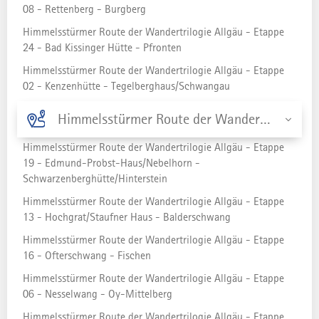
08 - Rettenberg - Burgberg
Allgäu - Etappe 12 -
Himmelsstürmer Route der Wandertrilogie Allgäu - Etappe
Oberstaufen -
24 - Bad Kissinger Hütte - Pfronten
Hochgrat/Staufner Haus
Himmelsstürmer Route der Wandertrilogie Allgäu - Etappe
02 - Kenzenhütte - Tegelberghaus/Schwangau
Himmelsstürmer-Route der Wandertrilogie Allgäu - Etappe
Himmelsstürmer Route der Wandertrilogie Allgäu - Etappe 22 - Schattwald/Tannheimer Tal - Tannheim
01 - Etappe 24
Himmelsstürmer Route der Wandertrilogie Allgäu - Etappe
19 - Edmund-Probst-Haus/Nebelhorn -
Schwarzenberghütte/Hinterstein
STRECKE
19,43 km
Himmelsstürmer Route der Wandertrilogie Allgäu - Etappe
13 - Hochgrat/Staufner Haus - Balderschwang
DAUER
Himmelsstürmer Route der Wandertrilogie Allgäu - Etappe
8:30 h
16 - Ofterschwang - Fischen
AUFSTIEG
Himmelsstürmer Route der Wandertrilogie Allgäu - Etappe
1622 Hm
06 - Nesselwang - Oy-Mittelberg
Himmelsstürmer Route der Wandertrilogie Allgäu - Etappe