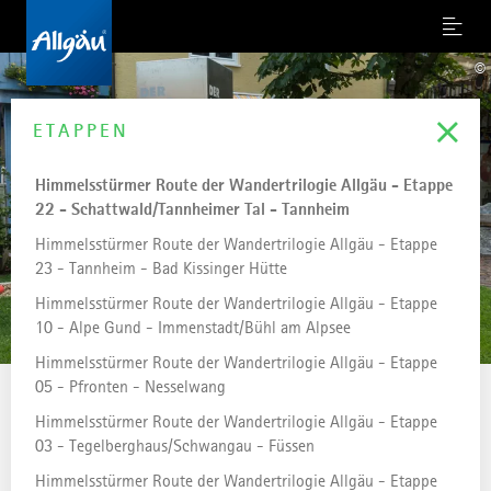
Menu
©
ETAPPEN
Himmelsstürmer Route der Wandertrilogie Allgäu - Etappe
22 - Schattwald/Tannheimer Tal - Tannheim
Himmelsstürmer Route der Wandertrilogie Allgäu - Etappe
23 - Tannheim - Bad Kissinger Hütte
Himmelsstürmer Route der Wandertrilogie Allgäu - Etappe
10 - Alpe Gund - Immenstadt/Bühl am Alpsee
Himmelsstürmer Route der Wandertrilogie Allgäu - Etappe
05 - Pfronten - Nesselwang
...
STARTSEITE
Himmelsstürmer Route der Wandertrilogie Allgäu - Etappe
Himmelsstürmer Route
03 - Tegelberghaus/Schwangau - Füssen
der Wandertrilogie
Himmelsstürmer Route der Wandertrilogie Allgäu - Etappe