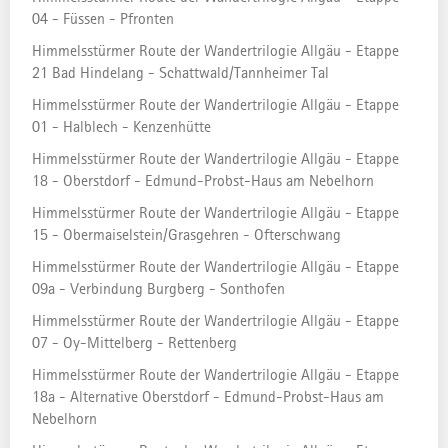
ABSTIEG
04 - Füssen - Pfronten
784 Hm
Himmelsstürmer Route der Wandertrilogie Allgäu - Etappe
SCHWIERIGKEIT
21 Bad Hindelang - Schattwald/Tannheimer Tal
schwer
Himmelsstürmer Route der Wandertrilogie Allgäu - Etappe
01 - Halblech - Kenzenhütte
AUF DER ALLGÄU KARTE
Himmelsstürmer Route der Wandertrilogie Allgäu - Etappe
18 - Oberstdorf - Edmund-Probst-Haus am Nebelhorn
Himmelsstürmer Route der Wandertrilogie Allgäu - Etappe
15 - Obermaiselstein/Grasgehren - Ofterschwang
Himmelsstürmer Route der Wandertrilogie Allgäu - Etappe
09a - Verbindung Burgberg - Sonthofen
Himmelsstürmer Route der Wandertrilogie Allgäu - Etappe
07 - Oy-Mittelberg - Rettenberg
Himmelsstürmer Route der Wandertrilogie Allgäu - Etappe
18a - Alternative Oberstdorf - Edmund-Probst-Haus am
Nebelhorn