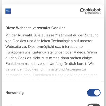
Anstiegen und traumhaften Panoramen.
Hinweis: eine Übernachtung im Tegelberghaus ist nicht
mehr möglich. Bitte beachte dies bei der Planung.
DISTANZ
DAUER
Diese Webseite verwendet Cookies
10,3 km
5:45 h
Mit der Auswahl „Alle zulassen“ stimmst du der Nutzung
AUFSTIEG
SCHWIERIGKEIT
970 m
schwer
von Cookies und ähnlichen Technologien auf unserer
Webseite zu. Dies ermöglicht u.a. interessante
Funktionen wie Kartendarstellungen oder Videos. Wenn
mehr
du den Cookies nicht zustimmst, dann stehen einige
dazu
WANDERTOUR
Funktionen nicht in vollem Umfang für dich bereit. Wir
Himmelsstürmer-Route der
9
verwenden Cookies, um Inhalte und Anzeigen zu
©
Wandertrilogie Allgäu - Etappe 01 -
personalisieren, Funktionen für soziale Medien anbieten
Etappe 24
zu können und die Zugriffe auf unsere Website zu
Die Himmelsstürmer Route besteht aus 24 Etappen
analysieren. Außerdem geben wir Informationen zu
Einwilligungsauswahl
(ohne Zuwegungen gerechnet) und ist insgesamt 358
deiner Verwendung unserer Website an unsere Partner
Notwendig
km lang.
für soziale Medien, Werbung und Analysen weiter.
Unsere Partner führen diese Informationen
DISTANZ
DAUER