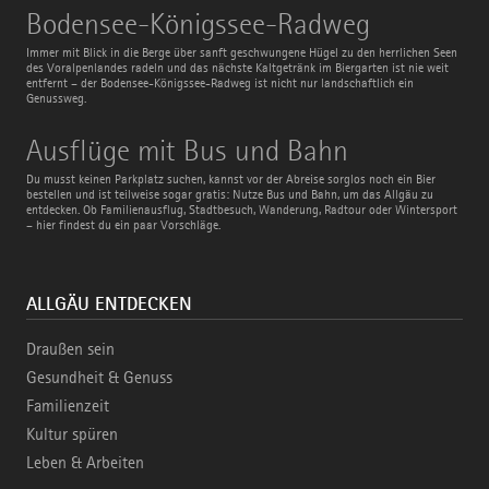
Bodensee-
Bodensee-Königssee-Radweg
Königssee-
Radweg
Immer mit Blick in die Berge über sanft geschwungene Hügel zu den herrlichen Seen
des Voralpenlandes radeln und das nächste Kaltgetränk im Biergarten ist nie weit
entfernt – der Bodensee-Königssee-Radweg ist nicht nur landschaftlich ein
Genussweg.
Ausflüge
Ausflüge mit Bus und Bahn
mit
Bus
Du musst keinen Parkplatz suchen, kannst vor der Abreise sorglos noch ein Bier
und
bestellen und ist teilweise sogar gratis: Nutze Bus und Bahn, um das Allgäu zu
Bahn
entdecken. Ob Familienausflug, Stadtbesuch, Wanderung, Radtour oder Wintersport
– hier findest du ein paar Vorschläge.
ALLGÄU ENTDECKEN
Draußen sein
Gesundheit & Genuss
Familienzeit
Kultur spüren
Leben & Arbeiten