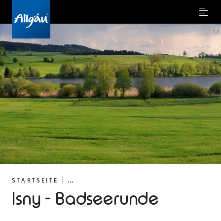
Menu
©
...
STARTSEITE
Isny - Badseerunde