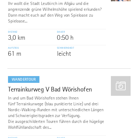
Ihr wollt die Stadt Leutkirch im Allgäu und die
angrenzende grüne Wilhelmshöhe spielend erkunden?
Dann macht euch auf den Weg von Spieloase zu
Spieloase...
DISTANZ
DAUER
3,0 km
0:50 h
AUFSTIEG
SCHWIERIGKEIT
61 m
leicht
mehr
dazu
WANDERTOUR
Terrainkurweg V Bad Wörishofen
2
In und um Bad Wörishofen stehen Ihnen
fünf Terrainkurwege (blau punktierte Linie) und drei
Nordic-Walking-Runden mit unterschiedlichen Längen
und Schwierigkeitsgraden zur Verfügung.
Die ausgeschilderten Touren führen durch die hügelige
Wohlfühllandschaft des...