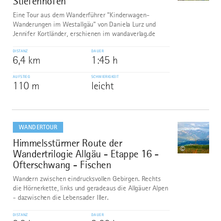
Stiefenhofen
Eine Tour aus dem Wanderführer "Kinderwagen-
Wanderungen im Westallgäu" von Daniela Lurz und
Jennifer Kortländer, erschienen im wandaverlag.de
DISTANZ
DAUER
6,4 km
1:45 h
AUFSTIEG
SCHWIERIGKEIT
110 m
leicht
mehr
dazu
WANDERTOUR
Himmelsstürmer Route der
9
©
Wandertrilogie Allgäu - Etappe 16 -
Ofterschwang - Fischen
Wandern zwischen eindrucksvollen Gebirgen. Rechts
die Hörnerkette, links und geradeaus die Allgäuer Alpen
- dazwischen die Lebensader Iller.
DISTANZ
DAUER