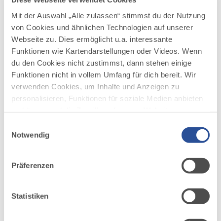
Königsrunde am Tegelberg
4
Mit der Auswahl „Alle zulassen“ stimmst du der Nutzung
©
von Cookies und ähnlichen Technologien auf unserer
Panoramaweg für die ganze Familie mit spektakulären
Ausblicken und unterhaltsamen Informationen über die
Webseite zu. Dies ermöglicht u.a. interessante
Wander- und Jagdgepflogenheiten der bayerischen
Funktionen wie Kartendarstellungen oder Videos. Wenn
Königsfamilie.
du den Cookies nicht zustimmst, dann stehen einige
Funktionen nicht in vollem Umfang für dich bereit. Wir
DISTANZ
DAUER
1,0 km
0:45 h
verwenden Cookies, um Inhalte und Anzeigen zu
personalisieren, Funktionen für soziale Medien anbieten
AUFSTIEG
SCHWIERIGKEIT
87 m
leicht
zu können und die Zugriffe auf unsere Website zu
analysieren. Außerdem geben wir Informationen zu
Einwilligungsauswahl
deiner Verwendung unserer Website an unsere Partner
Notwendig
mehr
dazu
für soziale Medien, Werbung und Analysen weiter.
WANDERTOUR
Unsere Partner führen diese Informationen
Jakobsweg - Ost Etappe 2: Bad
5
Präferenzen
möglicherweise mit weiteren Daten zusammen, die du
©
Wörishofen - Markt Rettenbach
ihnen bereitgestellt hast oder die sie im Rahmen Ihrer
Jakobsweg - Ost Etappe 2: Bad Wörishofen - Markt
Nutzung der Dienste gesammelt haben.
Statistiken
Rettenbach
DISTANZ
DAUER