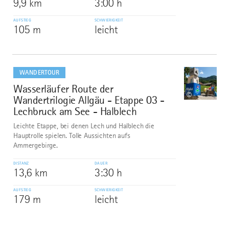
9,9 km
3:00 h
AUFSTIEG
SCHWIERIGKEIT
105 m
leicht
mehr
dazu
WANDERTOUR
Wasserläufer Route der
10
©
Wandertrilogie Allgäu - Etappe 03 -
Lechbruck am See - Halblech
Leichte Etappe, bei denen Lech und Halblech die
Hauptrolle spielen. Tolle Aussichten aufs
Ammergebirge.
DISTANZ
DAUER
13,6 km
3:30 h
AUFSTIEG
SCHWIERIGKEIT
179 m
leicht