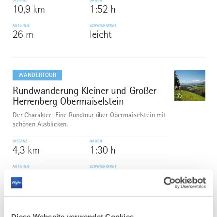
DISTANZ
DAUER
10,9 km
1:52 h
AUFSTIEG
SCHWIERIGKEIT
26 m
leicht
mehr
dazu
WANDERTOUR
Rundwanderung Kleiner und Großer
3
©
Herrenberg Obermaiselstein
Der Charakter: Eine Rundtour über Obermaiselstein mit
schönen Ausblicken.
DISTANZ
DAUER
4,3 km
1:30 h
AUFSTIEG
SCHWIERIGKEIT
204 m
leicht
mehr
dazu
WANDERTOUR
Diese Webseite verwendet Cookies