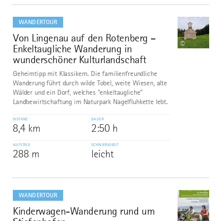
mehr
dazu
WANDERTOUR
Von Lingenau auf den Rotenberg –
7
©
Enkeltaugliche Wanderung in
wunderschöner Kulturlandschaft
Geheimtipp mit Klassikern. Die familienfreundliche
Wanderung führt durch wilde Tobel, weite Wiesen, alte
Wälder und ein Dorf, welches "enkeltaugliche"
Landbewirtschaftung im Naturpark Nagelfluhkette lebt.
DISTANZ
DAUER
8,4 km
2:50 h
AUFSTIEG
SCHWIERIGKEIT
288 m
leicht
mehr
dazu
WANDERTOUR
Kinderwagen-Wanderung rund um
8
©