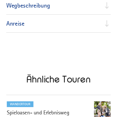
Wegbeschreibung
Anreise
Ähnliche Touren
mehr
dazu
WANDERTOUR
Spieloasen- und Erlebnisweg
1
©