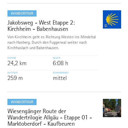
mehr
dazu
WANDERTOUR
Jakobsweg - West Etappe 2:
7
©
Kirchheim - Babenhausen
Von Kirchheim geht es Richtung Westen ins Mindeltal
nach Hasberg. Durch den Fuggerwal weiter nach
Kirchhaslach und Babenhausen.
DISTANZ
DAUER
24,2 km
6:08 h
AUFSTIEG
SCHWIERIGKEIT
259 m
mittel
mehr
dazu
WANDERTOUR
Wiesengänger Route der
8
©
Wandertrilogie Allgäu - Etappe 01 -
Marktoberdorf - Kaufbeuren