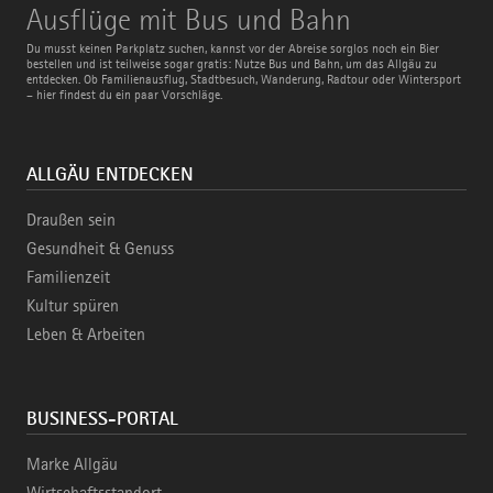
Ausflüge
Ausflüge mit Bus und Bahn
mit
Bus
Du musst keinen Parkplatz suchen, kannst vor der Abreise sorglos noch ein Bier
und
bestellen und ist teilweise sogar gratis: Nutze Bus und Bahn, um das Allgäu zu
Bahn
entdecken. Ob Familienausflug, Stadtbesuch, Wanderung, Radtour oder Wintersport
– hier findest du ein paar Vorschläge.
ALLGÄU ENTDECKEN
Draußen sein
Gesundheit & Genuss
Familienzeit
Kultur spüren
Leben & Arbeiten
BUSINESS-PORTAL
Marke Allgäu