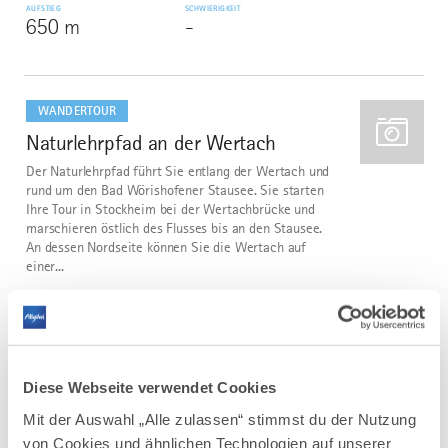
AUFSTIEG
SCHWIERIGKEIT
650 m
-
mehr
dazu
WANDERTOUR
Naturlehrpfad an der Wertach
2
Der Naturlehrpfad führt Sie entlang der Wertach und
rund um den Bad Wörishofener Stausee. Sie starten
Ihre Tour in Stockheim bei der Wertachbrücke und
marschieren östlich des Flusses bis an den Stausee.
An dessen Nordseite können Sie die Wertach auf
einer...
DISTANZ
DAUER
5,2 km
1:45 h
AUFSTIEG
SCHWIERIGKEIT
11 m
leicht
Diese Webseite verwendet Cookies
Mit der Auswahl „Alle zulassen“ stimmst du der Nutzung
mehr
von Cookies und ähnlichen Technologien auf unserer
dazu