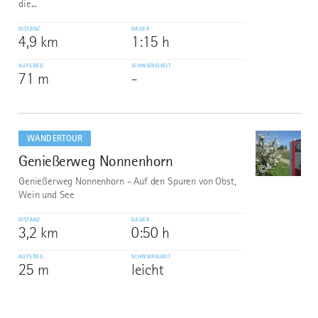
die...
DISTANZ
DAUER
4,9 km
1:15 h
AUFSTIEG
SCHWIERIGKEIT
71 m
-
mehr
dazu
WANDERTOUR
Genießerweg Nonnenhorn
10
©
Genießerweg Nonnenhorn - Auf den Spuren von Obst,
Wein und See
DISTANZ
DAUER
3,2 km
0:50 h
AUFSTIEG
SCHWIERIGKEIT
25 m
leicht