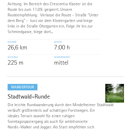
Achtung: Im Bereich des Crescentia Kloster ist die
Route bis zum 11.09. gesperrt. Unsere
Routeempfehlung: Verlasse die Route - Straße "Unter
dem Berg" - kurz vor dem Klostergarten und biege
links in die Straße Obstgarten ein. Folge ihr bis zur
Schmiedgasse, biege dort...
DISTANZ
DAUER
26,6 km
7:00 h
AUFSTIEG
SCHWIERIGKEIT
225 m
mittel
mehr
dazu
WANDERTOUR
Stadtwald-Runde
9
©
Die leichte Rundwanderung durch den Mindelheimer Stadtwald
verläuft größtenteils auf schattigen Forstwegen. Ein
ideales Terrain sowohl für einen ruhigen
Sonntagsspaziergang als auch für ambitionierte
Nordic-Walker und Jogger. Als Start empfehlen sich