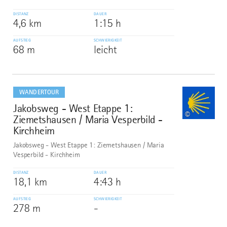
DISTANZ
DAUER
4,6 km
1:15 h
AUFSTIEG
SCHWIERIGKEIT
68 m
leicht
mehr
dazu
WANDERTOUR
Jakobsweg - West Etappe 1:
6
©
Ziemetshausen / Maria Vesperbild -
Kirchheim
Jakobsweg - West Etappe 1: Ziemetshausen / Maria
Vesperbild - Kirchheim
DISTANZ
DAUER
18,1 km
4:43 h
AUFSTIEG
SCHWIERIGKEIT
278 m
-