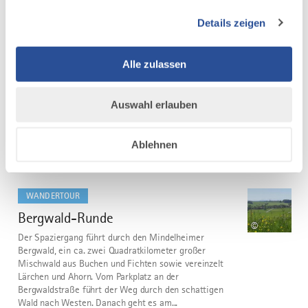
fünf Terrainkurwege (blau punktierte Linie) und drei
Details zeigen
Nordic-Walking-Runden mit unterschiedlichen Längen
und Schwierigkeitsgraden zur Verfügung.
Die ausgeschilderten Touren führen durch die hügelige
Alle zulassen
Wohlfühllandschaft des...
DISTANZ
DAUER
5,0 km
1:52 h
Auswahl erlauben
AUFSTIEG
SCHWIERIGKEIT
31 m
leicht
Ablehnen
mehr
dazu
WANDERTOUR
Bergwald-Runde
5
©
Der Spaziergang führt durch den Mindelheimer
Bergwald, ein ca. zwei Quadratkilometer großer
Mischwald aus Buchen und Fichten sowie vereinzelt
Lärchen und Ahorn. Vom Parkplatz an der
Bergwaldstraße führt der Weg durch den schattigen
Wald nach Westen. Danach geht es am...