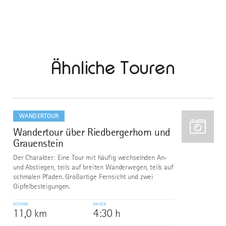
Ähnliche Touren
mehr
dazu
WANDERTOUR
Wandertour über Riedbergerhorn und
1
Grauenstein
Der Charakter: Eine Tour mit häufig wechselnden An-
und Abstiegen, teils auf breiten Wanderwegen, teils auf
schmalen Pfaden. Großartige Fernsicht und zwei
Gipfelbesteigungen.
DISTANZ
DAUER
11,0 km
4:30 h