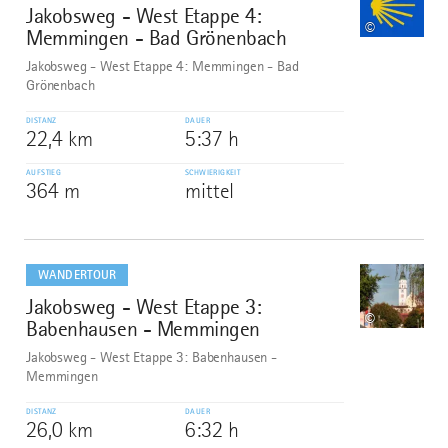
Jakobsweg - West Etappe 4:
7
©
Memmingen - Bad Grönenbach
Jakobsweg - West Etappe 4: Memmingen - Bad
Grönenbach
DISTANZ
DAUER
22,4 km
5:37 h
AUFSTIEG
SCHWIERIGKEIT
364 m
mittel
mehr
dazu
WANDERTOUR
Jakobsweg - West Etappe 3:
8
©
Babenhausen - Memmingen
Jakobsweg - West Etappe 3: Babenhausen -
Memmingen
DISTANZ
DAUER
26,0 km
6:32 h