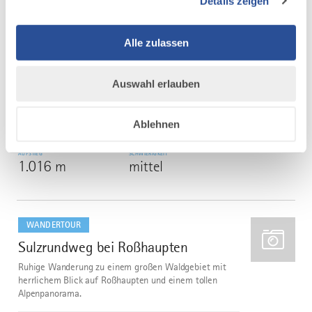
Details zeigen
©
Streckenverlauf bzw. ausgeschilderte Laufrichtung:
Traunried - Kirch-Siebnach -
Alle zulassen
Siebnach - Ettringen - Türkheim - Bad Wörishofen -
Schöneschach - Osterlauchdorf - Helchenried
- Dirlewang - Köngetried - Mussenhausen - Markt
Auswahl erlauben
Rettenbach - Eheim - Hofs - Guggenberg -...
DISTANZ
DAUER
Ablehnen
79,5 km
21:59 h
AUFSTIEG
SCHWIERIGKEIT
1.016 m
mittel
mehr
dazu
WANDERTOUR
Sulzrundweg bei Roßhaupten
5
Ruhige Wanderung zu einem großen Waldgebiet mit
herrlichem Blick auf Roßhaupten und einem tollen
Alpenpanorama.