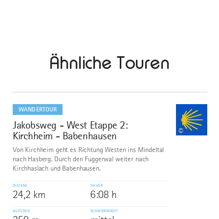
Ähnliche Touren
mehr
dazu
WANDERTOUR
Jakobsweg - West Etappe 2:
1
©
Kirchheim - Babenhausen
Von Kirchheim geht es Richtung Westen ins Mindeltal
nach Hasberg. Durch den Fuggerwal weiter nach
Kirchhaslach und Babenhausen.
DISTANZ
DAUER
24,2 km
6:08 h
AUFSTIEG
SCHWIERIGKEIT