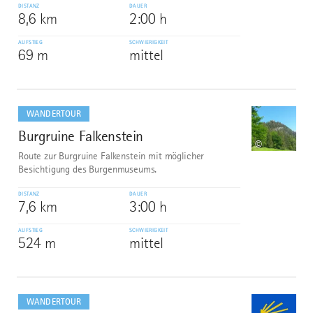
DISTANZ
DAUER
8,6 km
2:00 h
AUFSTIEG
SCHWIERIGKEIT
69 m
mittel
mehr
dazu
WANDERTOUR
Burgruine Falkenstein
6
©
Route zur Burgruine Falkenstein mit möglicher
Besichtigung des Burgenmuseums.
DISTANZ
DAUER
7,6 km
3:00 h
AUFSTIEG
SCHWIERIGKEIT
524 m
mittel
mehr
dazu
WANDERTOUR