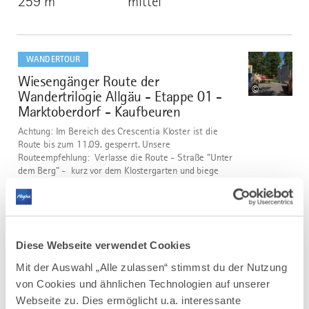
259 m
mittel
mehr
dazu
WANDERTOUR
Wiesengänger Route der
2
©
Wandertrilogie Allgäu - Etappe 01 -
Marktoberdorf - Kaufbeuren
Achtung: Im Bereich des Crescentia Kloster ist die
Route bis zum 11.09. gesperrt. Unsere
Routeempfehlung: Verlasse die Route - Straße "Unter
dem Berg" - kurz vor dem Klostergarten und biege
links in die Straße Obstgarten ein. Folge ihr bis zur
Schmiedgasse, biege dort...
DISTANZ
DAUER
26,6 km
7:00 h
Diese Webseite verwendet Cookies
AUFSTIEG
SCHWIERIGKEIT
Mit der Auswahl „Alle zulassen“ stimmst du der Nutzung
225 m
mittel
von Cookies und ähnlichen Technologien auf unserer
Webseite zu. Dies ermöglicht u.a. interessante
mehr