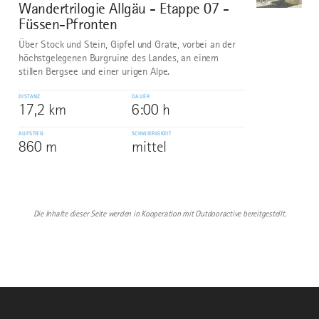
©
Wandertrilogie Allgäu - Etappe 07 -
Füssen-Pfronten
Über Stock und Stein, Gipfel und Grate, vorbei an der
höchstgelegenen Burgruine des Landes, an einem
stillen Bergsee und einer urigen Alpe.
DISTANZ
DAUER
17,2 km
6:00 h
AUFSTIEG
SCHWIERIGKEIT
860 m
mittel
Die Inhalte dieser Seite werden in Kooperation mit Outdooractive bereitgestellt.