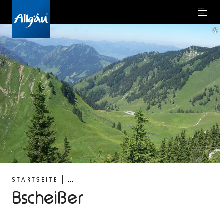
Menu
©
...
STARTSEITE
Bscheißer