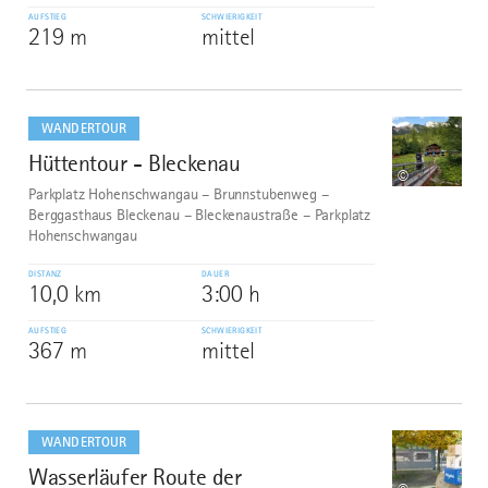
AUFSTIEG
SCHWIERIGKEIT
219 m
mittel
mehr
dazu
WANDERTOUR
Hüttentour - Bleckenau
9
©
Parkplatz Hohenschwangau – Brunnstubenweg –
Berggasthaus Bleckenau – Bleckenaustraße – Parkplatz
Hohenschwangau
DISTANZ
DAUER
10,0 km
3:00 h
AUFSTIEG
SCHWIERIGKEIT
367 m
mittel
mehr
dazu
WANDERTOUR
Wasserläufer Route der
10