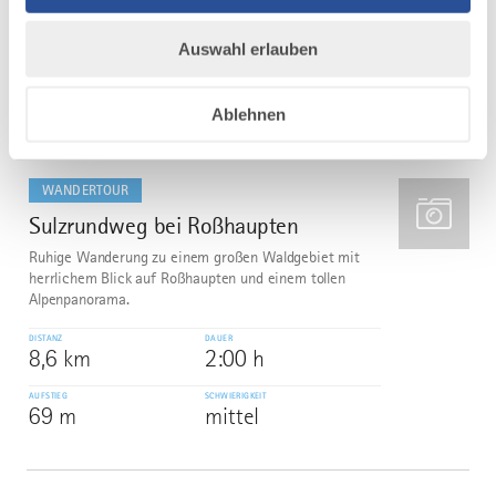
DISTANZ
DAUER
79,5 km
21:59 h
Auswahl erlauben
AUFSTIEG
SCHWIERIGKEIT
1.016 m
mittel
Ablehnen
mehr
dazu
WANDERTOUR
Sulzrundweg bei Roßhaupten
5
Ruhige Wanderung zu einem großen Waldgebiet mit
herrlichem Blick auf Roßhaupten und einem tollen
Alpenpanorama.
DISTANZ
DAUER
8,6 km
2:00 h
AUFSTIEG
SCHWIERIGKEIT
69 m
mittel
mehr
dazu