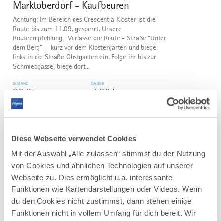
Marktoberdorf - Kaufbeuren
Achtung: Im Bereich des Crescentia Kloster ist die
Route bis zum 11.09. gesperrt. Unsere
Routeempfehlung: Verlasse die Route - Straße "Unter
dem Berg" - kurz vor dem Klostergarten und biege
links in die Straße Obstgarten ein. Folge ihr bis zur
Schmiedgasse, biege dort...
DISTANZ
DAUER
26,6 km
7:00 h
AUFSTIEG
SCHWIERIGKEIT
225 m
mittel
Diese Webseite verwendet Cookies
mehr
Mit der Auswahl „Alle zulassen“ stimmst du der Nutzung
dazu
WANDERTOUR
von Cookies und ähnlichen Technologien auf unserer
Naturschutzgebiet Eistobel: Rundweg
3
Webseite zu. Dies ermöglicht u.a. interessante
©
über die Riedholzer Kugel
Funktionen wie Kartendarstellungen oder Videos. Wenn
Naturschutzgebiet Eistobel – Wunder welt aus Wasser,
du den Cookies nicht zustimmst, dann stehen einige
Fels und Eis
Funktionen nicht in vollem Umfang für dich bereit. Wir