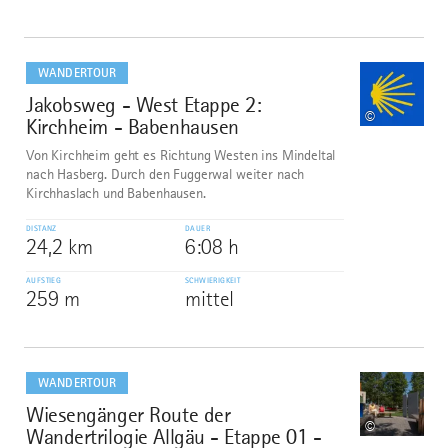
mehr
dazu
WANDERTOUR
Jakobsweg - West Etappe 2:
1
©
Kirchheim - Babenhausen
Von Kirchheim geht es Richtung Westen ins Mindeltal
nach Hasberg. Durch den Fuggerwal weiter nach
Kirchhaslach und Babenhausen.
DISTANZ
DAUER
24,2 km
6:08 h
AUFSTIEG
SCHWIERIGKEIT
259 m
mittel
mehr
dazu
WANDERTOUR
Wiesengänger Route der
2
©
Wandertrilogie Allgäu - Etappe 01 -