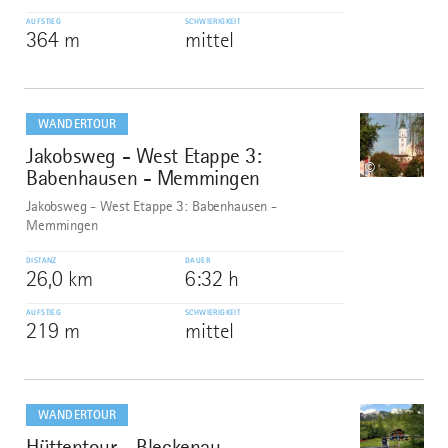
AUFSTIEG
SCHWIERIGKEIT
364 m
mittel
mehr
dazu
WANDERTOUR
Jakobsweg - West Etappe 3:
8
©
Babenhausen - Memmingen
Jakobsweg - West Etappe 3: Babenhausen -
Memmingen
DISTANZ
DAUER
26,0 km
6:32 h
AUFSTIEG
SCHWIERIGKEIT
219 m
mittel
mehr
dazu
WANDERTOUR
Hüttentour - Bleckenau
9