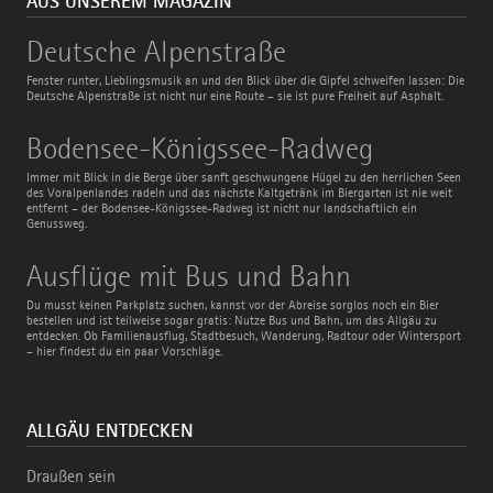
AUS UNSEREM MAGAZIN
Deutsche
Deutsche Alpenstraße
Alpenstraße
Fenster runter, Lieblingsmusik an und den Blick über die Gipfel schweifen lassen: Die
Deutsche Alpenstraße ist nicht nur eine Route – sie ist pure Freiheit auf Asphalt.
Bodensee-
Bodensee-Königssee-Radweg
Königssee-
Radweg
Immer mit Blick in die Berge über sanft geschwungene Hügel zu den herrlichen Seen
des Voralpenlandes radeln und das nächste Kaltgetränk im Biergarten ist nie weit
entfernt – der Bodensee-Königssee-Radweg ist nicht nur landschaftlich ein
Genussweg.
Ausflüge
Ausflüge mit Bus und Bahn
mit
Bus
Du musst keinen Parkplatz suchen, kannst vor der Abreise sorglos noch ein Bier
und
bestellen und ist teilweise sogar gratis: Nutze Bus und Bahn, um das Allgäu zu
Bahn
entdecken. Ob Familienausflug, Stadtbesuch, Wanderung, Radtour oder Wintersport
– hier findest du ein paar Vorschläge.
ALLGÄU ENTDECKEN
Draußen sein