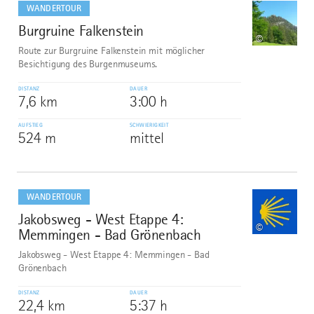
WANDERTOUR
Burgruine Falkenstein
6
©
Route zur Burgruine Falkenstein mit möglicher
Besichtigung des Burgenmuseums.
DISTANZ
DAUER
7,6 km
3:00 h
AUFSTIEG
SCHWIERIGKEIT
524 m
mittel
mehr
dazu
WANDERTOUR
Jakobsweg - West Etappe 4:
7
©
Memmingen - Bad Grönenbach
Jakobsweg - West Etappe 4: Memmingen - Bad
Grönenbach
DISTANZ
DAUER
22,4 km
5:37 h