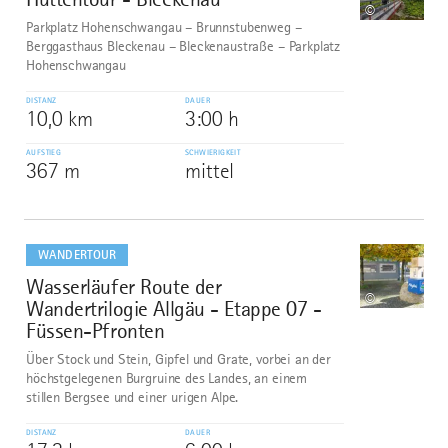
©
Parkplatz Hohenschwangau – Brunnstubenweg –
Berggasthaus Bleckenau – Bleckenaustraße – Parkplatz
Hohenschwangau
DISTANZ
DAUER
10,0 km
3:00 h
AUFSTIEG
SCHWIERIGKEIT
367 m
mittel
mehr
dazu
WANDERTOUR
Wasserläufer Route der
10
©
Wandertrilogie Allgäu - Etappe 07 -
Füssen-Pfronten
Über Stock und Stein, Gipfel und Grate, vorbei an der
höchstgelegenen Burgruine des Landes, an einem
stillen Bergsee und einer urigen Alpe.
DISTANZ
DAUER