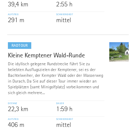
39,4 km
2:55 h
AUFSTIEG
SCHWIERIGKEIT
291 m
mittel
mehr
dazu
RADTOUR
Kleine Kemptener Wald-Runde
6
©
Die idyllisch gelegene Rundstrecke führt Sie zu
beliebten Ausflugszielen der Kemptener, sei es der
Bachtelweiher, der Kempter Wald oder der Wasserweg
in Durach. Da Sie auf dieser Tour immer wieder an
Spielplätzen (samt Minigolfplatz) vorbeikommen und
sich gleich mehrere...
DISTANZ
DAUER
22,3 km
1:59 h
AUFSTIEG
SCHWIERIGKEIT
406 m
mittel