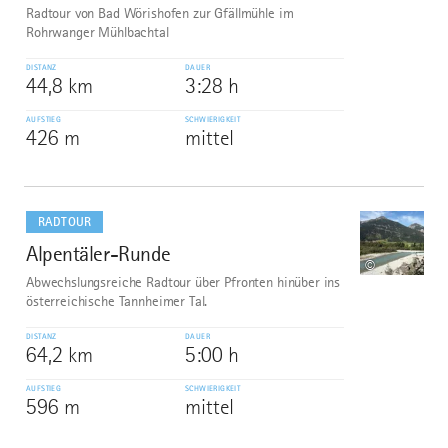
Radtour von Bad Wörishofen zur Gfällmühle im
Rohrwanger Mühlbachtal
DISTANZ
DAUER
44,8 km
3:28 h
AUFSTIEG
SCHWIERIGKEIT
426 m
mittel
mehr
dazu
RADTOUR
Alpentäler-Runde
9
©
Abwechslungsreiche Radtour über Pfronten hinüber ins
österreichische Tannheimer Tal.
DISTANZ
DAUER
64,2 km
5:00 h
AUFSTIEG
SCHWIERIGKEIT
596 m
mittel