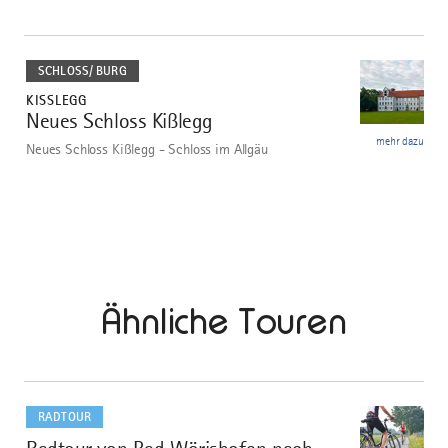
mehr
dazu
SCHLOSS/ BURG
KISSLEGG
Neues Schloss Kißlegg
1
mehr dazu
Neues Schloss Kißlegg - Schloss im Allgäu
Ähnliche Touren
mehr
dazu
RADTOUR
1