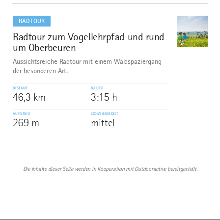
mehr
dazu
RADTOUR
Radtour zum Vogellehrpfad und rund
10
©
um Oberbeuren
Aussichtsreiche Radtour mit einem Waldspaziergang
der besonderen Art.
DISTANZ
DAUER
46,3 km
3:15 h
AUFSTIEG
SCHWIERIGKEIT
269 m
mittel
Die Inhalte dieser Seite werden in Kooperation mit Outdooractive bereitgestellt.