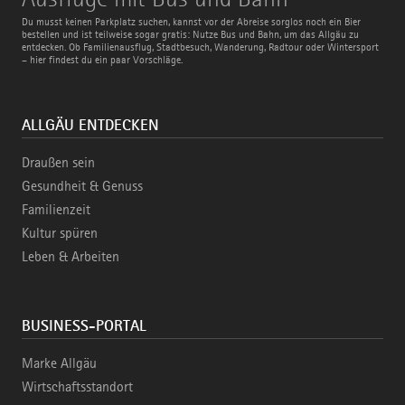
mit
Bus
Du musst keinen Parkplatz suchen, kannst vor der Abreise sorglos noch ein Bier
und
bestellen und ist teilweise sogar gratis: Nutze Bus und Bahn, um das Allgäu zu
Bahn
entdecken. Ob Familienausflug, Stadtbesuch, Wanderung, Radtour oder Wintersport
– hier findest du ein paar Vorschläge.
ALLGÄU ENTDECKEN
Draußen sein
Gesundheit & Genuss
Familienzeit
Kultur spüren
Leben & Arbeiten
BUSINESS-PORTAL
Marke Allgäu
Wirtschaftsstandort