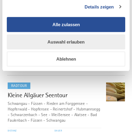
Gemütliche Radtour, bei der bereits kurz nach
Details zeigen
Passieren der Stadtmauern die Fahrt ins Grüne
beginnt. Auf naturbelassenen Wegen geht es von
Memmingen fast bis Kronburg, wo die längste
Steigung der Tour wartet. Auch der zweite
Alle zulassen
Streckenabschnitt verläuft überwiegend auf...
DISTANZ
DAUER
Auswahl erlauben
31,2 km
1:45 h
AUFSTIEG
SCHWIERIGKEIT
Ablehnen
256 m
mittel
mehr
dazu
RADTOUR
Kleine Allgäuer Seentour
5
©
Schwangau - Füssen - Rieden am Forggensee -
Hopferwald - Hopfensee - Reinertshof - Hubmannsegg
- Schwarzenbach - See - Weißensee - Alatsee - Bad
Faulenbach - Füssen - Schwangau
DISTANZ
DAUER