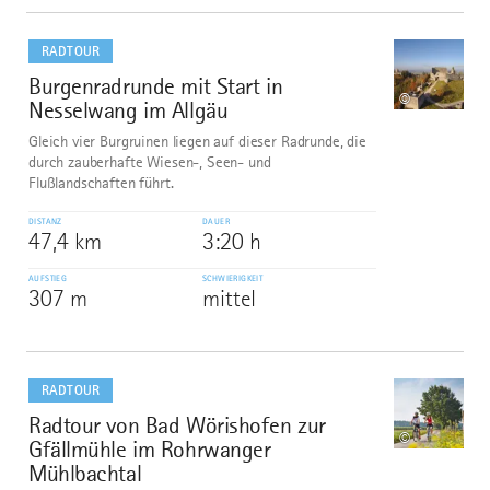
mehr
dazu
RADTOUR
Burgenradrunde mit Start in
7
©
Nesselwang im Allgäu
Gleich vier Burgruinen liegen auf dieser Radrunde, die
durch zauberhafte Wiesen-, Seen- und
Flußlandschaften führt.
DISTANZ
DAUER
47,4 km
3:20 h
AUFSTIEG
SCHWIERIGKEIT
307 m
mittel
mehr
dazu
RADTOUR
Radtour von Bad Wörishofen zur
8
©
Gfällmühle im Rohrwanger
Mühlbachtal