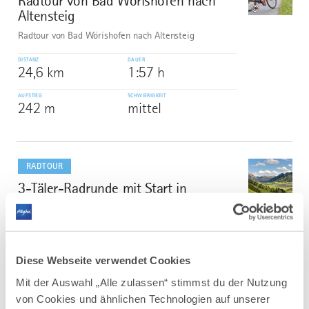
Radtour von Bad Wörishofen nach
©
Altensteig
Radtour von Bad Wörishofen nach Altensteig
DISTANZ
DAUER
24,6 km
1:57 h
AUFSTIEG
SCHWIERIGKEIT
242 m
mittel
mehr
dazu
RADTOUR
3-Täler-Radrunde mit Start in
2
©
Nesselwang im Allgäu
Gleich drei reizvolle Täler werden bei dieser Radrunde
durchfahren: Vilstal, Tannheimer Tal und Achtal.
Diese Webseite verwendet Cookies
DISTANZ
DAUER
45,0 km
3:45 h
Mit der Auswahl „Alle zulassen“ stimmst du der Nutzung
von Cookies und ähnlichen Technologien auf unserer
AUFSTIEG
SCHWIERIGKEIT
362 m
mittel