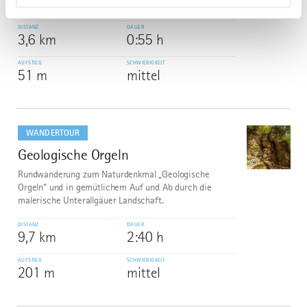
und Picknickplatz.
DISTANZ
DAUER
3,6 km
0:55 h
AUFSTIEG
SCHWIERIGKEIT
51 m
mittel
mehr
dazu
WANDERTOUR
Geologische Orgeln
6
©
Rundwanderung zum Naturdenkmal „Geologische
Orgeln“ und in gemütlichem Auf und Ab durch die
malerische Unterallgäuer Landschaft.
DISTANZ
DAUER
9,7 km
2:40 h
AUFSTIEG
SCHWIERIGKEIT
201 m
mittel