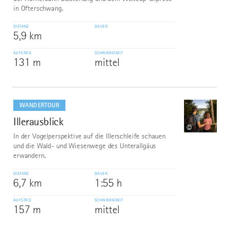
in Ofterschwang.
DISTANZ
DAUER
5,9 km
AUFSTIEG
SCHWIERIGKEIT
131 m
mittel
mehr
dazu
WANDERTOUR
Illerausblick
9
©
In der Vogelperspektive auf die Illerschleife schauen
und die Wald- und Wiesenwege des Unterallgäus
erwandern.
DISTANZ
DAUER
6,7 km
1:55 h
AUFSTIEG
SCHWIERIGKEIT
157 m
mittel