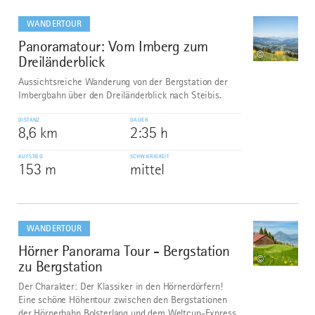
mehr
dazu
WANDERTOUR
Panoramatour: Vom Imberg zum
7
©
Dreiländerblick
Aussichtsreiche Wanderung von der Bergstation der
Imbergbahn über den Dreiländerblick nach Steibis.
DISTANZ
DAUER
8,6 km
2:35 h
AUFSTIEG
SCHWIERIGKEIT
153 m
mittel
mehr
dazu
WANDERTOUR
Hörner Panorama Tour - Bergstation
8
©
zu Bergstation
Der Charakter: Der Klassiker in den Hörnerdörfern!
Eine schöne Höhentour zwischen den Bergstationen
der Hörnerbahn Bolsterlang und dem Weltcup-Express