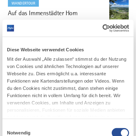
WANDERTOUR
Auf das Immenstädter Horn
2
©
Aussichtsreiche Wanderung über Immenstadt und dem
Großen Alpsee.
DISTANZ
DAUER
8,4 km
3:45 h
Diese Webseite verwendet Cookies
AUFSTIEG
SCHWIERIGKEIT
745 m
mittel
Mit der Auswahl „Alle zulassen“ stimmst du der Nutzung
von Cookies und ähnlichen Technologien auf unserer
Webseite zu. Dies ermöglicht u.a. interessante
mehr
Funktionen wie Kartendarstellungen oder Videos. Wenn
dazu
WANDERTOUR
du den Cookies nicht zustimmst, dann stehen einige
Georunde am Rindberg Sibratsgfäll
3
Funktionen nicht in vollem Umfang für dich bereit. Wir
©
verwenden Cookies, um Inhalte und Anzeigen zu
Auf schrägen Pfaden in Sibratsgfäll
personalisieren, Funktionen für soziale Medien anbieten
DISTANZ
DAUER
zu können und die Zugriffe auf unsere Website zu
5,5 km
1:30 h
analysieren. Außerdem geben wir Informationen zu
Einwilligungsauswahl
AUFSTIEG
SCHWIERIGKEIT
deiner Verwendung unserer Website an unsere Partner
Notwendig
162 m
mittel