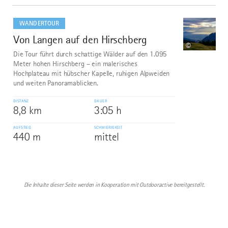
mehr
dazu
WANDERTOUR
Von Langen auf den Hirschberg
10
©
Die Tour führt durch schattige Wälder auf den 1.095
Meter hohen Hirschberg – ein malerisches
Hochplateau mit hübscher Kapelle, ruhigen Alpweiden
und weiten Panoramablicken.
DISTANZ
DAUER
8,8 km
3:05 h
AUFSTIEG
SCHWIERIGKEIT
440 m
mittel
Die Inhalte dieser Seite werden in Kooperation mit Outdooractive bereitgestellt.