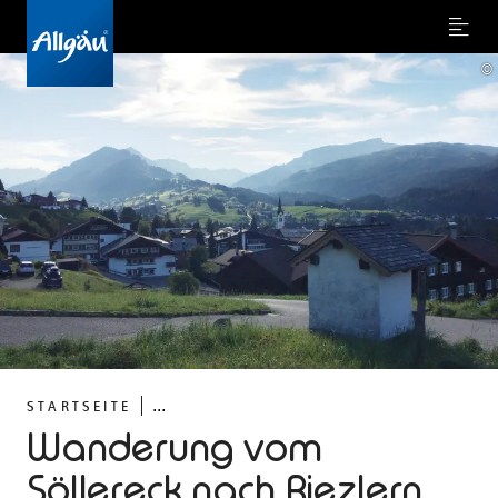
Menu
©
...
STARTSEITE
Wanderung vom
Söllereck nach Riezlern