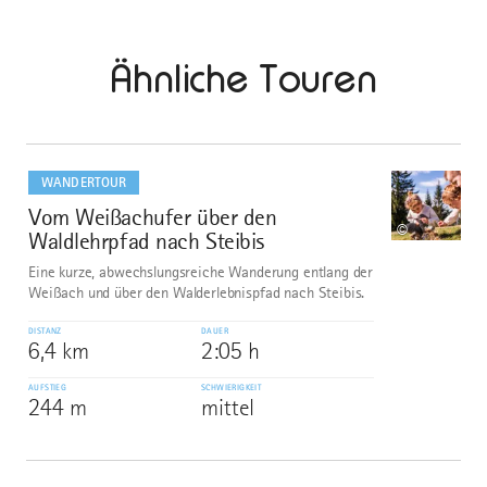
Ähnliche Touren
mehr
dazu
WANDERTOUR
Vom Weißachufer über den
1
©
Waldlehrpfad nach Steibis
Eine kurze, abwechslungsreiche Wanderung entlang der
Weißach und über den Walderlebnispfad nach Steibis.
DISTANZ
DAUER
6,4 km
2:05 h
AUFSTIEG
SCHWIERIGKEIT
244 m
mittel
mehr
dazu