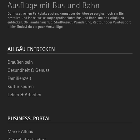
Ausflüge
Ausflüge mit Bus und Bahn
mit
Bus
Du musst keinen Parkplatz suchen, kannst vor der Abreise sorglos noch ein Bier
und
bestellen und ist teilweise sogar gratis: Nutze Bus und Bahn, um das Allgäu zu
Bahn
entdecken. Ob Familienausflug, Stadtbesuch, Wanderung, Radtour oder Wintersport
– hier findest du ein paar Vorschläge.
ALLGÄU ENTDECKEN
Draußen sein
Gesundheit & Genuss
Familienzeit
Kultur spüren
Leben & Arbeiten
BUSINESS-PORTAL
Marke Allgäu
Wirtschaftsstandort